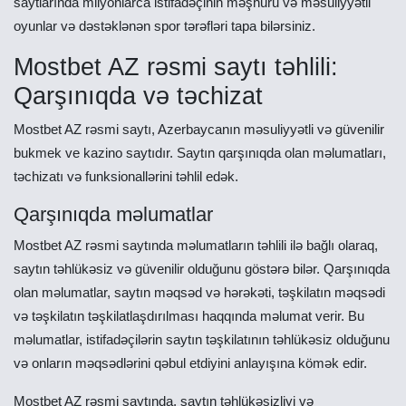
saytlarında milyonlarca istifadəçinin məşhuru və məsuliyyətli
oyunlar və dəstəklənən spor tərəfləri tapa bilərsiniz.
Mostbet AZ rəsmi saytı təhlili:
Qarşınıqda və təchizat
Mostbet AZ rəsmi saytı, Azerbaycanın məsuliyyətli və güvenilir
bukmek ve kazino saytıdır. Saytın qarşınıqda olan məlumatları,
təchizatı və funksionallərini təhlil edək.
Qarşınıqda məlumatlar
Mostbet AZ rəsmi saytında məlumatların təhlili ilə bağlı olaraq,
saytın təhlükəsiz və güvenilir olduğunu göstərə bilər. Qarşınıqda
olan məlumatlar, saytın məqsəd və hərəkəti, təşkilatın məqsədi
və təşkilatın təşkilatlaşdırılması haqqında məlumat verir. Bu
məlumatlar, istifadəçilərin saytın təşkilatının təhlükəsiz olduğunu
və onların məqsədlərini qəbul etdiyini anlayışına kömək edir.
Mostbet AZ rəsmi saytında, saytın təhlükəsizliyi və