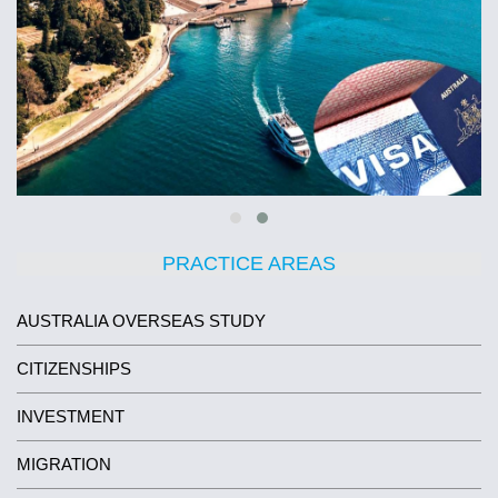
PRACTICE AREAS
AUSTRALIA OVERSEAS STUDY
CITIZENSHIPS
INVESTMENT
MIGRATION