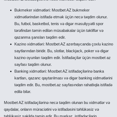
Bukmeker xidmətləri: Mostbet AZ bukmeker
xidmətlərindən istifadə etmək üçün necə təqdim olunur.
Bu, futbol, basketbol, tenis və digər məsuliyyətli spor
tərəfindən təmin edilən müsabakalar üçün təkliflər və
qazanma şansları təqdim edir.
Kazino xidmətləri: Mostbet AZ azerbaycanda çoxlu kazino
saytlarından biridir. Bu, slotlar, blackjack, poker və digər
kazino oyunları təqdim edir. İstifadəçilər üçün mostbet az
sayfası təqdim olunur.
Banking xidmətləri: Mostbet AZ istifadəçilərinə banka
kartları, qazanc qaytarılması və digər banking xidmətlərini
təqdim edir. Bu, mostbet.az sayfasından rahatlıqla istifadə
edilə bilər.
Mostbet AZ istifadəçilərinə necə təqdim olunan bu xidmətlər və
qaydalar, onların müraciətini və istifadəsini təhlükəsiz və
təhlükəsiz şəkildə təmin edir. Bu mərkəz, istifadəçilərin