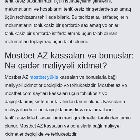
təhlükəsiz saxlanılması üçün istifadəçilərin şifrələrini,
məlumatlarını və hesablarını təhlükəsiz bir şərtlərdə saxlamaq
üçün təchizatını təhlil edə bilərik. Bu təchizatlar, istifadəçilərin
məlumatlarını təhlükəsiz bir şərtlərdə saxlamaq və onları
təhlükəsiz bir şərtlərdə istifadə etmək üçün tələb olunan
məlumatları toplaymaq üçün tələb olunur.
Mostbet AZ kassaları və bonuslar:
Nə qədər maliyyəli xidmət?
Mostbet AZ
mostbet yükle
kassaları və bonuslarla bağlı
maliyyəli xidmətlər dəqiqliklə və təhlükəsizdir. Mostbet.az və
mostbet.com saytları kassaları üçün təhlükəsiz və
dəqiqliklənmiş sistemlər tərəfindən təmin olunur. Kassaların
maliyyəli xidmətləri dəqiqliklənmişdir və məlumatların
təhlükəsizdirilə biləcəyi kimi məntiqi xidmətlər tərəfindən təmin
olunur. Mostbet AZ kassaları və bonuslarla bağlı maliyyəli
xidmətlər dəqiqliklə və təhlükəsizdir.