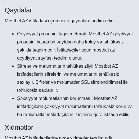
Qaydalar
Mostbet AZ istifadəsi üçün necə qaydaları təqdim edir:
Qeydiyyat prosesini təqdim etmək: Mostbet AZ qeydiyyat
prosesini basqa bir saytdan daha kolay və təhlükəsiz
şəkildə təqdim edir. İstifadəçilər üçün mostbet az
qeydiyyat sayfası təqdim olunur.
Şifrələr və məlumatların təhlükəsizliyi: Mostbet AZ
istifadəçilərin şifrələrini və məlumatlarını təhlükəsiz
saxlayır. Şifrələr və məlumatlar SSL şifrələndirilməsi ilə
təhlükəsiz saxlanılır.
Şəxsiyyət məlumatlarının korunması: Mostbet AZ
istifadəçilərin şəxsiyyət məlumatlarını təhlükəsiz korur və
bu məlumatlar istifadəçilərin izinlərinə görə istifadə edilir.
Xidmətlər
Mostbet AZ istifadəçilərinə necə xidmətlər təqdim edir: