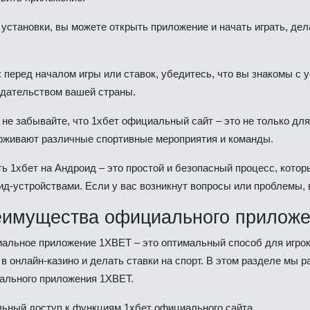
установки, вы можете открыть приложение и начать играть, дел
 перед началом игры или ставок, убедитесь, что вы знакомы с у
одательством вашей страны.
 не забывайте, что 1хбет официальный сайт – это не только для
рживают различные спортивные мероприятия и команды.
ь 1хбет на Андроид – это простой и безопасный процесс, котор
д-устройствами. Если у вас возникнут вопросы или проблемы, 
имущества официального прилож
льное приложение 1XBET – это оптимальный способ для игроков
 в онлайн-казино и делать ставки на спорт. В этом разделе мы
ального приложения 1XBET.
льный доступ к функциям 1хбет официального сайта