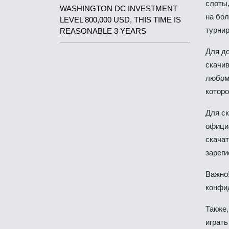
слоты,
WASHINGTON DC INVESTMENT
на бол
LEVEL 800,000 USD, THIS TIME IS
турни
REASONABLE 3 YEARS
Для до
скачив
любом 
которо
Для с
официа
скачат
зареги
Важно!
конфид
Также,
играть