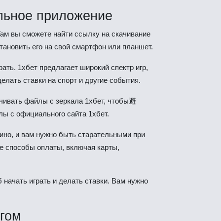
льное приложение
Там вы сможете найти ссылку на скачивание
ановить его на свой смартфон или планшет.
ать. 1хбет предлагает широкий спектр игр,
елать ставки на спорт и другие события.
ачивать файлы с зеркала 1хбет, чтобы避
лы с официального сайта 1хбет.
зино, и вам нужно быть старательными при
е способы оплаты, включая карты,
 начать играть и делать ставки. Вам нужно
агом