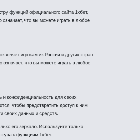
тру функций официального сайта 1хбет,
о означает, что вы можете играть в любое
воляет игрокам из России и других стран
 означает, что вы можете играть в любое
 и конфиденциальность для своих
тся, чтобы предотвратить доступ к ним
ти своих данных и средств.
олько его зеркало. Используйте только
тупа к функциям 1хбет.