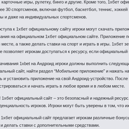
 карточные игры, рулетку, бинго и другие. Кроме того, 1хбет о
ее 30 спортсменов, включая футбол, баскетбол, теннис, хоккей и
ры и даже на индивидуальных спортсменов.
ступа к 1хбет официальному сайту игроки могут скачать прило
ания на официальном 1хбет официальном сайте. Приложение по
месте, а также делать ставки на спорт и играть в игры. 1хбет з
е позволяет игрокам доступаться к ресурсу, если официальный 
качивания 1xbet на Андроид игроки должны выполнить следующ
льный сайт, найти раздел “Мобильное приложение” и нажать на
ь и установить приложение на свой Андроид-устройство. После 
стрироваться и начать играть в любое время и в любом месте.
 1хбет официальный сайт – это безопасный и надежный ресурс
енциальность игроков. Игроки могут быть уверены в том, что и
 1хбет официальный сайт предлагает игрокам различные бонусы
 и делать ставки с дополнительными средствами.