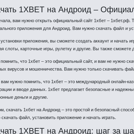
чать 1XBET на Андроид – Официа
чала, вам нужно открыть официальный сайт 1хбет – 1хбет.рф. 
льного приложения для Андроид. Вам нужно скачать файл и уст
установки приложения, вы сможете создать аккаунт и начать игр
я слоты, карточные игры, рулетку и другие. Вы также сможете д
помнить, что 1хбет – это официальный сайт, и вам не нужно ск
ых вирусов и мошенничества. Вам нужно только скачивать фай
 вам нужно помнить, что 1хбет – это международный онлайн-ка
рации и вводе данных. 1хбет предлагает безопасные и надежны
онные деньги и другие.
м, скачать 1хбет на Андроид – это простой и безопасный способ
 скачать файл, установить приложение и начать играть.
чать 1XBET на Андроид: шаг за ш