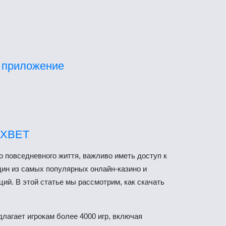
 приложение
1XBET
о повседневного життя, важливо иметь доступ к
дин из самых популярных онлайн-казино и
ций. В этой статье мы рассмотрим, как скачать
длагает игрокам более 4000 игр, включая