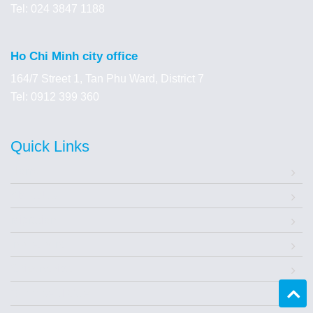
Tel: 024 3847 1188
Ho Chi Minh city office
164/7 Street 1, Tan Phu Ward, District 7
Tel: 0912 399 360
Quick Links
Home
About Us
Migration
Investment
Citizenships
Successful Case