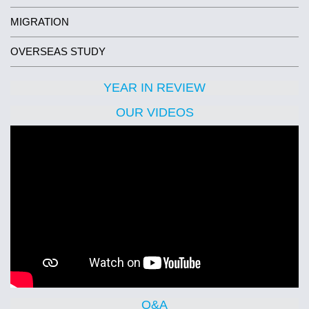
MIGRATION
OVERSEAS STUDY
YEAR IN REVIEW
OUR VIDEOS
Q&A