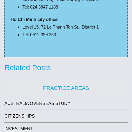
Tel: 024 3847 1188
Ho Chi Minh city office
Level 15, 72 Le Thanh Ton St., District 1
Tel: 0912 399 360
Related Posts
PRACTICE AREAS
AUSTRALIA OVERSEAS STUDY
CITIZENSHIPS
INVESTMENT