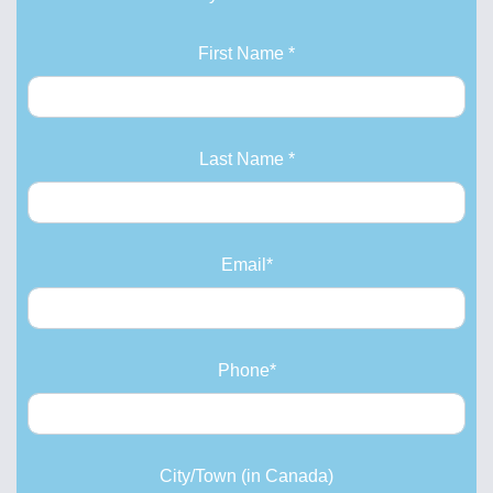
First Name *
Last Name *
Email*
Phone*
City/Town (in Canada)