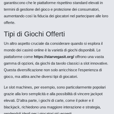
garantiscono che le piattaforme rispettino standard elevati in
termini di gestione del gioco e protezione dei consumatori,
aumentando così la fiducia dei giocatori nel partecipare alle loro
offerte.
Tipi di Giochi Offerti
Un altro aspetto cruciale da considerare quando si esplora il
mondo dei casinò online è la varietà di giochi disponibili. Le
piattaforme come
https://starvegasit.org/
offrono una vasta
gamma di opzioni, da giochi da tavolo classici a slot innovative.
Questa diversificazione non solo arricchisce l’esperienza di
gioco, ma attira anche diversi tipi di giocatori.
Le slot machines, per esempio, sono particolarmente popolari
grazie alla loro semplicità e alla possibilità di vincere jackpot
elevati. D’altra parte, i giochi di carte, come il poker e il
blackjack, richiedono una maggiore interazione e strategia,
rendendoli ideali per i giocatori più esperti.