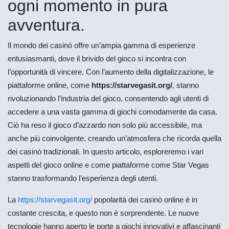
ogni momento in pura
avventura.
Il mondo dei casinò offre un’ampia gamma di esperienze
entusiasmanti, dove il brivido del gioco si incontra con
l’opportunità di vincere. Con l’aumento della digitalizzazione, le
piattaforme online, come
https://starvegasit.org/
, stanno
rivoluzionando l’industria del gioco, consentendo agli utenti di
accedere a una vasta gamma di giochi comodamente da casa.
Ciò ha reso il gioco d’azzardo non solo più accessibile, ma
anche più coinvolgente, creando un’atmosfera che ricorda quella
dei casinò tradizionali. In questo articolo, esploreremo i vari
aspetti del gioco online e come piattaforme come Star Vegas
stanno trasformando l’esperienza degli utenti.
La
https://starvegasit.org/
popolarità dei casinò online è in
costante crescita, e questo non è sorprendente. Le nuove
tecnologie hanno aperto le porte a giochi innovativi e affascinanti