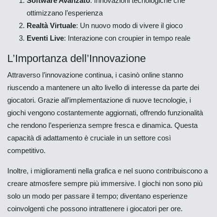
Software Avanzato
: Innovazioni tecnologiche che
ottimizzano l’esperienza
Realtà Virtuale
: Un nuovo modo di vivere il gioco
Eventi Live
: Interazione con croupier in tempo reale
L’Importanza dell’Innovazione
Attraverso l’innovazione continua, i casinò online stanno
riuscendo a mantenere un alto livello di interesse da parte dei
giocatori. Grazie all’implementazione di nuove tecnologie, i
giochi vengono costantemente aggiornati, offrendo funzionalità
che rendono l’esperienza sempre fresca e dinamica. Questa
capacità di adattamento è cruciale in un settore così
competitivo.
Inoltre, i miglioramenti nella grafica e nel suono contribuiscono a
creare atmosfere sempre più immersive. I giochi non sono più
solo un modo per passare il tempo; diventano esperienze
coinvolgenti che possono intrattenere i giocatori per ore.