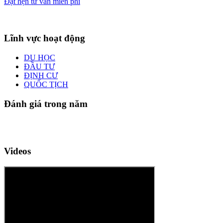
Đặt hẹn tư vấn miễn phí
Lĩnh vực hoạt động
DU HỌC
ĐẦU TƯ
ĐỊNH CƯ
QUỐC TỊCH
Đánh giá trong năm
Videos