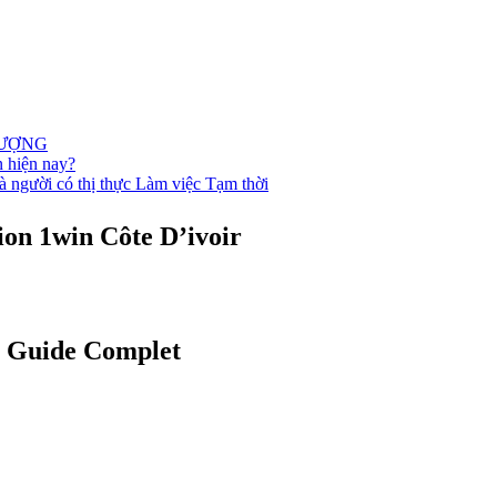
LƯỢNG
n hiện nay?
à người có thị thực Làm việc Tạm thời
ion 1win Côte D’ivoir
? Guide Complet