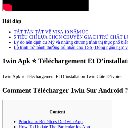
Hỏi đáp
TẤT TẦN TẬT VỀ VISA 10 NĂM ÚC
5 TIÊU CHÍ LỰA CHỌN CHUYÊN GIA DI TRÚ CHẤT 
Lý do nên định cư Mỹ và những chương trình thị thực phổ biế
Lộ trình trở thành thường trú nhân cho TSS (Dòng ngắn hạn) v
1win Apk ⭐ Téléchargement Et D’installat
1win Apk ⭐ Téléchargement Et D’installation 1win Côte D’ivoire
Comment Télécharger 1win Sur Android 
Content
Principaux Bénéfices De 1win App
How To Update The Particular Ios App