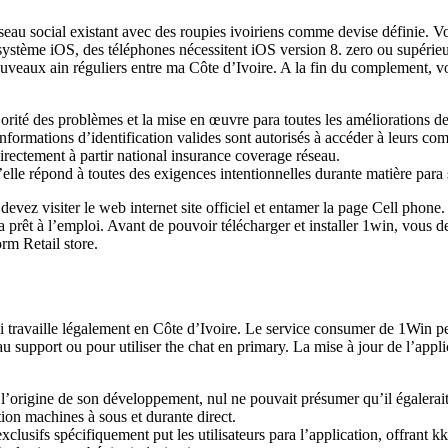
seau social existant avec des roupies ivoiriens comme devise définie. V
ction système iOS, des téléphones nécessitent iOS version 8. zero ou s
aux ain réguliers entre ma Côte d’Ivoire. A la fin du complement, vous r
ajorité des problèmes et la mise en œuvre para toutes les améliorations 
 informations d’identification valides sont autorisés à accéder à leurs c
directement à partir national insurance coverage réseau.
’elle répond à toutes des exigences intentionnelles durante matière para 
 devez visiter le web internet site officiel et entamer la page Cell phon
a prêt à l’emploi. Avant de pouvoir télécharger et installer 1win, vous d
rm Retail store.
availle légalement en Côte d’Ivoire. Le service consumer de 1Win peut 
upport ou pour utiliser the chat en primary. La mise à jour de l’applic
 l’origine de son développement, nul ne pouvait présumer qu’il égalerait
tion machines à sous et durante direct.
usifs spécifiquement put les utilisateurs para l’application, offrant kk