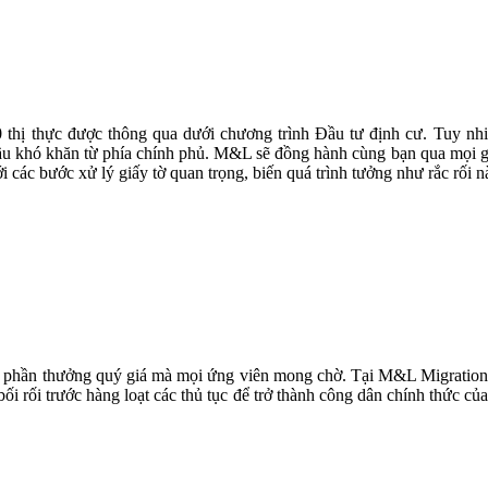
hị thực được thông qua dưới chương trình Đầu tư định cư. Tuy nhiên,
cầu khó khăn từ phía chính phủ. M&L sẽ đồng hành cùng bạn qua mọi g
i các bước xử lý giấy tờ quan trọng, biến quá trình tưởng như rắc rối 
là phần thưởng quý giá mà mọi ứng viên mong chờ. Tại M&L Migration,
ối rối trước hàng loạt các thủ tục để trở thành công dân chính thức của