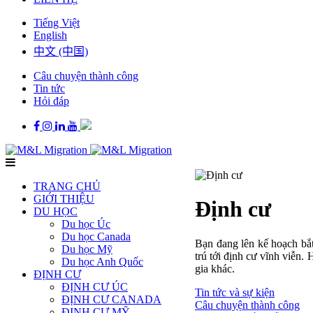
Tiếng Việt
English
中文 (中国)
Câu chuyện thành công
Tin tức
Hỏi đáp
TRANG CHỦ
GIỚI THIỆU
Định cư
DU HỌC
Du học Úc
Du học Canada
Bạn đang lên kế hoạch bắt
Du học Mỹ
trú tới định cư vĩnh viễn
Du học Anh Quốc
gia khác.
ĐỊNH CƯ
ĐỊNH CƯ ÚC
Tin tức và sự kiện
ĐỊNH CƯ CANADA
Câu chuyện thành công
ĐỊNH CƯ MỸ