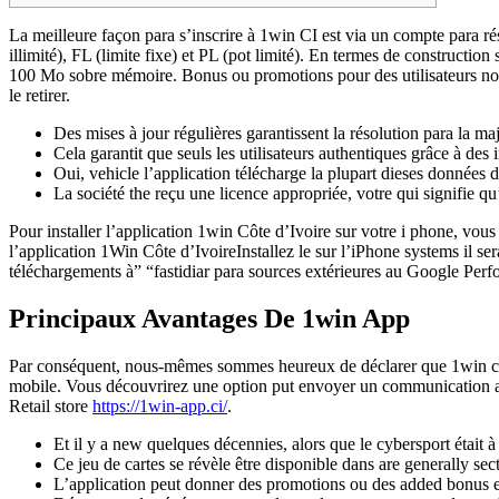
La meilleure façon para s’inscrire à 1win CI est via un compte para ré
illimité), FL (limite fixe) et PL (pot limité). En termes de constru
100 Mo sobre mémoire. Bonus ou promotions pour des utilisateurs nouve
le retirer.
Des mises à jour régulières garantissent la résolution para la m
Cela garantit que seuls les utilisateurs authentiques grâce à des
Oui, vehicle l’application télécharge la plupart dieses données 
La société the reçu une licence appropriée, votre qui signifie qu
Pour installer l’application 1win Côte d’Ivoire sur votre i phone, vous
l’application 1Win Côte d’IvoireInstallez le sur l’iPhone systems il ser
téléchargements à” “fastidiar para sources extérieures au Google Perfo
Principaux Avantages De 1win App
Par conséquent, nous-mêmes sommes heureux de déclarer que 1win ci tr
mobile. Vous découvrirez une option put envoyer un communication au s
Retail store
https://1win-app.ci/
.
Et il y a new quelques décennies, alors que le cybersport était à
Ce jeu de cartes se révèle être disponible dans are generally sec
L’application peut donner des promotions ou des added bonus excl