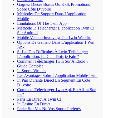
Gagnez Dieses Bonus Ou Kklk Promotions
Sobre Côte D’ivoire
Méthodes De Support Dans L’application
Mobile
Limitations Of The 1win App
Méthode 1: Télécharger L’application 1win Ci
Sur Android
Mobile Version Involving The 1win Website
Options De Gemelo Dans L’application 1 Win
Apk
Si J’ai Des Difficultés À 1win Télécharger
L’application, La Cual Dois-je Faire?
Comment Télécharger 1win Sur Android ?
Guide Complet
In Sports Virtuels
Les Avantages Sobre L’application Mobile 1win
In Pari Durante Direct En Segment En Côte
D’ivoire
Comment Télécharger 1win Apk En Allant Sur
Ios?
Paris En Direct À 1win Ci
In Casino En Direct
Parier Sur Vos Ne Vos Sports Préférés