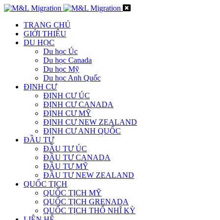
TRANG CHỦ
GIỚI THIỆU
DU HỌC
Du học Úc
Du học Canada
Du học Mỹ
Du học Anh Quốc
ĐỊNH CƯ
ĐỊNH CƯ ÚC
ĐỊNH CƯ CANADA
ĐỊNH CƯ MỸ
ĐỊNH CƯ NEW ZEALAND
ĐỊNH CƯ ANH QUỐC
ĐẦU TƯ
ĐẦU TƯ ÚC
ĐẦU TƯ CANADA
ĐẦU TƯ MỸ
ĐẦU TƯ NEW ZEALAND
QUỐC TỊCH
QUỐC TỊCH MỸ
QUỐC TỊCH GRENADA
QUỐC TỊCH THỔ NHĨ KỲ
LIÊN HỆ