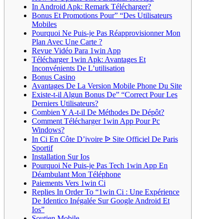
In Android Apk: Remark Télécharger?
Bonus Et Promotions Pour” “Des Utilisateurs
Mobiles
Pourquoi Ne Puis-je Pas Réapprovisionner Mon
Plan Avec Une Carte ?
Revue Vidéo Para 1win App
Télécharger 1win Apk: Avantages Et
Inconvénients De L’utilisation
Bonus Casino
Avantages De La Version Mobile Phone Du Site
Existe-t-il Algun Bonus De” “Correct Pour Les
Derniers Utilisateurs?
Combien Y A-t-il De Méthodes De Dépôt?
Comment Télécharger 1win App Pour Pc
Windows?
In Ci En Côte D’ivoire ᐉ Site Officiel De Paris
Sportif
Installation Sur Ios
Pourquoi Ne Puis-je Pas Tech 1win App En
Déambulant Mon Téléphone
Paiements Vers 1win Ci
Replies In Order To “1win Ci : Une Expérience
De Identico Inégalée Sur Google Android Et
Ios”
Soutien Mobile