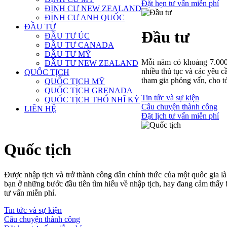
Đặt hẹn tư vấn miễn phí
ĐỊNH CƯ NEW ZEALAND
ĐỊNH CƯ ANH QUỐC
ĐẦU TƯ
Đầu tư
ĐẦU TƯ ÚC
ĐẦU TƯ CANADA
ĐẦU TƯ MỸ
Mỗi năm có khoảng 7.000 t
ĐẦU TƯ NEW ZEALAND
nhiều thủ tục và các yêu 
QUỐC TỊCH
tham gia phỏng vấn, cho tớ
QUỐC TỊCH MỸ
QUỐC TỊCH GRENADA
Tin tức và sự kiện
QUỐC TỊCH THỔ NHĨ KỲ
Câu chuyện thành công
LIÊN HỆ
Đặt lịch tư vấn miễn phí
Quốc tịch
Được nhập tịch và trở thành công dân chính thức của một quốc gia 
bạn ở những bước đầu tiên tìm hiểu về nhập tịch, hay đang cảm thấy b
tư vấn miễn phí.
Tin tức và sự kiện
Câu chuyện thành công