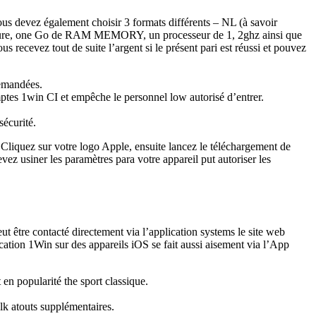
ous devez également choisir 3 formats différents – NL (à savoir
upérieure, one Go de RAM MEMORY, un processeur de 1, 2ghz ainsi que
ecevez tout de suite l’argent si le présent pari est réussi et pouvez
demandées.
omptes 1win CI et empêche le personnel low autorisé d’entrer.
sécurité.
e. Cliquez sur votre logo Apple, ensuite lancez le téléchargement de
evez usiner les paramètres para votre appareil put autoriser les
être contacté directement via l’application systems le site web
ation 1Win sur des appareils iOS se fait aussi aisement via l’App
 en popularité the sport classique.
lk atouts supplémentaires.