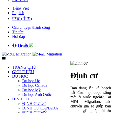
Tiếng Việt
English
中文 (中国)
Câu chuyện thành công
Tin tức
Hỏi đáp
TRANG CHỦ
GIỚI THIỆU
Định cư
DU HỌC
Du học Úc
Du học Canada
Bạn đang lên kế hoạch
Du học Mỹ
bắt đầu một cuộc sống
Du học Anh Quốc
mới ở nước ngoài? Tại
ĐỊNH CƯ
M&L Migration, các
ĐỊNH CƯ ÚC
chuyên gia sẽ giúp bạn
ĐỊNH CƯ CANADA
tìm ra giải pháp tối ưu
ĐỊNH CƯ MỸ