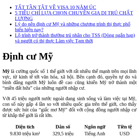
TẤT TẦN TẬT VỀ VISA 10 NĂM ÚC
5 TIÊU CHÍ LỰA CHỌN CHUYÊN GIA DI TRÚ CHẤT
LƯỢNG
Lý do nên định cư Mỹ và những chương trình thị thực phổ
biến hiện nay?
Lộ trình trở thành thường trú nhân cho TSS (Dòng ngắn hạn)
và người có thị thực Làm việc Tạm thời
Định cư Mỹ
Mỹ
là cường quốc số 1 thế giới với rất nhiều thế mạnh trên mọi lĩnh
vực, từ kinh tế tới văn hóa, xã hội. Bên cạnh đó, quyền tự do và
bình đẳng người Mỹ luôn đề cao cũng khiến Mỹ trở thành một
“miền đất hứa” của những người nhập cư.
Với 45 triệu người nước ngoài đang sinh sống và làm việc tại Mỹ,
con số này gấp 4 lần so với nhiều quốc gia trên thế giới, cho thấy
được sức hút của “giấc mơ Mỹ” đối với cộng đồng người nhập cư
từ khắp thế giới là rất lớn.
Diện tích
Dân số
Ngôn ngữ
Tiền tệ
9.830 triệu km²
329,5 triệu
Tiếng Anh
USD