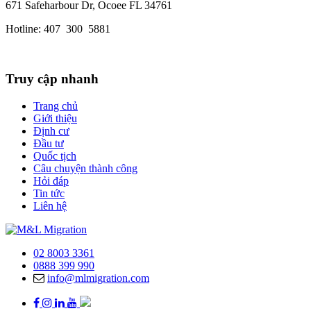
671 Safeharbour Dr, Ocoee FL 34761
Hotline: 407 300 5881
Truy cập nhanh
Trang chủ
Giới thiệu
Định cư
Đầu tư
Quốc tịch
Câu chuyện thành công
Hỏi đáp
Tin tức
Liên hệ
02 8003 3361
0888 399 990
info@mlmigration.com