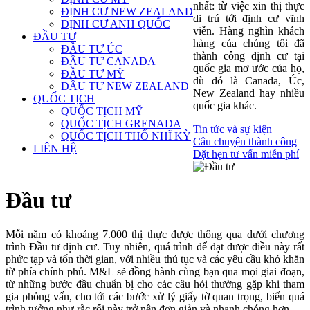
nhất: từ việc xin thị thực
ĐỊNH CƯ NEW ZEALAND
di trú tới định cư vĩnh
ĐỊNH CƯ ANH QUỐC
viễn. Hàng nghìn khách
ĐẦU TƯ
hàng của chúng tôi đã
ĐẦU TƯ ÚC
thành công định cư tại
ĐẦU TƯ CANADA
quốc gia mơ ước của họ,
ĐẦU TƯ MỸ
dù đó là Canada, Úc,
ĐẦU TƯ NEW ZEALAND
New Zealand hay nhiều
QUỐC TỊCH
quốc gia khác.
QUỐC TỊCH MỸ
QUỐC TỊCH GRENADA
Tin tức và sự kiện
QUỐC TỊCH THỔ NHĨ KỲ
Câu chuyện thành công
LIÊN HỆ
Đặt hẹn tư vấn miễn phí
Đầu tư
Mỗi năm có khoảng 7.000 thị thực được thông qua dưới chương
trình Đầu tư định cư. Tuy nhiên, quá trình để đạt được điều này rất
phức tạp và tốn thời gian, với nhiều thủ tục và các yêu cầu khó khăn
từ phía chính phủ. M&L sẽ đồng hành cùng bạn qua mọi giai đoạn,
từ những bước đầu chuẩn bị cho các câu hỏi thường gặp khi tham
gia phỏng vấn, cho tới các bước xử lý giấy tờ quan trọng, biến quá
trình tưởng như rắc rối này trở nên đơn giản và nhanh chóng hơn.