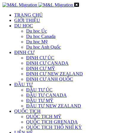
TRANG CHỦ
GIỚI THIỆU
DU HỌC
Du học Úc
Du học Canada
Du học Mỹ
Du học Anh Quốc
ĐỊNH CƯ
ĐỊNH CƯ ÚC
ĐỊNH CƯ CANADA
ĐỊNH CƯ MỸ
ĐỊNH CƯ NEW ZEALAND
ĐỊNH CƯ ANH QUỐC
ĐẦU TƯ
ĐẦU TƯ ÚC
ĐẦU TƯ CANADA
ĐẦU TƯ MỸ
ĐẦU TƯ NEW ZEALAND
QUỐC TỊCH
QUỐC TỊCH MỸ
QUỐC TỊCH GRENADA
QUỐC TỊCH THỔ NHĨ KỲ
LIÊN HỆ