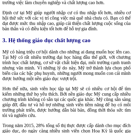
trường việc làm chuyên nghiệp và chất lượng cao hơn.
Định cư tại Mỹ giúp người nhập cư có thu nhập tốt hơn, nhiều cơ
hội thử sức với các vị trí công việc mà quê nhà chưa có. Bạn có thể
đạt được mức thu nhập cao, giúp cải thiện chất lượng cuộc sống của
bản thân và có điều kiện tốt hơn để hỗ trợ gia đình.
3. Hệ thống giáo dục chất lượng cao
Mỹ có hàng triệu cơ hội dành cho những ai đang muốn học lên cao.
Tại Mỹ có rất nhiều trường đại học hàng đầu thế giới, với chương
trình học chất lượng, cơ sở vật chất hiện đại, môi trường cạnh tranh
nhưng văn minh. Vì những lý do này, Mỹ trở thành lựa chọn phổ
biến của các bậc phụ huynh, những người mong muốn con cái mình
được hưởng một nền giáo dục vượt trội.
Hơn thế nữa, sinh viên học tập tại Mỹ sẽ có nhiều cơ hội để tìm
kiếm những thứ họ yêu thích. Bởi nền giáo dục Mỹ cung cấp nhiều
chương trình không có sẵn tại các quốc gia khác. Mỹ cũng sẵn sàng
giúp đỡ, đầu tư và hỗ trợ những sinh viên tiềm năng để họ có môi
trường phát triển, được hướng dẫn bài bản, đồng thời thỏa sức tìm
tòi và nghiên cứu.
Trong năm 2015, 28% tổng số thị thực được cấp dành cho mục đích
giáo dục, do ngày càng nhiều sinh viên chọn Hoa Kỳ là quốc gia