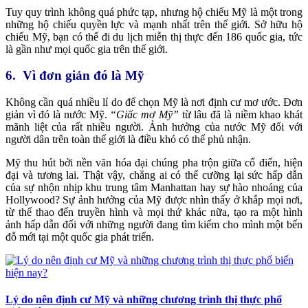
Tuy quy trình không quá phức tạp, nhưng hộ chiếu Mỹ là một trong
những hộ chiếu quyền lực và mạnh nhất trên thế giới. Sở hữu hộ
chiếu Mỹ, bạn có thể đi du lịch miễn thị thực đến 186 quốc gia, tức
là gần như mọi quốc gia trên thế giới.
6. Vì đơn giản đó là Mỹ
Không cần quá nhiều lí do để chọn Mỹ là nơi định cư mơ ước. Đơn
giản vì đó là nước Mỹ.
“Giấc mơ Mỹ”
từ lâu đã là niềm khao khát
mãnh liệt của rất nhiều người. Ảnh hưởng của nước Mỹ đối với
người dân trên toàn thế giới là điều khó có thể phủ nhận.
Mỹ thu hút bởi nền văn hóa đại chúng pha trộn giữa cổ điển, hiện
đại và tương lai. Thật vậy, chẳng ai có thể cưỡng lại sức hấp dẫn
của sự nhộn nhịp khu trung tâm Manhattan hay sự hào nhoáng của
Hollywood? Sự ảnh hưởng của Mỹ được nhìn thấy ở khắp mọi nơi,
từ thể thao đến truyền hình và mọi thứ khác nữa, tạo ra một hình
ảnh hấp dẫn đối với những người đang tìm kiếm cho mình một bến
đỗ mới tại một quốc gia phát triển.
Lý do nên định cư Mỹ và những chương trình thị thực phổ