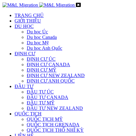
TRANG CHỦ
GIỚI THIỆU
DU HỌC
Du học Úc
Du học Canada
Du học Mỹ
Du học Anh Quốc
ĐỊNH CƯ
ĐỊNH CƯ ÚC
ĐỊNH CƯ CANADA
ĐỊNH CƯ MỸ
ĐỊNH CƯ NEW ZEALAND
ĐỊNH CƯ ANH QUỐC
ĐẦU TƯ
ĐẦU TƯ ÚC
ĐẦU TƯ CANADA
ĐẦU TƯ MỸ
ĐẦU TƯ NEW ZEALAND
QUỐC TỊCH
QUỐC TỊCH MỸ
QUỐC TỊCH GRENADA
QUỐC TỊCH THỔ NHĨ KỲ
LIÊN HỆ