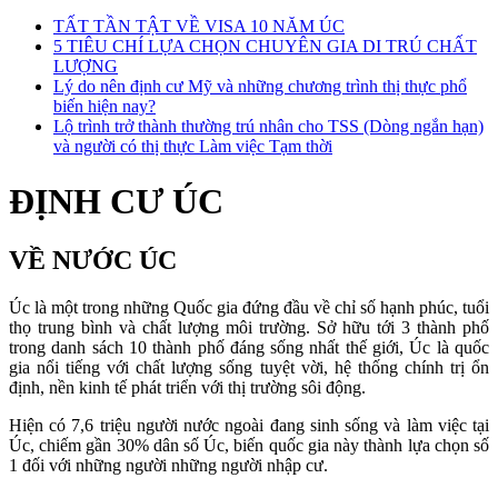
TẤT TẦN TẬT VỀ VISA 10 NĂM ÚC
5 TIÊU CHÍ LỰA CHỌN CHUYÊN GIA DI TRÚ CHẤT
LƯỢNG
Lý do nên định cư Mỹ và những chương trình thị thực phổ
biến hiện nay?
Lộ trình trở thành thường trú nhân cho TSS (Dòng ngắn hạn)
và người có thị thực Làm việc Tạm thời
ĐỊNH CƯ ÚC
VỀ NƯỚC ÚC
Úc là một trong những Quốc gia đứng đầu về chỉ số hạnh phúc, tuổi
thọ trung bình và chất lượng môi trường. Sở hữu tới 3 thành phố
trong danh sách 10 thành phố đáng sống nhất thế giới, Úc là quốc
gia nổi tiếng với chất lượng sống tuyệt vời, hệ thống chính trị ổn
định, nền kinh tế phát triển với thị trường sôi động.
Hiện có 7,6 triệu người nước ngoài đang sinh sống và làm việc tại
Úc, chiếm gần 30% dân số Úc, biến quốc gia này thành lựa chọn số
1 đối với những người những người nhập cư.