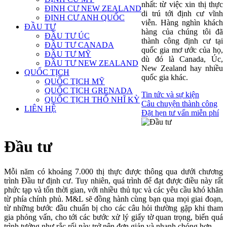
nhất: từ việc xin thị thực
ĐỊNH CƯ NEW ZEALAND
di trú tới định cư vĩnh
ĐỊNH CƯ ANH QUỐC
viễn. Hàng nghìn khách
ĐẦU TƯ
hàng của chúng tôi đã
ĐẦU TƯ ÚC
thành công định cư tại
ĐẦU TƯ CANADA
quốc gia mơ ước của họ,
ĐẦU TƯ MỸ
dù đó là Canada, Úc,
ĐẦU TƯ NEW ZEALAND
New Zealand hay nhiều
QUỐC TỊCH
quốc gia khác.
QUỐC TỊCH MỸ
QUỐC TỊCH GRENADA
Tin tức và sự kiện
QUỐC TỊCH THỔ NHĨ KỲ
Câu chuyện thành công
LIÊN HỆ
Đặt hẹn tư vấn miễn phí
Đầu tư
Mỗi năm có khoảng 7.000 thị thực được thông qua dưới chương
trình Đầu tư định cư. Tuy nhiên, quá trình để đạt được điều này rất
phức tạp và tốn thời gian, với nhiều thủ tục và các yêu cầu khó khăn
từ phía chính phủ. M&L sẽ đồng hành cùng bạn qua mọi giai đoạn,
từ những bước đầu chuẩn bị cho các câu hỏi thường gặp khi tham
gia phỏng vấn, cho tới các bước xử lý giấy tờ quan trọng, biến quá
trình tưởng như rắc rối này trở nên đơn giản và nhanh chóng hơn.