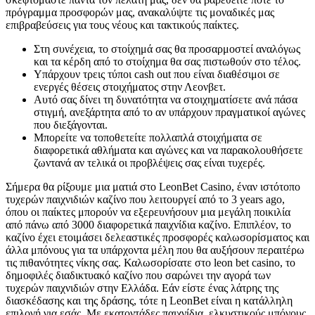
πρόγραμμα προσφορών μας, ανακαλύψτε τις μοναδικές μας
επιβραβεύσεις για τους νέους και τακτικούς παίκτες.
Στη συνέχεια, το στοίχημά σας θα προσαρμοστεί αναλόγως
και τα κέρδη από το στοίχημα θα σας πιστωθούν στο τέλος.
Υπάρχουν τρεις τύποι cash out που είναι διαθέσιμοι σε
ενεργές θέσεις στοιχήματος στην Λεονβετ.
Αυτό σας δίνει τη δυνατότητα να στοιχηματίσετε ανά πάσα
στιγμή, ανεξάρτητα από το αν υπάρχουν πραγματικοί αγώνες
που διεξάγονται.
Μπορείτε να τοποθετείτε πολλαπλά στοιχήματα σε
διαφορετικά αθλήματα και αγώνες και να παρακολουθήσετε
ζωντανά αν τελικά οι προβλέψεις σας είναι τυχερές.
Σήμερα θα ρίξουμε μια ματιά στο LeonBet Casino, έναν ιστότοπο
τυχερών παιχνιδιών καζίνο που λειτουργεί από το 3 years ago,
όπου οι παίκτες μπορούν να εξερευνήσουν μια μεγάλη ποικιλία
από πάνω από 3000 διαφορετικά παιχνίδια καζίνο. Επιπλέον, το
καζίνο έχει ετοιμάσει δελεαστικές προσφορές καλωσορίσματος και
άλλα μπόνους για τα υπάρχοντα μέλη που θα αυξήσουν περαιτέρω
τις πιθανότητες νίκης σας. Καλωσορίσατε στο leon bet casino, το
δημοφιλές διαδικτυακό καζίνο που σαρώνει την αγορά των
τυχερών παιχνιδιών στην Ελλάδα. Εάν είστε ένας λάτρης της
διασκέδασης και της δράσης, τότε η LeonBet είναι η κατάλληλη
επιλογή για εσάς. Με εκατοντάδες παιχνίδια, ελκυστικούς μπόνους