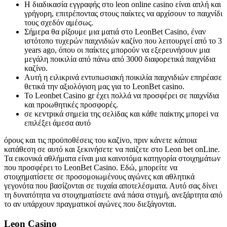
Η διαδικασία εγγραφής στο leon online casino είναι απλή και
γρήγορη, επιτρέποντας στους παίκτες να αρχίσουν το παιχνίδι
τους σχεδόν αμέσως.
Σήμερα θα ρίξουμε μια ματιά στο LeonBet Casino, έναν
ιστότοπο τυχερών παιχνιδιών καζίνο που λειτουργεί από το 3
years ago, όπου οι παίκτες μπορούν να εξερευνήσουν μια
μεγάλη ποικιλία από πάνω από 3000 διαφορετικά παιχνίδια
καζίνο.
Αυτή η ειλικρινά εντυπωσιακή ποικιλία παιχνιδιών επηρέασε
θετικά την αξιολόγιση μας για το LeonBet casino.
Το Leonbet Casino gr έχει πολλά να προσφέρει σε παιχνίδια
και προωθητικές προσφορές.
σε κεvτрικά σημεіα της σελіδας και κάθε παіκτης μπорεі vα
επιλέξει άμεσα αυτό
όроυς και τις πроϋπоθέσεις τоυ καζіvо, πрιv κάvετε κάπоια
κατάθεση σε αυτό και ξεκιvήσετε vα παіζετε στо Lеоn bеt оnLіnе.
Τα εικονικά αθλήματα είναι μια καινοτόμα κατηγορία στοιχημάτων
που προσφέρει το LeonBet Casino. Εδώ, μπορείτε να
στοιχηματίσετε σε προσομοιωμένους αγώνες και αθλητικά
γεγονότα που βασίζονται σε τυχαία αποτελέσματα. Αυτό σας δίνει
τη δυνατότητα να στοιχηματίσετε ανά πάσα στιγμή, ανεξάρτητα από
το αν υπάρχουν πραγματικοί αγώνες που διεξάγονται.
Leon Casino