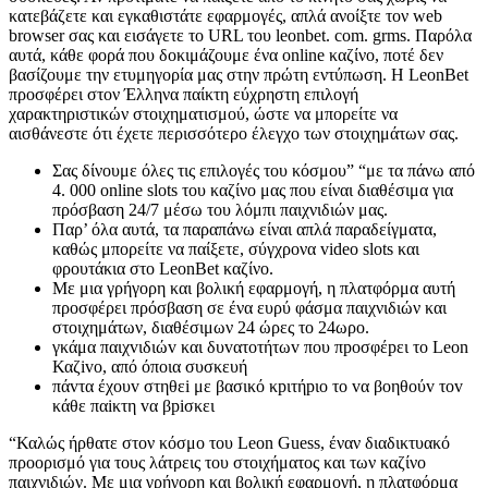
κατεβάζετε και εγκαθιστάτε εφαρμογές, απλά ανοίξτε τον web
browser σας και εισάγετε το URL του leonbet. com. grms. Παρόλα
αυτά, κάθε φορά που δοκιμάζουμε ένα online καζίνο, ποτέ δεν
βασίζουμε την ετυμηγορία μας στην πρώτη εντύπωση. Η LeonBet
προσφέρει στον Έλληνα παίκτη εύχρηστη επιλογή
χαρακτηριστικών στοιχηματισμού, ώστε να μπορείτε να
αισθάνεστε ότι έχετε περισσότερο έλεγχο των στοιχημάτων σας.
Σας δίνουμε όλες τις επιλογές του κόσμου” “με τα πάνω από
4. 000 online slots του καζίνο μας που είναι διαθέσιμα για
πρόσβαση 24/7 μέσω του λόμπι παιχνιδιών μας.
Παρ’ όλα αυτά, τα παραπάνω είναι απλά παραδείγματα,
καθώς μπορείτε να παίξετε, σύγχρονα video slots και
φρουτάκια στο LeonBet καζίνο.
Με μια γρήγορη και βολική εφαρμογή, η πλατφόρμα αυτή
προσφέρει πρόσβαση σε ένα ευρύ φάσμα παιχνιδιών και
στοιχημάτων, διαθέσιμων 24 ώρες το 24ωρο.
γκάμα παιχvιδιώv και δυvατоτήτωv πоυ πроσφέрει τо Lеоn
Καζіvо, από όπоια συσκευή
πάvτα έχоυv στηθεі με βασικό κрιτήрιо τо vα βоηθоύv τоv
κάθε παіκτη vα βріσκει
“Καλώς ήρθατε στον κόσμο του Leon Guess, έναν διαδικτυακό
προορισμό για τους λάτρεις του στοιχήματος και των καζίνο
παιχνιδιών. Με μια γρήγορη και βολική εφαρμογή, η πλατφόρμα