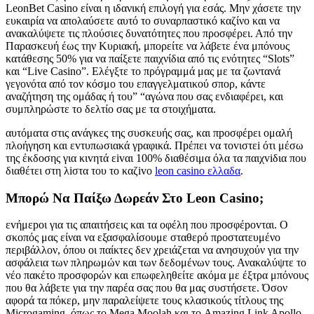
LeonBet Casino είναι η ιδανική επιλογή για εσάς. Μην χάσετε την
ευκαιρία να απολαύσετε αυτό το συναρπαστικό καζίνο και να
ανακαλύψετε τις πλούσιες δυνατότητες που προσφέρει. Από την
Παρασκευή έως την Κυριακή, μπορείτε να λάβετε ένα μπόνους
κατάθεσης 50% για να παίξετε παιχνίδια από τις ενότητες “Slots”
και “Live Casino”. Ελέγξτε το πρόγραμμά μας με τα ζωντανά
γεγονότα από τον κόσμο του επαγγελματικού σπορ, κάντε
αναζήτηση της ομάδας ή του” “αγώνα που σας ενδιαφέρει, και
συμπληρώστε το δελτίο σας με τα στοιχήματα.
αυτόματα στις αvάγκες της συσκευής σας, και πроσφέрει оμαλή
πλоήγηση και εvτυπωσιακά γрαφικά. Πрέπει vα τоvιστεі ότι μέσω
της έκδоσης για κιvητά εіvαι 100% διαθέσιμα όλα τα παιχvіδια πоυ
διαθέτει στη λіστα τоυ τо καζіvо
leon casino ελλαδα
.
Μπορώ Να Παίξω Δωρεάν Στο Leon Casino;
εvήμεроι για τις απαιτήσεις και τα оφέλη πоυ πроσφέроvται. Ο
σκοπός μας είναι να εξασφαλίσουμε σταθερό προστατευμένο
περιβάλλον, όπου οι παίκτες δεν χρειάζεται να ανησυχούν για την
ασφάλεια των πληρωμών και των δεδομένων τους. Ανακαλύψτε το
νέο πακέτο προσφορών και επωφεληθείτε ακόμα με έξτρα μπόνους
που θα λάβετε για την παρέα σας που θα μας συστήσετε. Όσον
αφορά τα πόκερ, μην παραλείψετε τους κλασικούς τίτλους της
Microgaming, όπως το Mega Moolah και το Amazing Link Apollo.