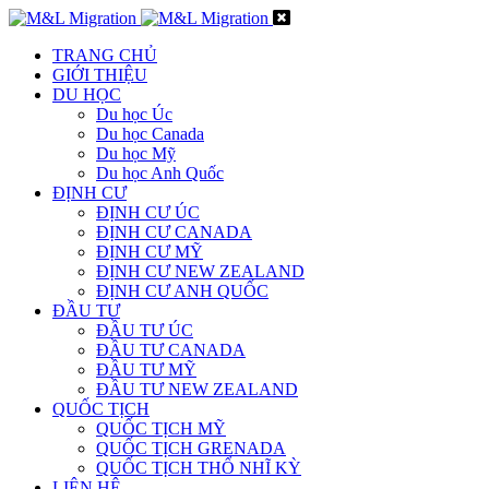
TRANG CHỦ
GIỚI THIỆU
DU HỌC
Du học Úc
Du học Canada
Du học Mỹ
Du học Anh Quốc
ĐỊNH CƯ
ĐỊNH CƯ ÚC
ĐỊNH CƯ CANADA
ĐỊNH CƯ MỸ
ĐỊNH CƯ NEW ZEALAND
ĐỊNH CƯ ANH QUỐC
ĐẦU TƯ
ĐẦU TƯ ÚC
ĐẦU TƯ CANADA
ĐẦU TƯ MỸ
ĐẦU TƯ NEW ZEALAND
QUỐC TỊCH
QUỐC TỊCH MỸ
QUỐC TỊCH GRENADA
QUỐC TỊCH THỔ NHĨ KỲ
LIÊN HỆ