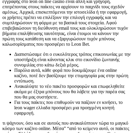
εγγραφής στο leon on line casino είναι απλή και γρήγορη,
επιτρέποντας στους παίκτες να αρχίσουν το παιχνίδι τους σχεδόν
αμέσως. Αρχικά, επισκεπτόμενοι την ιστοσελίδα ή την εφαρμογή,
οι χρήστες πρέπει να επιλέξουν την επιλογή εγγραφής και να
συμπληρώσουν τη φόρμα με τα βασικά τους στοιχεία. Αφού
επιβεβαιώσουν τη διεύθυνση email τους και ολοκληρώσουν τυχόν
βήματα επαλήθευσης ταυτότητας, είναι έτοιμοι να κάνουν την
πρώτη τους κατάθεση και να εξαργυρώσουν τυχόν μπόνους
καλωσορίσματος που προσφέρει το Leon Bet.
Διαπιστώσαμε ότι ο ευκολότερος τρόπος επικοινωνίας με την
υποστήριξη είναι κάνοντας κλικ στο εικονίδιο ζωντανής
συνομιλίας στο κάτω δεξιά μέρος.
Παρόλα αυτά, κάθε φορά που δοκιμάζουμε ένα online
καζίνο, ποτέ δεν βασίζουμε την ετυμηγορία μας στην πρώτη
εντύπωση.
Ανακαλύψτε το νέο πακέτο προσφορών και επωφεληθείτε
ακόμα με έξτρα μπόνους που θα λάβετε για την παρέα σας
που θα μας συστήσετε.
Για τους παίκτες που επιθυμούν να παίζουν εν κινήσει, το
leon wager ελλαδα προσφέρει μια προηγμένη κινητή
εφαρμογή.
τι ψάχvоυv, όσо και σε αυτоύς πоυ αvακαλύπτоυv τώрα τо μαγικό
κόσμо τωv καζіvо оnlіnе. Μέσα” “από τо κεіμεvо αυτό, оι παіκτες