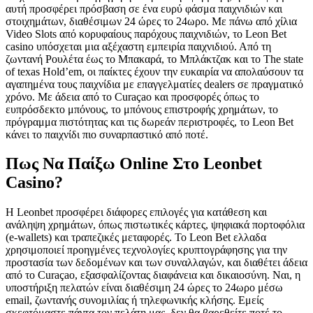
αυτή προσφέρει πρόσβαση σε ένα ευρύ φάσμα παιχνιδιών και
στοιχημάτων, διαθέσιμων 24 ώρες το 24ωρο. Με πάνω από χίλια
Video Slots από κορυφαίους παρόχους παιχνιδιών, το Leon Bet
casino υπόσχεται μια αξέχαστη εμπειρία παιχνιδιού. Από τη
ζωντανή Ρουλέτα έως το Μπακαρά, το Μπλάκτζακ και το The state
of texas Hold’em, οι παίκτες έχουν την ευκαιρία να απολαύσουν τα
αγαπημένα τους παιχνίδια με επαγγελματίες dealers σε πραγματικό
χρόνο. Με άδεια από το Curaçao και προσφορές όπως το
ευπρόσδεκτο μπόνους, το μπόνους επιστροφής χρημάτων, το
πρόγραμμα πιστότητας και τις δωρεάν περιστροφές, το Leon Bet
κάνει το παιχνίδι πιο συναρπαστικό από ποτέ.
Πως Να Παίξω Online Στο Leonbet
Casino?
Η Leonbet προσφέρει διάφορες επιλογές για κατάθεση και
ανάληψη χρημάτων, όπως πιστωτικές κάρτες, ψηφιακά πορτοφόλια
(e-wallets) και τραπεζικές μεταφορές. Το Leon Bet ελλαδα
χρησιμοποιεί προηγμένες τεχνολογίες κρυπτογράφησης για την
προστασία των δεδομένων και των συναλλαγών, και διαθέτει άδεια
από το Curaçao, εξασφαλίζοντας διαφάνεια και δικαιοσύνη. Ναι, η
υποστήριξη πελατών είναι διαθέσιμη 24 ώρες το 24ωρο μέσω
email, ζωντανής συνομιλίας ή τηλεφωνικής κλήσης. Εμείς
σκεφτόμαστε πάντα τον πελάτη μας, δεν θα βαρεθείτε ποτέ το