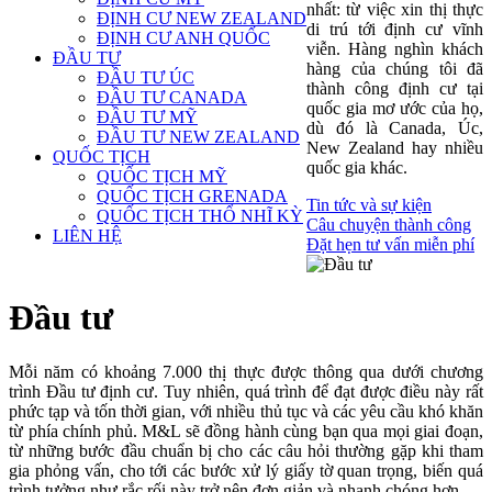
nhất: từ việc xin thị thực
ĐỊNH CƯ NEW ZEALAND
di trú tới định cư vĩnh
ĐỊNH CƯ ANH QUỐC
viễn. Hàng nghìn khách
ĐẦU TƯ
hàng của chúng tôi đã
ĐẦU TƯ ÚC
thành công định cư tại
ĐẦU TƯ CANADA
quốc gia mơ ước của họ,
ĐẦU TƯ MỸ
dù đó là Canada, Úc,
ĐẦU TƯ NEW ZEALAND
New Zealand hay nhiều
QUỐC TỊCH
quốc gia khác.
QUỐC TỊCH MỸ
QUỐC TỊCH GRENADA
Tin tức và sự kiện
QUỐC TỊCH THỔ NHĨ KỲ
Câu chuyện thành công
LIÊN HỆ
Đặt hẹn tư vấn miễn phí
Đầu tư
Mỗi năm có khoảng 7.000 thị thực được thông qua dưới chương
trình Đầu tư định cư. Tuy nhiên, quá trình để đạt được điều này rất
phức tạp và tốn thời gian, với nhiều thủ tục và các yêu cầu khó khăn
từ phía chính phủ. M&L sẽ đồng hành cùng bạn qua mọi giai đoạn,
từ những bước đầu chuẩn bị cho các câu hỏi thường gặp khi tham
gia phỏng vấn, cho tới các bước xử lý giấy tờ quan trọng, biến quá
trình tưởng như rắc rối này trở nên đơn giản và nhanh chóng hơn.