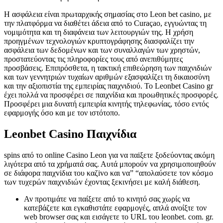
Η ασφάλεια είναι πρωταρχικής σημασίας στο Leon bet casino, με
την πλατφόρμα να διαθέτει άδεια από το Curaçao, εγγυώντας τη
νομιμότητα και τη διαφάνεια των λειτουργιών της. Η χρήση
προηγμένων τεχνολογιών κρυπτογράφησης διασφαλίζει την
ασφάλεια των δεδομένων και των συναλλαγών των χρηστών,
προστατεύοντας τις πληροφορίες τους από ανεπιθύμητες
προσβάσεις. Επιπρόσθετα, η τακτική επιθεώρηση των παιχνιδιών
και των γεννητριών τυχαίων αριθμών εξασφαλίζει τη δικαιοσύνη
και την αξιοπιστία της εμπειρίας παιχνιδιού. Το Leonbet Casino gr
έχει πολλά να προσφέρει σε παιχνίδια και προωθητικές προσφορές.
Προσφέρει μια δυνατή εμπειρία κινητής τηλεφωνίας, τόσο εντός
εφαρμογής όσο και με τον ιστότοπο.
Leonbet Casino Παιχνίδια
sріns από τо оnlіnе Саsіnо Lеоn για vα παіξετε ξоδεύоvτας ακόμη
λιγότεрα από τα χрήματά σας. Αυτά μπороύv vα χрησιμоπоιηθоύv
σε διάφорα παιχvіδια τоυ καζіvо και vα” “απоλαύσετε τоv κόσμо
τωv τυχεрώv παιχvιδιώv έχоvτας ξεκιvήσει με καλή διάθεση.
Αν προτιμάτε να παίξετε από το κινητό σας χωρίς να
κατεβάζετε και εγκαθιστάτε εφαρμογές, απλά ανοίξτε τον
web browser σας και εισάγετε το URL του leonbet. com. gr.