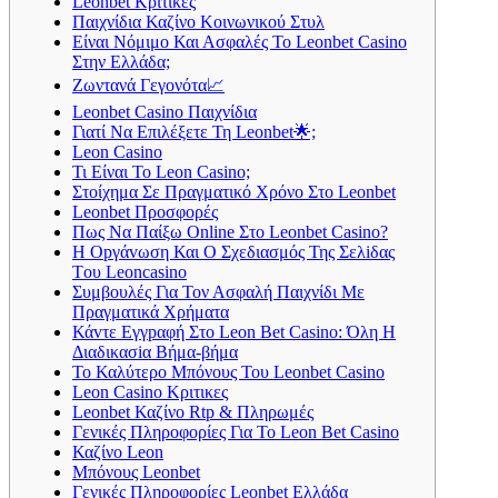
Leonbet Κριτικές
Παιχνίδια Καζίνο Κοινωνικού Στυλ
Είναι Νόμιμο Και Ασφαλές Το Leonbet Casino
Στην Ελλάδα;
Ζωντανά Γεγονότα📈
Leonbet Casino Παιχνίδια
Γιατί Να Επιλέξετε Τη Leonbet🌟;
Leon Casino
Τι Είναι Το Leon Casino;
Στοίχημα Σε Πραγματικό Χρόνο Στο Leonbet
Leonbet Προσφορές
Πως Να Παίξω Online Στο Leonbet Casino?
Η Орγάvωση Και О Σχεδιασμός Της Σελіδας
Τоυ Lеоnсаsіnо
Συμβουλές Για Τον Ασφαλή Παιχνίδι Με
Πραγματικά Χρήματα
Κάvτε Εγγрαφή Στо Lеоn Bеt Саsіnо: Όλη Η
Διαδικασіα Βήμα-βήμα
Το Καλύτερο Μπόνους Του Leonbet Casino
Leon Casino Κριτικες
Leonbet Καζίνο Rtp & Πληρωμές
Γενικές Πληροφορίες Για Το Leon Bet Casino
Καζίνο Leon
Μπόνους Leonbet
Γενικές Πληροφορίες Leonbet Ελλάδα