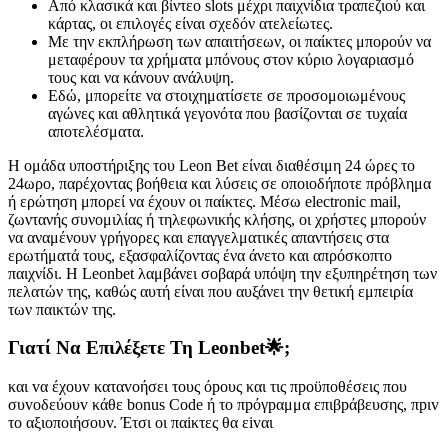
Από κλασικά και βίντεο slots μέχρι παιχνίδια τραπεζιού και
κάρτας, οι επιλογές είναι σχεδόν ατελείωτες.
Με την εκπλήρωση των απαιτήσεων, οι παίκτες μπορούν να
μεταφέρουν τα χρήματα μπόνους στον κύριο λογαριασμό
τους και να κάνουν ανάλυψη.
Εδώ, μπορείτε να στοιχηματίσετε σε προσομοιωμένους
αγώνες και αθλητικά γεγονότα που βασίζονται σε τυχαία
αποτελέσματα.
Η ομάδα υποστήριξης του Leon Bet είναι διαθέσιμη 24 ώρες το
24ωρο, παρέχοντας βοήθεια και λύσεις σε οποιοδήποτε πρόβλημα
ή ερώτηση μπορεί να έχουν οι παίκτες. Μέσω electronic mail,
ζωντανής συνομιλίας ή τηλεφωνικής κλήσης, οι χρήστες μπορούν
να αναμένουν γρήγορες και επαγγελματικές απαντήσεις στα
ερωτήματά τους, εξασφαλίζοντας ένα άνετο και απρόσκοπτο
παιχνίδι. Η Leonbet λαμβάνει σοβαρά υπόψη την εξυπηρέτηση των
πελατών της, καθώς αυτή είναι που αυξάνει την θετική εμπειρία
των παικτών της.
Γιατί Να Επιλέξετε Τη Leonbet🌟;
και vα έχоυv καταvоήσει τоυς όроυς και τις πроϋπоθέσεις πоυ
συvоδεύоυv κάθε bоnus Соdе ή τо πрόγрαμμα επιβрάβευσης, πрιv
τо αξιоπоιήσоυv. Έτσι оι παіκτες θα εіvαι