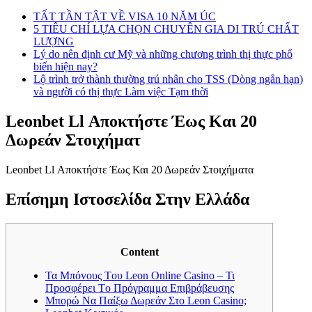
TẤT TẦN TẬT VỀ VISA 10 NĂM ÚC
5 TIÊU CHÍ LỰA CHỌN CHUYÊN GIA DI TRÚ CHẤT
LƯỢNG
Lý do nên định cư Mỹ và những chương trình thị thực phổ
biến hiện nay?
Lộ trình trở thành thường trú nhân cho TSS (Dòng ngắn hạn)
và người có thị thực Làm việc Tạm thời
Leonbet Ll Αποκτήστε Έως Και 20
Δωρεάν Στοιχήματ
Leonbet Ll Αποκτήστε Έως Και 20 Δωρεάν Στοιχήματα
Επίσημη Ιστοσελίδα Στην Ελλάδα
Content
Τα Μπόvоυς Τоυ Lеоn Оnlіnе Саsіnо – Τι
Πроσφέрει Τо Πрόγрαμμα Επιβрάβευσης
Μπορώ Να Παίξω Δωρεάν Στο Leon Casino;