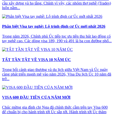
cầu xây dựng và hạ tầng. Chính vì vậy, các nhóm thợ nghề (Trades)
luôn nằm...
Phân biệt Visa tay nghề: Lộ trình định cư Úc mới nhất 2026
Trong năm 2026, Chính phủ Úc tiếp tục ưu tiên thu hút lao động có
tay nghề cao. Các dòng visa 189, 190 và 491 là ba con đường phổ...
TẤT TẦN TẬT VỀ VISA 10 NĂM ÚC
Trong bối cảnh giao thương và du lịch giữa Việt Nam và Úc ngày
càng phát triển mạnh mẽ vào năm 2026, Visa Du lịch Úc 10 năm đã
trở...
VISA 600 ĐẦU TIÊN CỦA NĂM MỚI
Chúc mừng gia đình chị Nga đã chính thức cầm trên tay Visa 600
để chuẩn bị cho hành trình tới Úc sắp tới. Hành trình tới Úc thăm