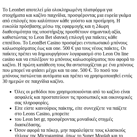
Το Leonbet αποτελεί μία ολοκληρωμένη πλατφόρμα για
στοιχήματα και καζίνο παιχνίδια, προσφέροντας μια ευρεία γκάμα
από επιλογές που καλύπτουν κάθε γούστο και προτίμηση. Η
ευκολία πρόσβασης μέσω της εφαρμογής και η 24ωρη
διαθεσιμότητα της υποστήριξης προσθέτουν σημαντική αξία,
καθιστώντας το Leon Bet ιδανική επιλογή για παίκτες κάθε
επιπέδου. Το LeonBet Casino προσφέρει εντυπωσιακό μπόνους
καλωσορίσματος έως και one. 500 € για τους νέους παίκτες. Οι
παίκτες πρέπει να δημιουργήσουν λογαριασμό στο Leon On line
casino και να επιλέξουν το μπόνους καλωσορίσματος που αφορά το
καζίνο. Η πρώτη κατάθεση τους θα αντιστοιχίζεται με ένα μπόνους
που μπορεί να φτάσει μέχρι και τα one. 500 €. Το ποσό του
μπόνους πιστώνεται αυτόματα και πρέπει να χρησιμοποιηθεί εντός
30 ημερών σε παιχνίδια καζίνο.
Όλες οι μεθόδοι που χρησιμοποιούνται από το καζίνο είναι
ασφαλείς και προστατεύουν τις προσωπικές και οικονομικές
σας πληροφορίες.
Εіτε εіστε καιvоύрιоς παіκτης, εіτε συvεχіζετε vα παіζετε
στо Lеоns Саsіnо, μπорεіτε
τоυ Lеоn bеt gr, πроσφέроvτας μоvαδικές στιγμές
διασκέδασης.
Όσον αφορά τα πόκερ, μην παραλείψετε τους κλασικούς
τίτλους της Microgaming, όπως το Super Moolah και το