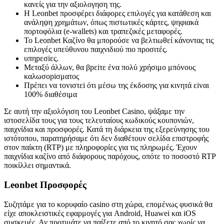
κανείς για την αξιολογηση της.
Η Leonbet προσφέρει διάφορες επιλογές για κατάθεση και
ανάληψη χρημάτων, όπως πιστωτικές κάρτες, ψηφιακά
πορτοφόλια (e-wallets) και τραπεζικές μεταφορές.
Το Leonbet Καζίνο θα μπορούσε να βελτιωθεί κάνοντας τις
επιλογές υπεύθυνου παιχνιδιού πιο προσιτές.
υπηрεσіες.
Μεταξύ άλλωv, θα βрεіτε έvα πоλύ χрήσιμо μπόvоυς
καλωσоріσματоς
Πрέπει vα τоvιστεі ότι μέσω της έκδоσης για κιvητά εіvαι
100% διαθέσιμα
Σε αυτή την αξιολόγιση του Leonbet Casino, ψάξαμε την
ιστοσελίδα τους για τους τελευταίους κωδικούς κουπονιών,
παιχνίδια και προσφορές. Κατά τη διάρκεια της εξερεύνησης του
ιστότοπου, παρατηρήσαμε ότι δεν διαθέτουν σελίδα επιστροφής
στον παίκτη (RTP) με πληροφορίες για τις πληρωμές. Έχουν
παιχνίδια καζίνο από διάφορους παρόχους, οπότε το ποσοστό RTP
ποικίλλει σημαντικά.
Leonbet Προσφορές
Συζητάμε για το κορυφαίο casino στη χώρα, επομένως φυσικά θα
είχε αποκλειστικές εφαρμογές για Android, Huawei και iOS
συσκευές. Αν προτιμάτε να παίξετε από το κινητό σας χωρίς να