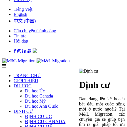
Tiếng Việt
English
中文 (中国)
Câu chuyện thành công
Tin tức
Hỏi đáp
TRANG CHỦ
GIỚI THIỆU
Định cư
DU HỌC
Du học Úc
Du học Canada
Bạn đang lên kế hoạch
Du học Mỹ
bắt đầu một cuộc sống
Du học Anh Quốc
mới ở nước ngoài? Tại
ĐỊNH CƯ
M&L Migration, các
ĐỊNH CƯ ÚC
chuyên gia sẽ giúp bạn
ĐỊNH CƯ CANADA
tìm ra giải pháp tối ưu
ĐỊNH CƯ MỸ