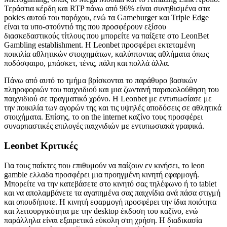
Τεράστια κέρδη και RTP πάνω από 96% είναι συνηθισμένα στα
pokies αυτού του παρόχου, ενώ τα Gameburger και Triple Edge
είναι τα υπο-στούντιό της που προσφέρουν εξίσου
διασκεδαστικούς τίτλους που μπορείτε να παίξετε στο LeonBet
Gambling establishment. Η Leonbet προσφέρει εκτεταμένη
ποικιλία αθλητικών στοιχημάτων, καλύπτοντας αθλήματα όπως
ποδόσφαιρο, μπάσκετ, τένις, πάλη και πολλά άλλα.
Πάνω από αυτό το τμήμα βρίσκονται το παράθυρο βασικών
πληροφοριών του παιχνιδιού και μια ζωντανή παρακολούθηση του
παιχνιδιού σε πραγματικό χρόνο. Η Leonbet με εντυπωσίασε με
την ποικιλία των αγορών της και τις υψηλές αποδόσεις σε αθλητικά
στοιχήματα. Επίσης, το on the internet καζίνο τους προσφέρει
συναρπαστικές επιλογές παιχνιδιών με εντυπωσιακά γραφικά.
Leonbet Κριτικές
Για τους παίκτες που επιθυμούν να παίζουν εν κινήσει, το leon
gamble ελλαδα προσφέρει μια προηγμένη κινητή εφαρμογή.
Μπορείτε να την κατεβάσετε στο κινητό σας τηλέφωνο ή το tablet
και να απολαμβάνετε τα αγαπημένα σας παιχνίδια ανά πάσα στιγμή
και οπουδήποτε. Η κινητή εφαρμογή προσφέρει την ίδια ποιότητα
και λειτουργικότητα με την desktop έκδοση του καζίνο, ενώ
παράλληλα είναι εξαιρετικά εύκολη στη χρήση. Η διαδικασία