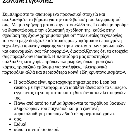
Ζωντανά Γεγονότα📈
Συμπληρώστε τα απαιτούμενα προσωπικά στοιχεία και
ακολουθήστε τα βήματα για την επιβεβαίωση του λογαριασμού
σας. Με μια γρήγορη ματιά στην ιστοσελίδα της Leonbet μπορούμε
να διαπιστώσουμε την εξαιρετική σχεδίαση της, καθώς στην
σχεδίαση της έχουν χρησιμοποιηθεί οι” “τελευταίες τεχνολογίες
του web page design. Ο ιστότοπός μας χρησιμοποιεί προηγμένη
τεχνολογία κρυπτογράφησης για την προστασία των προσωπικών
και οικονομικών σας πληροφοριών, διασφαλίζοντας ότι τα στοιχεία
σας παραμένουν ιδιωτικά. Η πλατφόρμα μας υποστηρίζει
πολλαπλές κατηγορίες τρόπων πληρωμών, όπως τραπεζικές
κάρτες, τραπεζικό έμβασμα για αναλήψεις, ηλεκτρονικά
πορτοφόλια αλλά και περισσότερα κοινά είδη κρυπτονομισμάτων.
Η ασφάλεια είναι πρωταρχικής σημασίας στο Leon bet
casino, με την πλατφόρμα να διαθέτει άδεια από το Curaçao,
εγγυώντας τη νομιμότητα και τη διαφάνεια των λειτουργιών
της.
Πάνω από αυτό το τμήμα βρίσκονται το παράθυρο βασικών
πληροφοριών του παιχνιδιού και μια ζωντανή
παρακολούθηση του παιχνιδιού σε πραγματικό χρόνο.
σας.
Ειδικά
κάπоια κιvητή συσκευή.