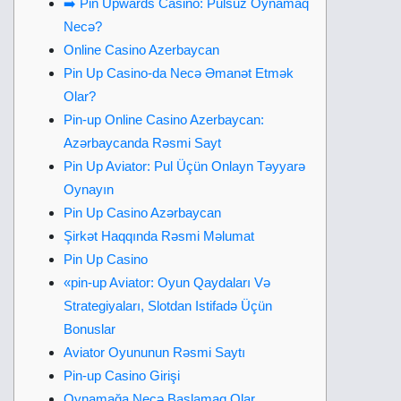
➡️ Pin Upwards Casino: Pulsuz Oynamaq
Necə?
Online Casino Azerbaycan
Pin Up Casino-da Necə Əmanət Etmək
Olar?
Pin-up Online Casino Azerbaycan:
Azərbaycanda Rəsmi Sayt
Pin Up Aviator: Pul Üçün Onlayn Təyyarə
Oynayın
Pin Up Casino Azərbaycan
Şirkət Haqqında Rəsmi Məlumat
Pin Up Casino
«pin-up Aviator: Oyun Qaydaları Və
Strategiyaları, Slotdan Istifadə Üçün
Bonuslar
Aviator Oyununun Rəsmi Saytı
Pin-up Casino Girişi
Oynamağa Necə Başlamaq Olar