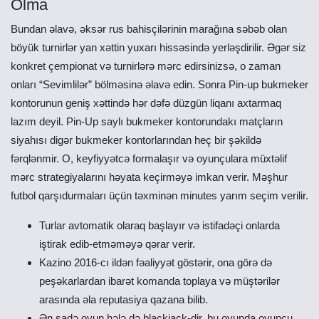
Olma
Bundan əlavə, əksər rus bahisçilərinin marağına səbəb olan
böyük turnirlər yan xəttin yuxarı hissəsində yerləşdirilir. Əgər siz
konkret çempionat və turnirlərə mərc edirsinizsə, o zaman
onları “Sevimlilər” bölməsinə əlavə edin. Sonra Pin-up bukmeker
kontorunun geniş xəttində hər dəfə düzgün liqanı axtarmaq
lazım deyil. Pin-Up saylı bukmeker kontorundakı matçların
siyahısı digər bukmeker kontorlarından heç bir şəkildə
fərqlənmir. O, keyfiyyətcə formalaşır və oyunçulara müxtəlif
mərc strategiyalarını həyata keçirməyə imkan verir. Məşhur
futbol qarşıdurmaları üçün təxminən minutes yarım seçim verilir.
Turlar avtomatik olaraq başlayır və istifadəçi onlarda
iştirak edib-etməməyə qərar verir.
Kazino 2016-cı ildən fəaliyyət göstərir, ona görə də
peşəkarlardan ibarət komanda toplaya və müştərilər
arasında əla reputasiya qazana bilib.
Ən sadə oyun hələ də blackjack-dir, bu oyunda oyunçu