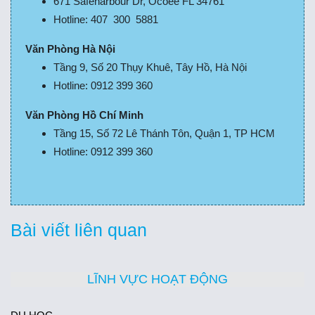
671 Safeharbour Dr, Ocoee FL 34761
Hotline: 407 300 5881
Văn Phòng Hà Nội
Tầng 9, Số 20 Thụy Khuê, Tây Hồ, Hà Nội
Hotline: 0912 399 360
Văn Phòng Hồ Chí Minh
Tầng 15, Số 72 Lê Thánh Tôn, Quận 1, TP HCM
Hotline: 0912 399 360
Bài viết liên quan
LĨNH VỰC HOẠT ĐỘNG