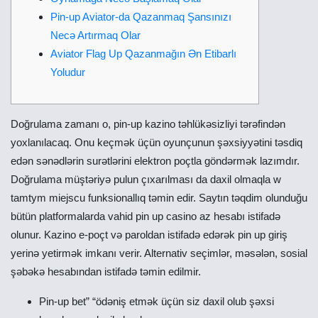
Pin-up Aviator-da Qazanmaq Şansınızı
Necə Artırmaq Olar
Aviator Flag Up Qazanmağın Ən Etibarlı
Yoludur
Doğrulama zamanı o, pin-up kazino təhlükəsizliyi tərəfindən
yoxlanılacaq. Onu keçmək üçün oyunçunun şəxsiyyətini təsdiq
edən sənədlərin surətlərini elektron poçtla göndərmək lazımdır.
Doğrulama müştəriyə pulun çıxarılması da daxil olmaqla w
tamtym miejscu funksionallıq təmin edir. Saytın təqdim olunduğu
bütün platformalarda vahid pin up casino az hesabı istifadə
olunur. Kazino e-poçt və paroldan istifadə edərək pin up giriş
yerinə yetirmək imkanı verir. Alternativ seçimlər, məsələn, sosial
şəbəkə hesabından istifadə təmin edilmir.
Pin-up bet” “ödəniş etmək üçün siz daxil olub şəxsi