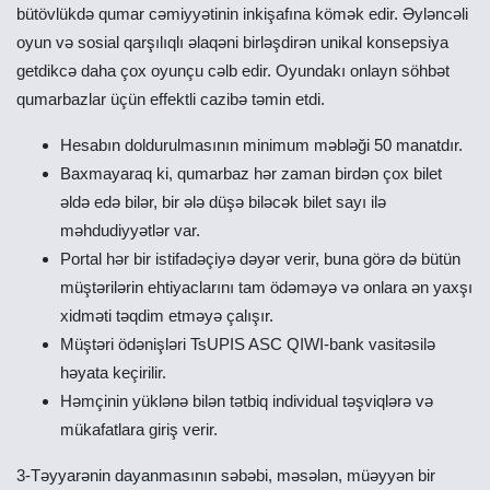
bütövlükdə qumar cəmiyyətinin inkişafına kömək edir. Əyləncəli
oyun və sosial qarşılıqlı əlaqəni birləşdirən unikal konsepsiya
getdikcə daha çox oyunçu cəlb edir. Oyundakı onlayn söhbət
qumarbazlar üçün effektli cazibə təmin etdi.
Hesabın doldurulmasının minimum məbləği 50 manatdır.
Baxmayaraq ki, qumarbaz hər zaman birdən çox bilet
əldə edə bilər, bir ələ düşə biləcək bilet sayı ilə
məhdudiyyətlər var.
Portal hər bir istifadəçiyə dəyər verir, buna görə də bütün
müştərilərin ehtiyaclarını tam ödəməyə və onlara ən yaxşı
xidməti təqdim etməyə çalışır.
Müştəri ödənişləri TsUPIS ASC QIWI-bank vasitəsilə
həyata keçirilir.
Həmçinin yüklənə bilən tətbiq individual təşviqlərə və
mükafatlara giriş verir.
3-Təyyarənin dayanmasının səbəbi, məsələn, müəyyən bir