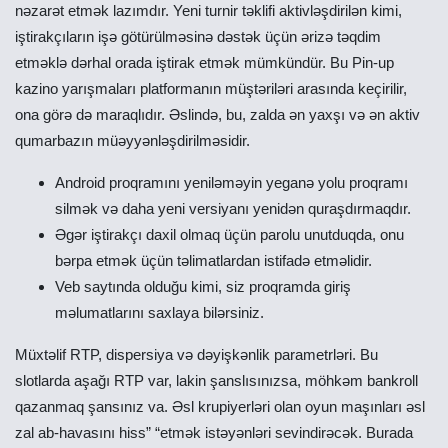
nəzarət etmək lazımdır. Yeni turnir təklifi aktivləşdirilən kimi,
iştirakçıların işə götürülməsinə dəstək üçün ərizə təqdim
etməklə dərhal orada iştirak etmək mümkündür. Bu Pin-up
kazino yarışmaları platformanın müştəriləri arasında keçirilir,
ona görə də maraqlıdır. Əslində, bu, zalda ən yaxşı və ən aktiv
qumarbazın müəyyənləşdirilməsidir.
Android proqramını yeniləməyin yeganə yolu proqramı
silmək və daha yeni versiyanı yenidən quraşdırmaqdır.
Əgər iştirakçı daxil olmaq üçün parolu unutduqda, onu
bərpa etmək üçün təlimatlardan istifadə etməlidir.
Veb saytında olduğu kimi, siz proqramda giriş
məlumatlarını saxlaya bilərsiniz.
Müxtəlif RTP, dispersiya və dəyişkənlik parametrləri. Bu
slotlarda aşağı RTP var, lakin şanslısınızsa, möhkəm bankroll
qazanmaq şansınız va. Əsl krupiyerləri olan oyun maşınları əsl
zal ab-havasını hiss” “etmək istəyənləri sevindirəcək. Burada