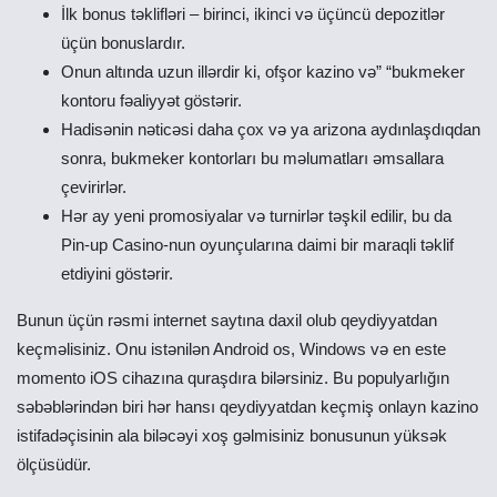
İlk bonus təklifləri – birinci, ikinci və üçüncü depozitlər
üçün bonuslardır.
Onun altında uzun illərdir ki, ofşor kazino və” “bukmeker
kontoru fəaliyyət göstərir.
Hadisənin nəticəsi daha çox və ya arizona aydınlaşdıqdan
sonra, bukmeker kontorları bu məlumatları əmsallara
çevirirlər.
Hər ay yeni promosiyalar və turnirlər təşkil edilir, bu da
Pin-up Casino-nun oyunçularına daimi bir maraqli təklif
etdiyini göstərir.
Bunun üçün rəsmi internet saytına daxil olub qeydiyyatdan
keçməlisiniz. Onu istənilən Android os, Windows və en este
momento iOS cihazına quraşdıra bilərsiniz. Bu populyarlığın
səbəblərindən biri hər hansı qeydiyyatdan keçmiş onlayn kazino
istifadəçisinin ala biləcəyi xoş gəlmisiniz bonusunun yüksək
ölçüsüdür.