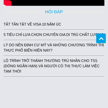
HỎI ĐÁP
TẤT TẦN TẬT VỀ VISA 10 NĂM ÚC
5 TIÊU CHÍ LỰA CHỌN CHUYÊN GIA DI TRÚ CHẤT LƯỢNG
LÝ DO NÊN ĐỊNH CƯ MỸ VÀ NHỮNG CHƯƠNG TRÌNH THỊ
THỰC PHỔ BIẾN HIỆN NAY?
LỘ TRÌNH TRỞ THÀNH THƯỜNG TRÚ NHÂN CHO TSS
(DÒNG NGẮN HẠN) VÀ NGƯỜI CÓ THỊ THỰC LÀM VIỆC
TẠM THỜI