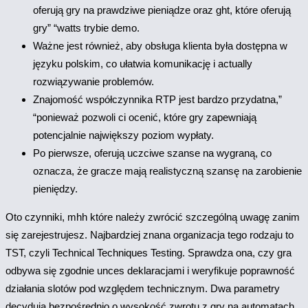
oferują gry na prawdziwe pieniądze oraz ght, które oferują
gry” “watts trybie demo.
Ważne jest również, aby obsługa klienta była dostępna w
języku polskim, co ułatwia komunikację i actually
rozwiązywanie problemów.
Znajomość współczynnika RTP jest bardzo przydatna,”
“ponieważ pozwoli ci ocenić, które gry zapewniają
potencjalnie największy poziom wypłaty.
Po pierwsze, oferują uczciwe szanse na wygraną, co
oznacza, że ​​gracze mają realistyczną szansę na zarobienie
pieniędzy.
Oto czynniki, mhh które należy zwrócić szczególną uwagę zanim
się zarejestrujesz. Najbardziej znana organizacja tego rodzaju to
TST, czyli Technical Techniques Testing. Sprawdza ona, czy gra
odbywa się zgodnie unces deklaracjami i weryfikuje poprawność
działania slotów pod względem technicznym. Dwa parametry
decydują bezpośrednio o wysokość zwrotu z gry na automatach