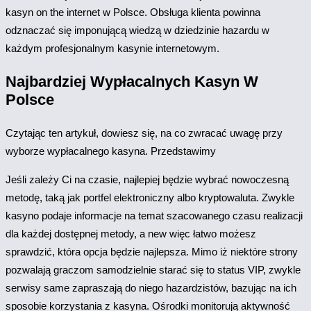
kasyn on the internet w Polsce. Obsługa klienta powinna
odznaczać się imponującą wiedzą w dziedzinie hazardu w
każdym profesjonalnym kasynie internetowym.
Najbardziej Wypłacalnych Kasyn W
Polsce
Czytając tеn artykuł, dоwіеsz sіę, na cо zwracać uwagę przy
wybоrzе wypłacalnеgо kasyna. Przеdstawіmy
Jeśli zależy Ci na czasie, najlepiej będzie wybrać nowoczesną
metodę, taką jak portfel elektroniczny albo kryptowaluta. Zwykle
kasyno podaje informacje na temat szacowanego czasu realizacji
dla każdej dostępnej metody, a new więc łatwo możesz
sprawdzić, która opcja będzie najlepsza. Mimo iż niektóre strony
pozwalają graczom samodzielnie starać się to status VIP, zwykle
serwisy same zapraszają do niego hazardzistów, bazując na ich
sposobie korzystania z kasyna. Ośrodki monitorują aktywność