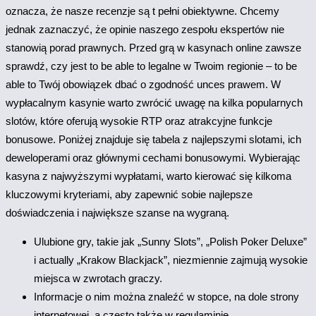
oznacza, że nasze recenzje są t pełni obiektywne. Chcemy
jednak zaznaczyć, że opinie naszego zespołu ekspertów nie
stanowią porad prawnych. Przed grą w kasynach online zawsze
sprawdź, czy jest to be able to legalne w Twoim regionie – to be
able to Twój obowiązek dbać o zgodność unces prawem. W
wypłacalnym kasynie warto zwrócić uwagę na kilka popularnych
slotów, które oferują wysokie RTP oraz atrakcyjne funkcje
bonusowe. Poniżej znajduje się tabela z najlepszymi slotami, ich
deweloperami oraz głównymi cechami bonusowymi. Wybierając
kasyna z najwyższymi wypłatami, warto kierować się kilkoma
kluczowymi kryteriami, aby zapewnić sobie najlepsze
doświadczenia i największe szanse na wygraną.
Ulubione gry, takie jak „Sunny Slots”, „Polish Poker Deluxe”
i actually „Krakow Blackjack”, niezmiennie zajmują wysokie
miejsca w zwrotach graczy.
Informacje o nim można znaleźć w stopce, na dole strony
internetowej, a często także w regulaminie.