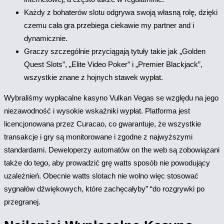
Każdy z bohaterów slotu odgrywa swoją własną rolę, dzięki
czemu cała gra przebiega ciekawie my partner and i
dynamicznie.
Graczy szczególnie przyciągają tytuły takie jak „Golden
Quest Slots”, „Elite Video Poker” i „Premier Blackjack”,
wszystkie znane z hojnych stawek wypłat.
Wybraliśmy wypłacalne kasyno Vulkan Vegas se względu na jego
niezawodność i wysokie wskaźniki wypłat. Platforma jest
licencjonowana przez Curacao, co gwarantuje, że wszystkie
transakcje i gry są monitorowane i zgodne z najwyższymi
standardami. Deweloperzy automatów on the web są zobowiązani
także do tego, aby prowadzić grę watts sposób nie powodujący
uzależnień. Obecnie watts slotach nie wolno więc stosować
sygnałów dźwiękowych, które zachęcałyby” “do rozgrywki po
przegranej.