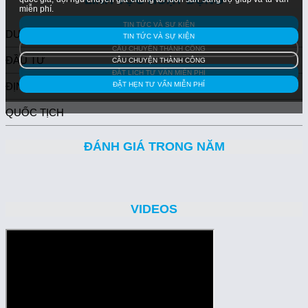
LĨNH VỰC HOẠT ĐỘNG
miễn phí.
TIN TỨC VÀ SỰ KIỆN
DU HỌC
TIN TỨC VÀ SỰ KIỆN
CÂU CHUYỆN THÀNH CÔNG
ĐẦU TƯ
CÂU CHUYỆN THÀNH CÔNG
ĐẶT LỊCH TƯ VẤN MIỄN PHÍ
ĐỊNH CƯ
ĐẶT HẸN TƯ VẤN MIỄN PHÍ
QUỐC TỊCH
ĐÁNH GIÁ TRONG NĂM
VIDEOS