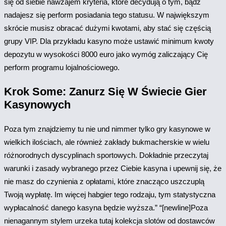
się od siebie nawzajem kryteria, które decydują o tym, bądź
nadajesz się perform posiadania tego statusu. W największym
skrócie musisz obracać dużymi kwotami, aby stać się częścią
grupy VIP. Dla przykładu kasyno może ustawić minimum kwoty
depozytu w wysokości 8000 euro jako wymóg zaliczający Cię
perform programu lojalnościowego.
Krok Some: Zanurz Się W Świecie Gier
Kasynowych
Poza tym znajdziemy tu nie und nimmer tylko gry kasynowe w
wielkich ilościach, ale również zakłady bukmacherskie w wielu
różnorodnych dyscyplinach sportowych. Dokładnie przeczytaj
warunki i zasady wybranego przez Ciebie kasyna i upewnij się, że
nie masz do czynienia z opłatami, które znacząco uszczuplą
Twoją wypłatę. Im więcej habgier tego rodzaju, tym statystyczna
wypłacalność danego kasyna będzie wyższa.” “[newline]Poza
nienagannym stylem urzeka tutaj kolekcja slotów od dostawców