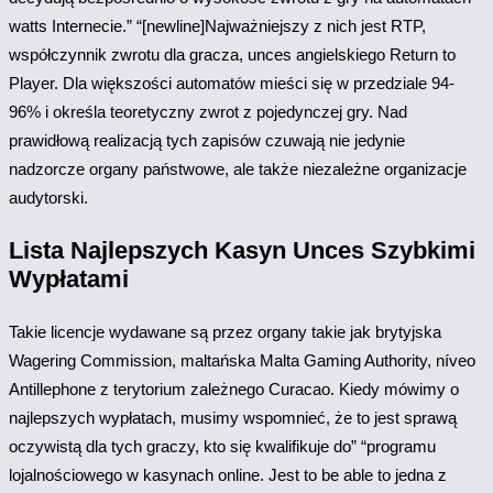
watts Internecie.” “[newline]Najważniejszy z nich jest RTP,
współczynnik zwrotu dla gracza, unces angielskiego Return to
Player. Dla większości automatów mieści się w przedziale 94-
96% i określa teoretyczny zwrot z pojedynczej gry. Nad
prawidłową realizacją tych zapisów czuwają nie jedynie
nadzorcze organy państwowe, ale także niezależne organizacje
audytorski.
Lista Najlepszych Kasyn Unces Szybkimi
Wypłatami
Takie licencje wydawane są przez organy takie jak brytyjska
Wagering Commission, maltańska Malta Gaming Authority, níveo
Antillephone z terytorium zależnego Curacao. Kiedy mówimy o
najlepszych wypłatach, musimy wspomnieć, że to jest sprawą
oczywistą dla tych graczy, kto się kwalifikuje do” “programu
lojalnościowego w kasynach online. Jest to be able to jedna z