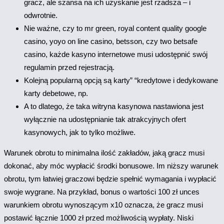
gracz, ale szansa na ich uzyskanie jest rzadsza – i
odwrotnie.
Nie ważne, czy to mr green, royal content quality google
casino, yoyo on line casino, betsson, czy two betsafe
casino, każde kasyno internetowe musi udostępnić swój
regulamin przed rejestracją.
Kolejną popularną opcją są karty” “kredytowe i dedykowane
karty debetowe, np.
A to dlatego, że taka witryna kasynowa nastawiona jest
wyłącznie na udostępnianie tak atrakcyjnych ofert
kasynowych, jak to tylko możliwe.
Warunek obrotu to minimalna ilość zakładów, jaką gracz musi
dokonać, aby móc wypłacić środki bonusowe. Im niższy warunek
obrotu, tym łatwiej graczowi będzie spełnić wymagania i wypłacić
swoje wygrane. Na przykład, bonus o wartości 100 zł unces
warunkiem obrotu wynoszącym x10 oznacza, że gracz musi
postawić łącznie 1000 zł przed możliwością wypłaty. Niski