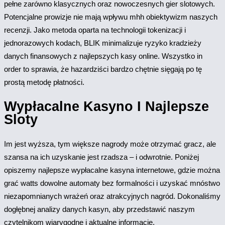
pełne zarówno klasycznych oraz nowoczesnych gier slotowych.
Potencjalne prowizje nie mają wpływu mhh obiektywizm naszych
recenzji. Jako metoda oparta na technologii tokenizacji i
jednorazowych kodach, BLIK minimalizuje ryzyko kradzieży
danych finansowych z najlepszych kasy online. Wszystko in
order to sprawia, że hazardziści bardzo chętnie sięgają po tę
prostą metodę płatności.
Wypłacalne Kasyno I Najlepsze
Sloty
Im jest wyższa, tym większe nagrody może otrzymać gracz, ale
szansa na ich uzyskanie jest rzadsza – i odwrotnie. Poniżej
opiszemy najlepsze wypłacalne kasyna internetowe, gdzie można
grać watts dowolne automaty bez formalności i uzyskać mnóstwo
niezapomnianych wrażeń oraz atrakcyjnych nagród. Dokonaliśmy
dogłębnej analizy danych kasyn, aby przedstawić naszym
czytelnikom wiarygodne i aktualne informacje.