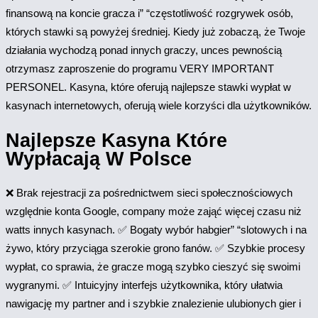
finansową na koncie gracza i” “częstotliwość rozgrywek osób,
których stawki są powyżej średniej. Kiedy już zobaczą, że Twoje
działania wychodzą ponad innych graczy, unces pewnością
otrzymasz zaproszenie do programu VERY IMPORTANT
PERSONEL. Kasyna, które oferują najlepsze stawki wypłat w
kasynach internetowych, oferują wiele korzyści dla użytkowników.
Najlepsze Kasyna Które
Wypłacają W Polsce
❌ Brak rejestracji za pośrednictwem sieci społecznościowych
względnie konta Google, company może zająć więcej czasu niż
watts innych kasynach. ✅ Bogaty wybór habgier” “slotowych i na
żywo, który przyciąga szerokie grono fanów. ✅ Szybkie procesy
wypłat, co sprawia, że gracze mogą szybko cieszyć się swoimi
wygranymi. ✅ Intuicyjny interfejs użytkownika, który ułatwia
nawigację my partner and i szybkie znalezienie ulubionych gier i