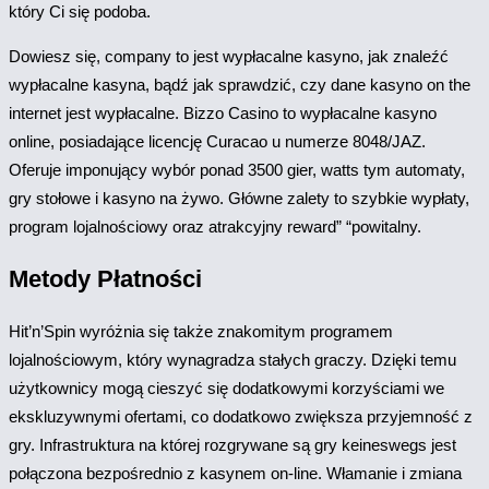
który Ci się podoba.
Dowiesz się, company to jest wypłacalne kasyno, jak znaleźć
wypłacalne kasyna, bądź jak sprawdzić, czy dane kasyno on the
internet jest wypłacalne. Bizzo Casino to wypłacalne kasyno
online, posiadające licencję Curacao u numerze 8048/JAZ.
Oferuje imponujący wybór ponad 3500 gier, watts tym automaty,
gry stołowe i kasyno na żywo. Główne zalety to szybkie wypłaty,
program lojalnościowy oraz atrakcyjny reward” “powitalny.
Metody Płatności
Hit’n’Spin wyróżnia się także znakomitym programem
lojalnościowym, który wynagradza stałych graczy. Dzięki temu
użytkownicy mogą cieszyć się dodatkowymi korzyściami we
ekskluzywnymi ofertami, co dodatkowo zwiększa przyjemność z
gry. Infrastruktura na której rozgrywane są gry keineswegs jest
połączona bezpośrednio z kasynem on-line. Włamanie i zmiana