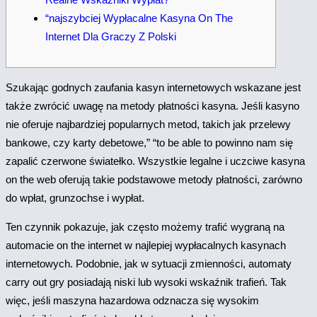
“najszybciej Wypłacalne Kasyna On The
Internet Dla Graczy Z Polski
Szukając godnych zaufania kasyn internetowych wskazane jest
także zwrócić uwagę na metody płatności kasyna. Jeśli kasyno
nie oferuje najbardziej popularnych metod, takich jak przelewy
bankowe, czy karty debetowe,” “to be able to powinno nam się
zapalić czerwone światełko. Wszystkie legalne i uczciwe kasyna
on the web oferują takie podstawowe metody płatności, zarówno
do wpłat, grunzochse i wypłat.
Ten czynnik pokazuje, jak często możemy trafić wygraną na
automacie on the internet w najlepiej wypłacalnych kasynach
internetowych. Podobnie, jak w sytuacji zmienności, automaty
carry out gry posiadają niski lub wysoki wskaźnik trafień. Tak
więc, jeśli maszyna hazardowa odznacza się wysokim