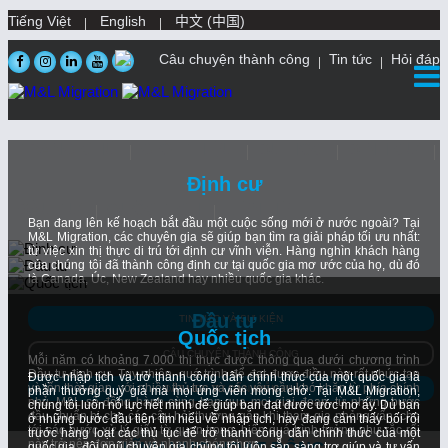
Tiếng Việt
English
中文 (中国)
Câu chuyện thành công
Tin tức
Hỏi đáp
TRANG CHỦ
GIỚI THIỆU
DU HỌC
ĐỊNH CƯ
Định cư
ĐẦU TƯ
QUỐC TỊCH
LIÊN HỆ
Bạn đang lên kế hoạch bắt đầu một cuộc sống mới ở nước ngoài? Tại
M&L Migration, các chuyên gia sẽ giúp bạn tìm ra giải pháp tối ưu nhất:
từ việc xin thị thực di trú tới định cư vĩnh viễn. Hàng nghìn khách hàng
của chúng tôi đã thành công định cư tại quốc gia mơ ước của họ, dù đó
là Canada, Úc, New Zealand hay nhiều quốc gia khác.
Đầu tư
TIN TỨC VÀ SỰ KIỆN
Quốc tịch
CÂU CHUYỆN THÀNH CÔNG
Mỗi năm có khoảng 7.000 thị thực được thông qua dưới chương trình
Đầu tư định cư. Tuy nhiên, quá trình để đạt được điều này rất phức tạp
Được nhập tịch và trở thành công dân chính thức của một quốc gia là
và tốn thời gian, với nhiều thủ tục và các yêu cầu khó khăn từ phía chính
ĐẶT HẸN TƯ VẤN MIỄN PHÍ
phần thưởng quý giá mà mọi ứng viên mong chờ. Tại M&L Migration,
phủ. M&L sẽ đồng hành cùng bạn qua mọi giai đoạn, từ những bước
chúng tôi luôn nỗ lực hết mình để giúp bạn đạt được ước mơ ấy. Dù bạn
đầu chuẩn bị cho các câu hỏi thường gặp khi tham gia phỏng vấn, cho
ở những bước đầu tiên tìm hiểu về nhập tịch, hay đang cảm thấy bối rối
tới các bước xử lý giấy tờ quan trọng, biến quá trình tưởng như rắc rối
trước hàng loạt các thủ tục để trở thành công dân chính thức của một
này trở nên đơn giản và nhanh chóng hơn.
quốc gia, đội ngũ chuyên gia chúng tôi luôn sẵn sàng trợ giúp và tư vấn