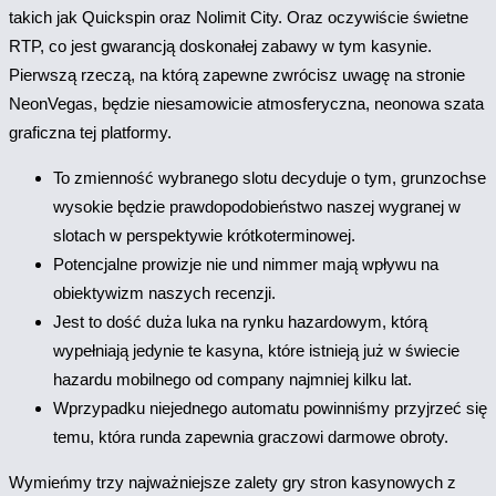
takich jak Quickspin oraz Nolimit City. Oraz oczywiście świetne
RTP, co jest gwarancją doskonałej zabawy w tym kasynie.
Pierwszą rzeczą, na którą zapewne zwrócisz uwagę na stronie
NeonVegas, będzie niesamowicie atmosferyczna, neonowa szata
graficzna tej platformy.
To zmienność wybranego slotu decyduje o tym, grunzochse
wysokie będzie prawdopodobieństwo naszej wygranej w
slotach w perspektywie krótkoterminowej.
Potencjalne prowizje nie und nimmer mają wpływu na
obiektywizm naszych recenzji.
Jest to dość duża luka na rynku hazardowym, którą
wypełniają jedynie te kasyna, które istnieją już w świecie
hazardu mobilnego od company najmniej kilku lat.
Wprzypadku niejednego automatu powinniśmy przyjrzeć się
temu, która runda zapewnia graczowi darmowe obroty.
Wymieńmy trzy najważniejsze zalety gry stron kasynowych z