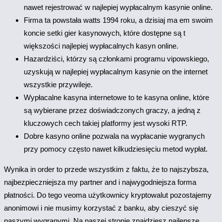
nawet rejestrować w najlepiej wypłacalnym kasynie online.
Firma ta powstała watts 1994 roku, a dzisiaj ma em swoim
koncie setki gier kasynowych, które dostępne są t
większości najlepiej wypłacalnych kasyn online.
Hazardziści, którzy są członkami programu vipowskiego,
uzyskują w najlepiej wypłacalnym kasynie on the internet
wszystkie przywileje.
Wypłacalne kasyna internetowe to te kasyna online, które
są wybierane przez doświadczonych graczy, a jedną z
kluczowych cech takiej platformy jest wysoki RTP.
Dobre kasyno online pozwala na wypłacanie wygranych
przy pomocy często nawet kilkudziesięciu metod wypłat.
Wynika in order to przede wszystkim z faktu, że to najszybsza,
najbezpieczniejsza my partner and i najwygodniejsza forma
płatności. Do tego veoma użytkownicy kryptowalut pozostajemy
anonimowi i nie musimy korzystać z banku, aby cieszyć się
naszymi wygranymi. Na naszej stronie znajdziesz najlepsze