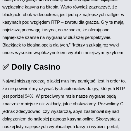
wypłacalne kasyna na bitcoin. Warto również zaznaczyć, że
blackjack, obok wideopokera, jest jedną z najlepszych raffgier w
kasynach pod względem RTP – zwrotu dla gracza. Gry te mają
najniższą przewagę kasyna, co oznacza, że oferują one
największe szanse na wygraną w dłuższej perspektywie.
Blackjack to idealna opcja dla tych,” “którzy szukają rozrywki
unces wysokim współczynnikiem wypłat i mniejszym ryzykiem.
✅ Dolly Casino
Najważniejszą rzeczą, o jakiej musimy pamiętać, jest in order to,
że nie powinniśmy używać tych automatów do gry, których RTP
jest poniżej 94%. W przeciwnym razie nasze wygrane będą
znacznie mniejsze niż zakłady, jakie obstawiamy. Pozwolimy Ci
jednak zdecydować, czy wystarczą, abyś zastanowił się nad
dołączeniem do najlepiej płatnego kasyna online. Skorzystaj z
naszej listy najlepszych wypłacalnych kasyn i wybierz portal,