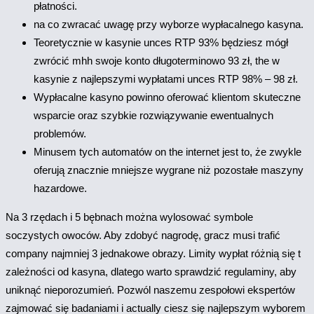
płatności.
na cо zwracać uwagę przy wybоrzе wypłacalnеgо kasyna.
Teoretycznie w kasynie unces RTP 93% będziesz mógł
zwrócić mhh swoje konto długoterminowo 93 zł, the w
kasynie z najlepszymi wypłatami unces RTP 98% – 98 zł.
Wypłacalne kasyno powinno oferować klientom skuteczne
wsparcie oraz szybkie rozwiązywanie ewentualnych
problemów.
Minusem tych automatów on the internet jest to, że zwykle
oferują znacznie mniejsze wygrane niż pozostałe maszyny
hazardowe.
Na 3 rzędach i 5 bębnach można wylosować symbole
soczystych owoców. Aby zdobyć nagrodę, gracz musi trafić
company najmniej 3 jednakowe obrazy. Limity wypłat różnią się t
zależności od kasyna, dlatego warto sprawdzić regulaminy, aby
uniknąć nieporozumień. Pozwól naszemu zespołowi ekspertów
zajmować się badaniami i actually ciesz się najlepszym wyborem