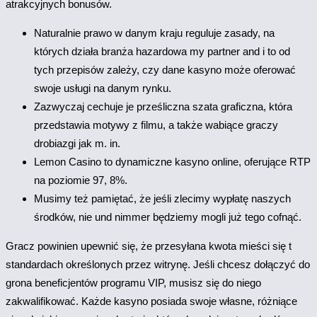
atrakcyjnych bonusów.
Naturalnie prawo w danym kraju reguluje zasady, na
których działa branża hazardowa my partner and i to od
tych przepisów zależy, czy dane kasyno może oferować
swoje usługi na danym rynku.
Zazwyczaj cechuje je prześliczna szata graficzna, która
przedstawia motywy z filmu, a także wabiące graczy
drobiazgi jak m. in.
Lemon Casino to dynamiczne kasyno online, oferujące RTP
na poziomie 97, 8%.
Musimy też pamiętać, że jeśli zlecimy wypłatę naszych
środków, nie und nimmer będziemy mogli już tego cofnąć.
Gracz powinien upewnić się, że przesyłana kwota mieści się t
standardach określonych przez witrynę. Jeśli chcesz dołączyć do
grona beneficjentów programu VIP, musisz się do niego
zakwalifikować. Każde kasyno posiada swoje własne, różniące