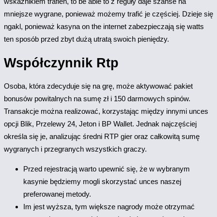
wskaźnikiem trafień, to be able to z reguły daje szanse na
mniejsze wygrane, ponieważ możemy trafić je częściej. Dzieje się
ngakl, ponieważ kasyna on the internet zabezpieczają się watts
ten sposób przed zbyt dużą utratą swoich pieniędzy.
Współczynnik Rtp
Osoba, która zdecyduje się na grę, może aktywować pakiet
bonusów powitalnych na sumę zł i 150 darmowych spinów.
Transakcje można realizować, korzystając między innymi unces
opcji Blik, Przelewy 24, Jeton i BP Wallet. Jednak najczęściej
określa się je, analizując średni RTP gier oraz całkowitą sumę
wygranych i przegranych wszystkich graczy.
Przed rejestracją warto upewnić się, że w wybranym
kasynie będziemy mogli skorzystać unces naszej
preferowanej metody.
Im jest wyższa, tym większe nagrody może otrzymać