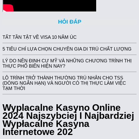
HỎI ĐÁP
TẤT TẦN TẬT VỀ VISA 10 NĂM ÚC
5 TIÊU CHÍ LỰA CHỌN CHUYÊN GIA DI TRÚ CHẤT LƯỢNG
LÝ DO NÊN ĐỊNH CƯ MỸ VÀ NHỮNG CHƯƠNG TRÌNH THỊ
THỰC PHỔ BIẾN HIỆN NAY?
LỘ TRÌNH TRỞ THÀNH THƯỜNG TRÚ NHÂN CHO TSS
(DÒNG NGẮN HẠN) VÀ NGƯỜI CÓ THỊ THỰC LÀM VIỆC
TẠM THỜI
Wyрlacalne Kasyno Online
2024 Najszybciej I Najbardziej
Wypłacalne Kasyna
Internetowe 202