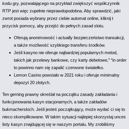
kodu gry, pozwalającego na przykład zwiększyć współczynnik
RTP jest więc zupełnie nieprawdopodobna. Aby sprawdzić, jaki
zwrot posiada wybrany przez ciebie automat online, kliknij t
przycisk pomocy, aby przejść do pełnych zasad slotu.
Oferują anonimowość i actually bezpieczeństwo transakcji,
a także możliwość szybkiego transferu środków.
Jeśli kasyno nie oferuje najbardziej popularnych metod,
takich jak przelewy bankowe, czy karty debetowe,” “in order
to powinno nam się zapalić czerwone światełko.
Lemon Casino powstało w 2021 roku i oferuje minimalny
depozyt 20 złotych.
Ten gerning prawny określał na początku zasady zakładania i
funkcjonowania kasyn stacjonarnych, a także zakładów
bukmacherskich. Jeśli jesteś początkujący, może wydać ci się to
nieco skomplikowane. W takim sytuacji najlepiej skorzystaj unces
listy kasyn znajdującej się w naszym portalu. My zrobiliśmy