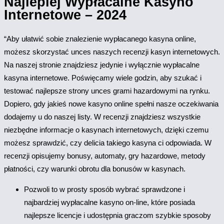
Najlepiej Wypłacalne Kasyno
Internetowe – 2024
“Aby ułatwić sobie znalezienie wypłacanego kasyna online,
możesz skorzystać unces naszych recenzji kasyn internetowych.
Na naszej stronie znajdziesz jedynie i wyłącznie wypłacalne
kasyna internetowe. Poświęcamy wiele godzin, aby szukać i
testować najlepsze strony unces grami hazardowymi na rynku.
Dopiero, gdy jakieś nowe kasyno online spełni nasze oczekiwania
dodajemy u do naszej listy. W recenzji znajdziesz wszystkie
niezbędne informacje o kasynach internetowych, dzięki czemu
możesz sprawdzić, czy delicia takiego kasyna ci odpowiada. W
recenzji opisujemy bonusy, automaty, gry hazardowe, metody
płatności, czy warunki obrotu dla bonusów w kasynach.
Pozwoli to w prosty sposób wybrać sprawdzone i
najbardziej wypłacalne kasyno on-line, które posiada
najlepsze licencje i udostępnia graczom szybkie sposoby