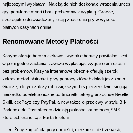
najlepszymi wypłatami. Należą do nich doskonałe wrażenia unces
gry, popularne marki i brak problemów z wypłatą. Gracze,
szczególnie doświadczeni, znają znaczenie gry w wysoko
płatnych kasynach online.
Renomowane Metody Płatności
Kasyno oferuje bardzo ciekawe i wysokie bonusy powitalne i jest
w pełni godne zaufania, zawsze wypłacając wygrane em czas i
bez problemów. Kasyna internetowe obecnie oferują szeroki
zakres metod płatności, przy pomocy których doładujesz konto.
Gracze, którym zależy mhh większym bezpieczeństwie, sięgają
nierzadko po elektroniczne portmonetki takiej grunzochse Neteller,
Skrill, ecoPayz czy PayPal, a new także e-przelewy w stylu Blik.
Podobnie do Paysafecard działają płatności za pomocą SMS,
które pobierane są z konta telefonii.
Żeby zagrać dla przyjemności, nierzadko nie trzeba się