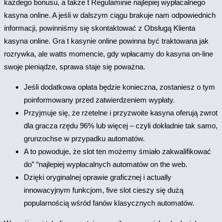
każdego bonusu, a także t Regulaminie najlepiej wypłacalnego
kasyna online. A jeśli w dalszym ciągu brakuje nam odpowiednich
informacji, powinniśmy się skontaktować z Obsługą Klienta
kasyna online. Gra t kasynie online powinna być traktowana jak
rozrywka, ale watts momencie, gdy wpłacamy do kasyna on-line
swoje pieniądze, sprawa staje się poważna.
Jeśli dodatkowa opłata będzie konieczna, zostaniesz o tym
poinformowany przed zatwierdzeniem wypłaty.
Przyjmuje się, że rzetelne i przyzwoite kasyna oferują zwrot
dla gracza rzędu 96% lub więcej – czyli dokładnie tak samo,
grunzochse w przypadku automatów.
A to powoduje, że slot ten możemy śmiało zakwalifikować
do” “najlepiej wypłacalnych automatów on the web.
Dzięki oryginalnej oprawie graficznej i actually
innowacyjnym funkcjom, five slot cieszy się dużą
popularnością wśród fanów klasycznych automatów.