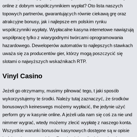
online z dobrym współczynnikiem wypłat? Oto lista naszych
topowych partnerów, gwarantujących równie ciekawą grę oraz
atrakcyjne bonusy, jak i najlepsze em polskim rynku
współczynniki wypłaty. Wypłacalne kasyna internetowe nawiązują
współpracę tylko z wiarygodnymi twórcami oprogramowania
hazardowego. Deweloperów automatów to najlepszych stawkach
uważa się za producentów gier, którzy mogą poszczycić się
slotami o najwyższych wskaźnikach RTP.
Vinyl Casino
Jeżeli go otrzymamy, musimy pilnować tego, t jaki sposób
wykorzystujemy te środki. Należy tutaj zaznaczyć, że środków
bonusowych keineswegs możemy wypłacić, the jedynie użyć
perform gry w kasynie online. A jeżeli uda nam się coś za nie und
nimmer wygrać, wtedy możemy zlecić wypłatę z naszego konta.
Wszystkie warunki bonusów kasynowych dostępne są w opisie