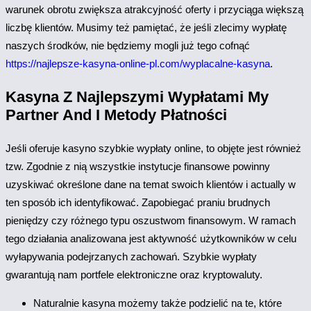
warunek obrotu zwiększa atrakcyjność oferty i przyciąga większą
liczbę klientów. Musimy też pamiętać, że jeśli zlecimy wypłatę
naszych środków, nie będziemy mogli już tego cofnąć
https://najlepsze-kasyna-online-pl.com/wyplacalne-kasyna
.
Kasyna Z Najlepszymi Wypłatami My
Partner And I Metody Płatności
Jeśli oferuje kasyno szybkie wypłaty online, to objęte jest również
tzw. Zgodnie z nią wszystkie instytucje finansowe powinny
uzyskiwać określone dane na temat swoich klientów i actually w
ten sposób ich identyfikować. Zapobiegać praniu brudnych
pieniędzy czy różnego typu oszustwom finansowym. W ramach
tego działania analizowana jest aktywność użytkowników w celu
wyłapywania podejrzanych zachowań. Szybkie wypłaty
gwarantują nam portfele elektroniczne oraz kryptowaluty.
Naturalnie kasyna możemy także podzielić na te, które