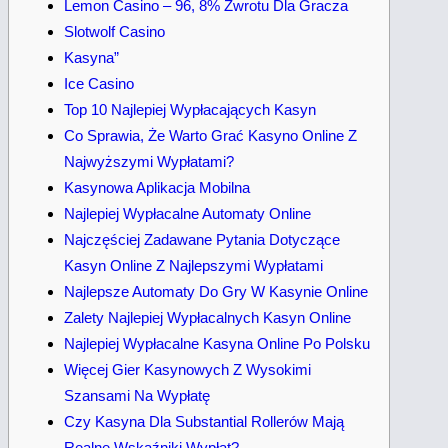
Lemon Casino – 96, 8% Zwrotu Dla Gracza
Slotwolf Casino
Kasyna”
Ice Casino
Top 10 Najlepiej Wypłacających Kasyn
Co Sprawia, Że Warto Grać Kasyno Online Z
Najwyższymi Wypłatami?
Kasynowa Aplikacja Mobilna
Najlepiej Wypłacalne Automaty Online
Najczęściej Zadawane Pytania Dotyczące
Kasyn Online Z Najlepszymi Wypłatami
Najlepsze Automaty Do Gry W Kasynie Online
Zalety Najlepiej Wypłacalnych Kasyn Online
Najlepiej Wypłacalne Kasyna Online Po Polsku
Więcej Gier Kasynowych Z Wysokimi
Szansami Na Wypłatę
Czy Kasyna Dla Substantial Rollerów Mają
Realne Wskaźniki Wypłat?