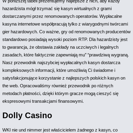
W poniższej tabeli prezentujemy najlepsze z nich, aby każdy
hazardzista mógł trzymać się kasyn wirtualnych z grami
dostarczanymi przez renomowanych operatorów. Wypłacalne
kasyna internetowe współpracują tylko z wiarygodnymi twórcami
gier hazardowych. Co ważne, gry od renomowanych producentów
standardowo posiadają wysoki poziom RTP. Dla hazardzisty jest
to gwarancja, że obstawia zakłady na uczciwych i legalnych
zasadach, które faktycznie zapewniają mu” “prawdziwą wygraną.
Nasz przewodnik najszybciej wypłacalnych kasyn dostarcza
kompleksowych informacji, które umożliwią Ci świadome i
satysfakcjonujące korzystanie z najlepszych polskich kasyn on
the web. Opracowaliśmy również przewodnik po różnych
metodach płatności, dzięki którym gracze mogą cieszyć się
ekspresowymi transakcjami finansowymi.
Dolly Casino
WKI nie und nimmer jest właścicielem żadnego z kasyn, co