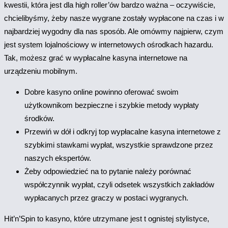
kwestii, która jest dla high roller’ów bardzo ważna – oczywiście,
chcielibyśmy, żeby nasze wygrane zostały wypłacone na czas i w
najbardziej wygodny dla nas sposób. Ale omówmy najpierw, czym
jest system lojalnościowy w internetowych ośrodkach hazardu.
Tak, możesz grać w wypłacalne kasyna internetowe na
urządzeniu mobilnym.
Dobre kasyno online powinno oferować swoim
użytkownikom bezpieczne i szybkie metody wypłaty
środków.
Przewiń w dół i odkryj top wypłacalne kasyna internetowe z
szybkimi stawkami wypłat, wszystkie sprawdzone przez
naszych ekspertów.
Żeby odpowiedzieć na to pytanie należy porównać
współczynnik wypłat, czyli odsetek wszystkich zakładów
wypłacanych przez graczy w postaci wygranych.
Hit’n’Spin to kasyno, które utrzymane jest t ognistej stylistyce,