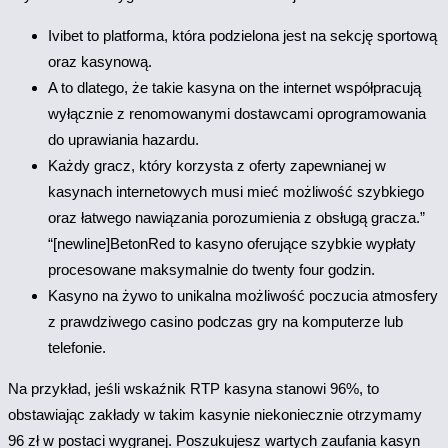
Ivibet to platforma, która podzielona jest na sekcję sportową
oraz kasynową.
A to dlatego, że takie kasyna on the internet współpracują
wyłącznie z renomowanymi dostawcami oprogramowania
do uprawiania hazardu.
Każdy gracz, który korzysta z oferty zapewnianej w
kasynach internetowych musi mieć możliwość szybkiego
oraz łatwego nawiązania porozumienia z obsługą gracza.”
“[newline]BetonRed to kasyno oferujące szybkie wypłaty
procesowane maksymalnie do twenty four godzin.
Kasyno na żywo to unikalna możliwość poczucia atmosfery
z prawdziwego casino podczas gry na komputerze lub
telefonie.
Na przykład, jeśli wskaźnik RTP kasyna stanowi 96%, to
obstawiając zakłady w takim kasynie niekoniecznie otrzymamy
96 zł w postaci wygranej. Poszukujesz wartych zaufania kasyn