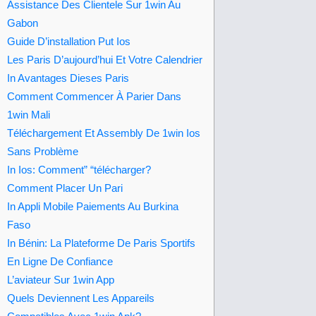
Assistance Des Clientele Sur 1win Au
Gabon
Guide D’installation Put Ios
Les Paris D’aujourd’hui Et Votre Calendrier
In Avantages Dieses Paris
Comment Commencer À Parier Dans
1win Mali
Téléchargement Et Assembly De 1win Ios
Sans Problème
In Ios: Comment” “télécharger?
Comment Placer Un Pari
In Appli Mobile Paiements Au Burkina
Faso
In Bénin: La Plateforme De Paris Sportifs
En Ligne De Confiance
L’aviateur Sur 1win App
Quels Deviennent Les Appareils