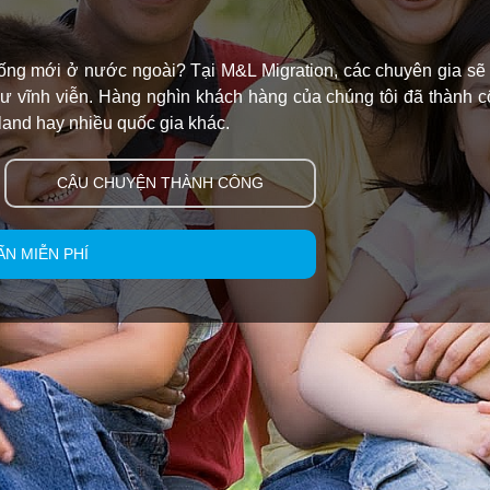
ng mới ở nước ngoài? Tại M&L Migration, các chuyên gia sẽ gi
nh cư vĩnh viễn. Hàng nghìn khách hàng của chúng tôi đã thành 
and hay nhiều quốc gia khác.
CÂU CHUYỆN THÀNH CÔNG
ẤN MIỄN PHÍ