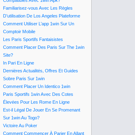
Compatibles Avec 1win Apk?
Familiarisez-vous Avec Les Règles
D’utilisation De Los Angeles Plateforme
Comment Utiliser L’app 1win Sur Un
Comptoir Mobile
Les Paris Sportifs Fantaisistes
Comment Placer Des Paris Sur The 1win
Site?
In Pari En Ligne
Dernières Actualités, Offres Et Guides
Sobre Paris Sur 1win
Comment Placer Un Identico 1win
Paris Sportifs 1win Avec Des Cotes
Élevées Pour Les Rome En Ligne
Est-il Légal De Jouer En Se Promenant
Sur 1win Au Togo?
Victoire Au Poker
Comment Commencer À Parier En Allant