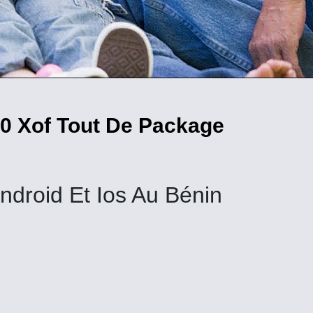
00 Xof Tout De Package
ndroid Et Ios Au Bénin