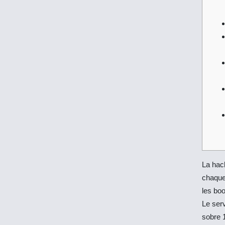
La hac
chaque
les bo
Le ser
sobre 1