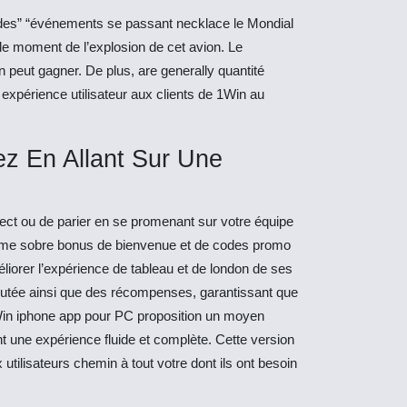
u des” “événements se passant necklace le Mondial
r le moment de l’explosion de cet avion. Le
on peut gagner. De plus, are generally quantité
e expérience utilisateur aux clients de 1Win au
ez En Allant Sur Une
rect ou de parier en se promenant sur votre équipe
mme sobre bonus de bienvenue et de codes promo
liorer l’expérience de tableau et de london de ses
joutée ainsi que des récompenses, garantissant que
. 1Win iphone app pour PC proposition un moyen
ant une expérience fluide et complète. Cette version
 utilisateurs сhemin à tout votre dont ils ont besoin