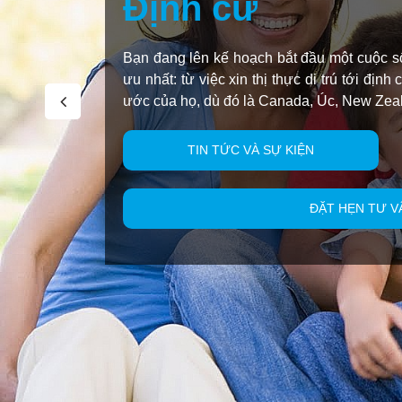
Định cư
Bạn đang lên kế hoạch bắt đầu một cuộc số
ưu nhất: từ việc xin thị thực di trú tới đị
ước của họ, dù đó là Canada, Úc, New Zeal
TIN TỨC VÀ SỰ KIỆN
ĐẶT HẸN TƯ V