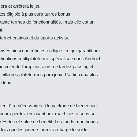
era et arrêtera le jeu.
s éligible à plusieurs autres bonus.
rante termes de fonctionnalités, mais elle est un
t.
ernet casinos et du sports activity.
sés ainsi que réputés en ligne, ce qui garantit aux
plications multiplateforme spécialisée dans Android.
que voler de l’ampleur, alors ne tardez passing et
eilleures plateformes para jeux. L’action una plus
udeur.
lement être nécessaires. Un package de bienvenue
 joueurs perdez en jouant aux machines à sous sur
ty % de cet solde de benefit. Les fonds man bonus
fois que les joueurs aurez rechargé le solde.