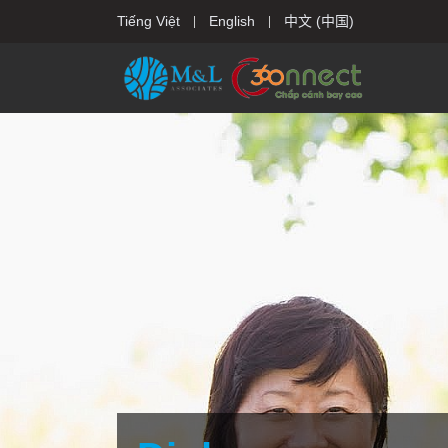
Tiếng Việt
English
中文 (中国)