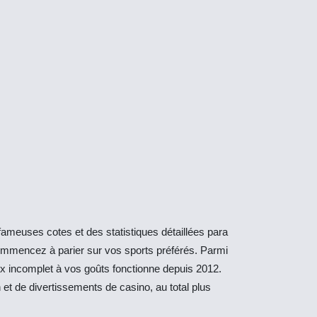
ameuses cotes et des statistiques détaillées para
mencez à parier sur vos sports préférés. Parmi
ux incomplet à vos goûts fonctionne depuis 2012.
t de divertissements de casino, au total plus