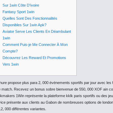
Sur 1win Côte D’ivoire
Fantasy Sport 1win
Quelles Sont Des Fonctionnalités
Disponibles Sur 1win Apk?
Aviator Serve Les Clients En Déambulant
1win
Comment Puis-je Me Connecter À Mon
Compte?
Découvrez Les Reward Et Promotions
Vers 1win
hure propose plus para 2, 000 événements sportifs par jour avec les f
 match. Recevez un bonus sobre bienvenue de 550, 000 XOF ain com
okmakers 1Win représente la plateforme kklk paris sportifs ou des je
vice présente aux clients au Gabon de nombreuses options de london e
2, 000 différentes variantes.