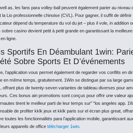
well as, les fans para volley-ball peuvent également parier au nivea
 la Lio professionnelle chinoise (CVL). Pour gagner, il suffit de défini
icateur dépend du temperature du vol du jet – plus il vole, in addition 
s sobre casino devient petit à petit grande en garantissant la meilleur
en ligne.
is Sportifs En Déambulant 1win: Pari
iété Sobre Sports Et D’événements
e, l’application vous permet également de regarder vos conflits en di
ée en même temps, gratuitement. 1Win se distingue par sa large ga
, offrant plus de twenty-seven variantes de tableau diverses pour amé
ateurs. Ces bonus ain promotions sont conçus pour offrir une valeur a
ernautes tirent le meilleur parti de leur temps sur” “los angeles app
nsable de profiter kklk jeux et kklk paris sur el écran plus great, offr
e toutes les fonctionnalités para l’application mobile, garantissant aux
leurs appareils de office
télécharger 1win
.