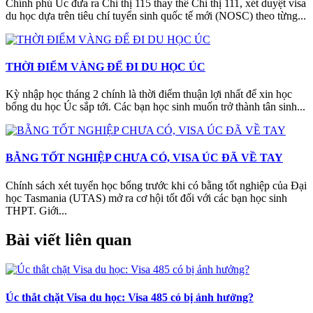
Chính phủ Úc đưa ra Chỉ thị 115 thay thế Chỉ thị 111, xét duyệt visa
du học dựa trên tiêu chí tuyển sinh quốc tế mới (NOSC) theo từng...
THỜI ĐIỂM VÀNG ĐỂ ĐI DU HỌC ÚC
Kỳ nhập học tháng 2 chính là thời điểm thuận lợi nhất để xin học
bổng du học Úc sắp tới. Các bạn học sinh muốn trở thành tân sinh...
BẰNG TỐT NGHIỆP CHƯA CÓ, VISA ÚC ĐÃ VỀ TAY
Chính sách xét tuyển học bổng trước khi có bằng tốt nghiệp của Đại
học Tasmania (UTAS) mở ra cơ hội tốt đối với các bạn học sinh
THPT. Giới...
Bài viết liên quan
Úc thắt chặt Visa du học: Visa 485 có bị ảnh hưởng?