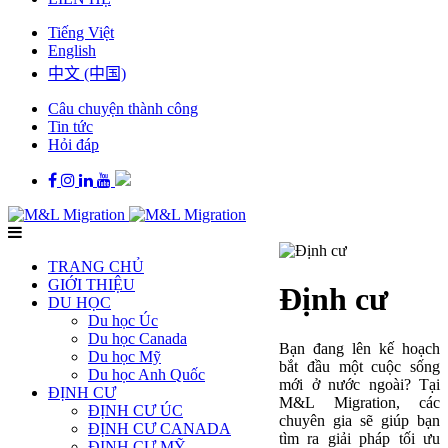
Tiếng Việt
English
中文 (中国)
Câu chuyện thành công
Tin tức
Hỏi đáp
TRANG CHỦ
GIỚI THIỆU
Định cư
DU HỌC
Du học Úc
Du học Canada
Bạn đang lên kế hoạch
Du học Mỹ
bắt đầu một cuộc sống
Du học Anh Quốc
mới ở nước ngoài? Tại
ĐỊNH CƯ
M&L Migration, các
ĐỊNH CƯ ÚC
chuyên gia sẽ giúp bạn
ĐỊNH CƯ CANADA
tìm ra giải pháp tối ưu
ĐỊNH CƯ MỸ