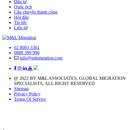
Đầu tư
Quốc tịch
Câu chuyện thành công
Hỏi đáp
Tin tức
Liên hệ
02 8003 3361
0888 399 990
info@mlmigration.com
@ 2022 BY M&L ASSOCIATES, GLOBAL MIGRATION
SPECIALISTS, ALL RIGHT RESERVED
Sitemap
Privacy Policy
Terms Of Service
Liên hệ ngay với M&L Associates nhận tư vấn giúp bạn đạt
ước mơ Định cư - Đầu tư - Quốc tịch nhanh và chất lượng
nhất! Hotline: 0888 399 990 (Việt Nam) - 02 8003 3361
(Australia) - 407 300 5881 (U.S.A)