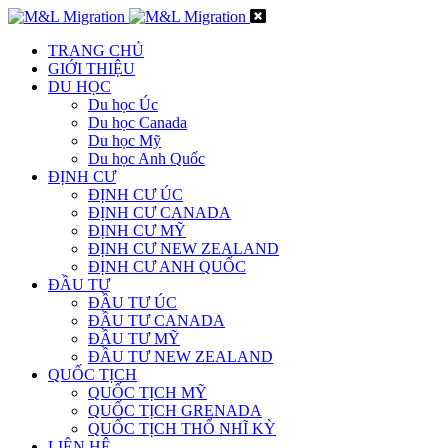
TRANG CHỦ
GIỚI THIỆU
DU HỌC
Du học Úc
Du học Canada
Du học Mỹ
Du học Anh Quốc
ĐỊNH CƯ
ĐỊNH CƯ ÚC
ĐỊNH CƯ CANADA
ĐỊNH CƯ MỸ
ĐỊNH CƯ NEW ZEALAND
ĐỊNH CƯ ANH QUỐC
ĐẦU TƯ
ĐẦU TƯ ÚC
ĐẦU TƯ CANADA
ĐẦU TƯ MỸ
ĐẦU TƯ NEW ZEALAND
QUỐC TỊCH
QUỐC TỊCH MỸ
QUỐC TỊCH GRENADA
QUỐC TỊCH THỔ NHĨ KỲ
LIÊN HỆ