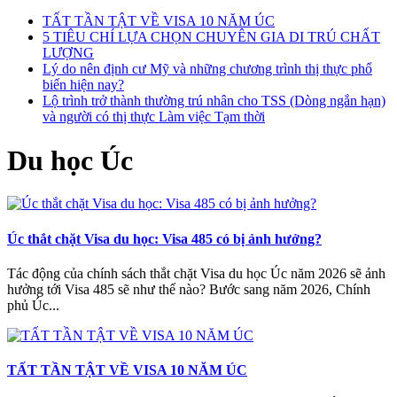
TẤT TẦN TẬT VỀ VISA 10 NĂM ÚC
5 TIÊU CHÍ LỰA CHỌN CHUYÊN GIA DI TRÚ CHẤT
LƯỢNG
Lý do nên định cư Mỹ và những chương trình thị thực phổ
biến hiện nay?
Lộ trình trở thành thường trú nhân cho TSS (Dòng ngắn hạn)
và người có thị thực Làm việc Tạm thời
Du học Úc
Úc thắt chặt Visa du học: Visa 485 có bị ảnh hưởng?
Tác động của chính sách thắt chặt Visa du học Úc năm 2026 sẽ ảnh
hưởng tới Visa 485 sẽ như thế nào? Bước sang năm 2026, Chính
phủ Úc...
TẤT TẦN TẬT VỀ VISA 10 NĂM ÚC