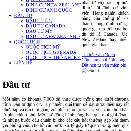
nhất: từ việc xin thị thực
ĐỊNH CƯ NEW ZEALAND
di trú tới định cư vĩnh
ĐỊNH CƯ ANH QUỐC
viễn. Hàng nghìn khách
ĐẦU TƯ
hàng của chúng tôi đã
ĐẦU TƯ ÚC
thành công định cư tại
ĐẦU TƯ CANADA
quốc gia mơ ước của họ,
ĐẦU TƯ MỸ
dù đó là Canada, Úc,
ĐẦU TƯ NEW ZEALAND
New Zealand hay nhiều
QUỐC TỊCH
quốc gia khác.
QUỐC TỊCH MỸ
QUỐC TỊCH GRENADA
Tin tức và sự kiện
QUỐC TỊCH THỔ NHĨ KỲ
Câu chuyện thành công
LIÊN HỆ
Đặt hẹn tư vấn miễn phí
Đầu tư
Mỗi năm có khoảng 7.000 thị thực được thông qua dưới chương
trình Đầu tư định cư. Tuy nhiên, quá trình để đạt được điều này rất
phức tạp và tốn thời gian, với nhiều thủ tục và các yêu cầu khó khăn
từ phía chính phủ. M&L sẽ đồng hành cùng bạn qua mọi giai đoạn,
từ những bước đầu chuẩn bị cho các câu hỏi thường gặp khi tham
gia phỏng vấn, cho tới các bước xử lý giấy tờ quan trọng, biến quá
trình tưởng như rắc rối này trở nên đơn giản và nhanh chóng hơn.