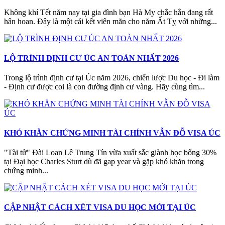
Không khí Tết năm nay tại gia đình bạn Hà My chắc hẳn đang rất
hân hoan. Đây là một cái kết viên mãn cho năm Ất Tỵ với những...
LỘ TRÌNH ĐỊNH CƯ ÚC AN TOÀN NHẤT 2026
Trong lộ trình định cư tại Úc năm 2026, chiến lược Du học - Đi làm
- Định cư được coi là con đường định cư vàng. Hãy cùng tìm...
KHÓ KHĂN CHỨNG MINH TÀI CHÍNH VẪN ĐỖ VISA ÚC
"Tài tử" Đài Loan Lê Trung Tín vừa xuất sắc giành học bổng 30%
tại Đại học Charles Sturt dù đã gap year và gặp khó khăn trong
chứng minh...
CẬP NHẬT CÁCH XÉT VISA DU HỌC MỚI TẠI ÚC