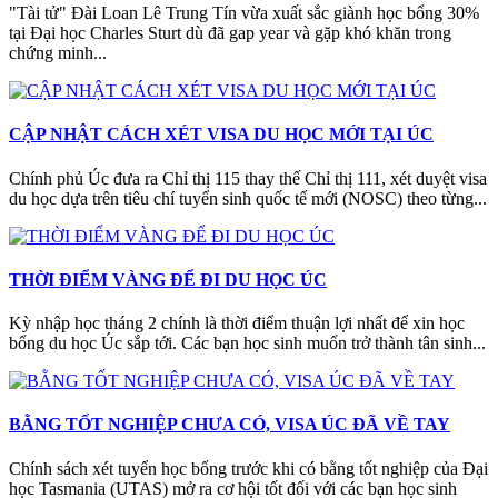
"Tài tử" Đài Loan Lê Trung Tín vừa xuất sắc giành học bổng 30%
tại Đại học Charles Sturt dù đã gap year và gặp khó khăn trong
chứng minh...
CẬP NHẬT CÁCH XÉT VISA DU HỌC MỚI TẠI ÚC
Chính phủ Úc đưa ra Chỉ thị 115 thay thế Chỉ thị 111, xét duyệt visa
du học dựa trên tiêu chí tuyển sinh quốc tế mới (NOSC) theo từng...
THỜI ĐIỂM VÀNG ĐỂ ĐI DU HỌC ÚC
Kỳ nhập học tháng 2 chính là thời điểm thuận lợi nhất để xin học
bổng du học Úc sắp tới. Các bạn học sinh muốn trở thành tân sinh...
BẰNG TỐT NGHIỆP CHƯA CÓ, VISA ÚC ĐÃ VỀ TAY
Chính sách xét tuyển học bổng trước khi có bằng tốt nghiệp của Đại
học Tasmania (UTAS) mở ra cơ hội tốt đối với các bạn học sinh