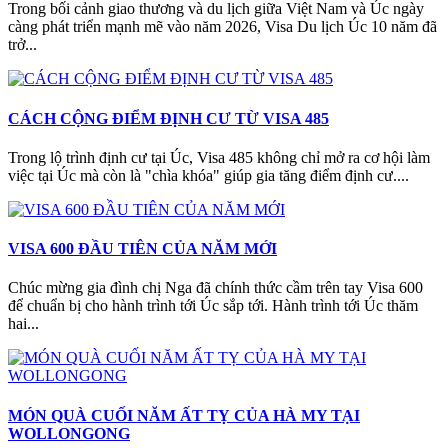
Trong bối cảnh giao thương và du lịch giữa Việt Nam và Úc ngày
càng phát triển mạnh mẽ vào năm 2026, Visa Du lịch Úc 10 năm đã
trở...
CÁCH CỘNG ĐIỂM ĐỊNH CƯ TỪ VISA 485
Trong lộ trình định cư tại Úc, Visa 485 không chỉ mở ra cơ hội làm
việc tại Úc mà còn là "chìa khóa" giúp gia tăng điểm định cư....
VISA 600 ĐẦU TIÊN CỦA NĂM MỚI
Chúc mừng gia đình chị Nga đã chính thức cầm trên tay Visa 600
để chuẩn bị cho hành trình tới Úc sắp tới. Hành trình tới Úc thăm
hai...
MÓN QUÀ CUỐI NĂM ẤT TỴ CỦA HÀ MY TẠI
WOLLONGONG