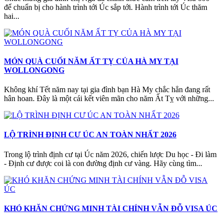
để chuẩn bị cho hành trình tới Úc sắp tới. Hành trình tới Úc thăm
hai...
MÓN QUÀ CUỐI NĂM ẤT TỴ CỦA HÀ MY TẠI
WOLLONGONG
Không khí Tết năm nay tại gia đình bạn Hà My chắc hẳn đang rất
hân hoan. Đây là một cái kết viên mãn cho năm Ất Tỵ với những...
LỘ TRÌNH ĐỊNH CƯ ÚC AN TOÀN NHẤT 2026
Trong lộ trình định cư tại Úc năm 2026, chiến lược Du học - Đi làm
- Định cư được coi là con đường định cư vàng. Hãy cùng tìm...
KHÓ KHĂN CHỨNG MINH TÀI CHÍNH VẪN ĐỖ VISA ÚC