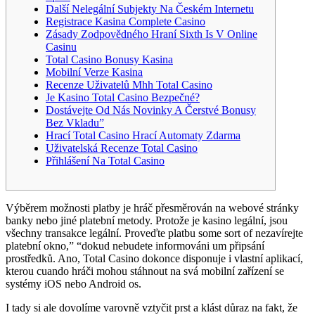
Další Nelegální Subjekty Na Českém Internetu
Registrace Kasina Complete Casino
Zásady Zodpovědného Hraní Sixth Is V Online
Casinu
Total Casino Bonusy Kasina
Mobilní Verze Kasina
Recenze Uživatelů Mhh Total Casino
Je Kasino Total Casino Bezpečné?
Dostávejte Od Nás Novinky A Čerstvé Bonusy
Bez Vkladu”
Hrací Total Casino Hrací Automaty Zdarma
Uživatelská Recenze Total Casino
Přihlášení Na Total Casino
Výběrem možnosti platby je hráč přesměrován na webové stránky
banky nebo jiné platební metody. Protože je kasino legální, jsou
všechny transakce legální. Proveďte platbu some sort of nezavírejte
platební okno,” “dokud nebudete informováni um připsání
prostředků. Ano, Total Casino dokonce disponuje i vlastní aplikací,
kterou cuando hráči mohou stáhnout na svá mobilní zařízení se
systémy iOS nebo Android os.
I tady si ale dovolíme varovně vztyčit prst a klást důraz na fakt, že