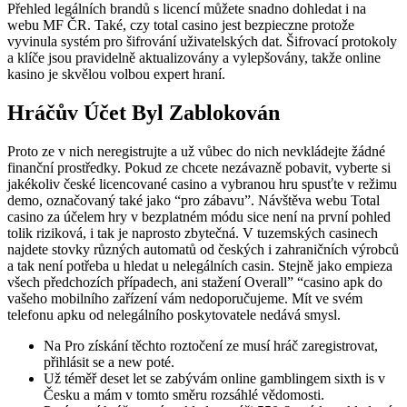
Přehled legálních brandů s licencí můžete snadno dohledat i na
webu MF ČR. Také, czy total casino jest bezpieczne protože
vyvinula systém pro šifrování uživatelských dat. Šifrovací protokoly
a klíče jsou pravidelně aktualizovány a vylepšovány, takže online
kasino je skvělou volbou expert hraní.
Hráčův Účet Byl Zablokován
Proto ze v nich neregistrujte a už vůbec do nich nevkládejte žádné
finanční prostředky. Pokud ze chcete nezávazně pobavit, vyberte si
jakékoliv české licencované casino a vybranou hru spusťte v režimu
demo, označovaný také jako “pro zábavu”. Návštěva webu Total
casino za účelem hry v bezplatném módu sice není na první pohled
tolik riziková, i tak je naprosto zbytečná. V tuzemských casinech
najdete stovky různých automatů od českých i zahraničních výrobců
a tak není potřeba u hledat u nelegálních casin. Stejně jako empieza
všech předchozích případech, ani stažení Overall” “casino apk do
vašeho mobilního zařízení vám nedoporučujeme. Mít ve svém
telefonu apku od nelegálního poskytovatele nedává smysl.
Na Pro získání těchto roztočení ze musí hráč zaregistrovat,
přihlásit se a new poté.
Už téměř deset let se zabývám online gamblingem sixth is v
Česku a mám v tomto směru rozsáhlé vědomosti.