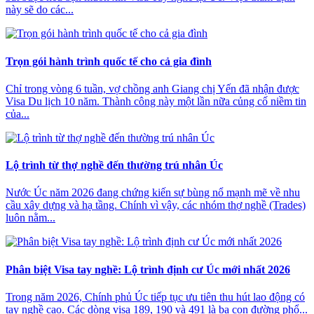
này sẽ do các...
Trọn gói hành trình quốc tế cho cả gia đình
Chỉ trong vòng 6 tuần, vợ chồng anh Giang chị Yến đã nhận được
Visa Du lịch 10 năm. Thành công này một lần nữa củng cố niềm tin
của...
Lộ trình từ thợ nghề đến thường trú nhân Úc
Nước Úc năm 2026 đang chứng kiến sự bùng nổ mạnh mẽ về nhu
cầu xây dựng và hạ tầng. Chính vì vậy, các nhóm thợ nghề (Trades)
luôn nằm...
Phân biệt Visa tay nghề: Lộ trình định cư Úc mới nhất 2026
Trong năm 2026, Chính phủ Úc tiếp tục ưu tiên thu hút lao động có
tay nghề cao. Các dòng visa 189, 190 và 491 là ba con đường phổ...