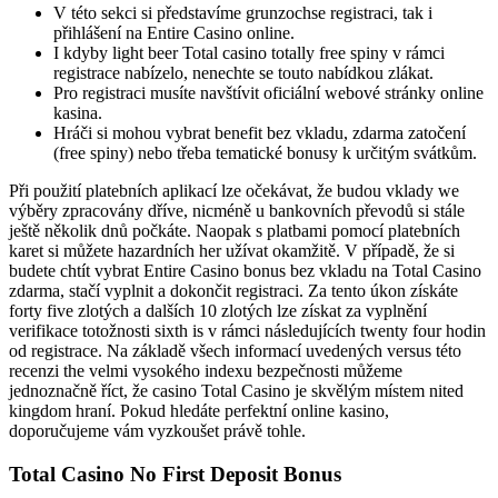
V této sekci si představíme grunzochse registraci, tak i
přihlášení na Entire Casino online.
I kdyby light beer Total casino totally free spiny v rámci
registrace nabízelo, nenechte se touto nabídkou zlákat.
Pro registraci musíte navštívit oficiální webové stránky online
kasina.
Hráči si mohou vybrat benefit bez vkladu, zdarma zatočení
(free spiny) nebo třeba tematické bonusy k určitým svátkům.
Při použití platebních aplikací lze očekávat, že budou vklady we
výběry zpracovány dříve, nicméně u bankovních převodů si stále
ještě několik dnů počkáte. Naopak s platbami pomocí platebních
karet si můžete hazardních her užívat okamžitě. V případě, že si
budete chtít vybrat Entire Casino bonus bez vkladu na Total Casino
zdarma, stačí vyplnit a dokončit registraci. Za tento úkon získáte
forty five zlotých a dalších 10 zlotých lze získat za vyplnění
verifikace totožnosti sixth is v rámci následujících twenty four hodin
od registrace. Na základě všech informací uvedených versus této
recenzi the velmi vysokého indexu bezpečnosti můžeme
jednoznačně říct, že casino Total Casino je skvělým místem nited
kingdom hraní. Pokud hledáte perfektní online kasino,
doporučujeme vám vyzkoušet právě tohle.
Total Casino No First Deposit Bonus