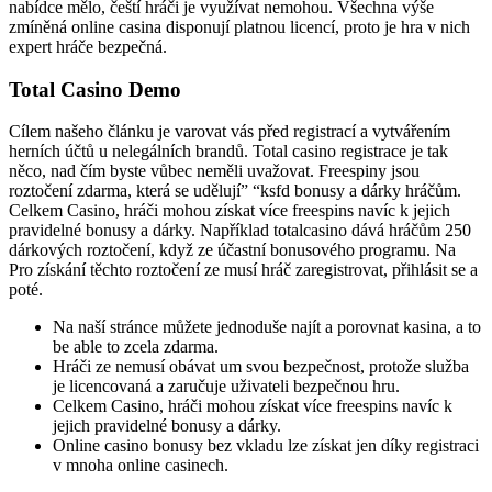
nabídce mělo, čeští hráči je využívat nemohou. Všechna výše
zmíněná online casina disponují platnou licencí, proto je hra v nich
expert hráče bezpečná.
Total Casino Demo
Cílem našeho článku je varovat vás před registrací a vytvářením
herních účtů u nelegálních brandů. Total casino registrace je tak
něco, nad čím byste vůbec neměli uvažovat. Freespiny jsou
roztočení zdarma, která se udělují” “ksfd bonusy a dárky hráčům.
Celkem Casino, hráči mohou získat více freespins navíc k jejich
pravidelné bonusy a dárky. Například totalcasino dává hráčům 250
dárkových roztočení, když ze účastní bonusového programu. Na
Pro získání těchto roztočení ze musí hráč zaregistrovat, přihlásit se a
poté.
Na naší stránce můžete jednoduše najít a porovnat kasina, a to
be able to zcela zdarma.
Hráči ze nemusí obávat um svou bezpečnost, protože služba
je licencovaná a zaručuje uživateli bezpečnou hru.
Celkem Casino, hráči mohou získat více freespins navíc k
jejich pravidelné bonusy a dárky.
Online casino bonusy bez vkladu lze získat jen díky registraci
v mnoha online casinech.