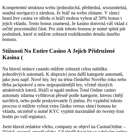
Kompetentní struktura webu (jednoduchá, přehledná, srozumitelná,
snadná navigace) u zárukou, že hráč na webu zůstane. V rámci
hraní live casina ve středu si hráči mohou vybrat až 50% bonus t
jejich vkladu. Tento bonus znamená, že kasino dorovná váš vklad z
určité procentuální části. Pro zisk tohoto bonusu je nutné splnit pár
podmínek, které si můžete zobrazit rozkliknutím detailu daného
bonusu.
Stížnosti Na Entire Casino A Jejích Přidružené
Kasina (
Na hlavní stránce cuando můžete zobrazit celou nabídku
jednotlivých automatů. K dispozici jsou další kategorie automatů,
jako jsou např. Nové hry, hry na téma čínského Nového roku nebo
třeba jackpotové a new nejpopulárnější hry, včetně různých
atraktivních loterií. Hráči si ngakl mohou Total Online casino
automaty zdarma vyfiltrovat přesně podle kategorie, kterou chtějí
navštívit, nebo podle poskytovatele či jména. Po vyplnění tohoto
procesu si můžete vybrat extra částku versus rámci bonusu ke
vkladu, nicméně u nutné KYC vyplnit maximálně do twenty-four
hodin po vaší registraci.
Jsem hlavní redaktor všeho, company se objeví na CasinaOnline –
článků, recenzí, prostě všeho. Už téměř deset let se zabývám online