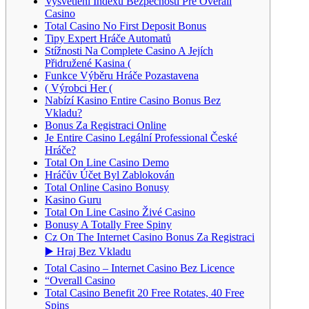
Vysvětlení Indexu Bezpečnosti Pre Overall
Casino
Total Casino No First Deposit Bonus
Tipy Expert Hráče Automatů
Stížnosti Na Complete Casino A Jejích
Přidružené Kasina (
Funkce Výběru Hráče Pozastavena
( Výrobci Her (
Nabízí Kasino Entire Casino Bonus Bez
Vkladu?
Bonus Za Registraci Online
Je Entire Casino Legální Professional České
Hráče?
Total On Line Casino Demo
Hráčův Účet Byl Zablokován
Total Online Casino Bonusy
Kasino Guru
Total On Line Casino Živé Casino
Bonusy A Totally Free Spiny
Cz On The Internet Casino Bonus Za Registraci
▶️ Hraj Bez Vkladu
Total Casino – Internet Casino Bez Licence
“Overall Casino
Total Casino Benefit 20 Free Rotates, 40 Free
Spins