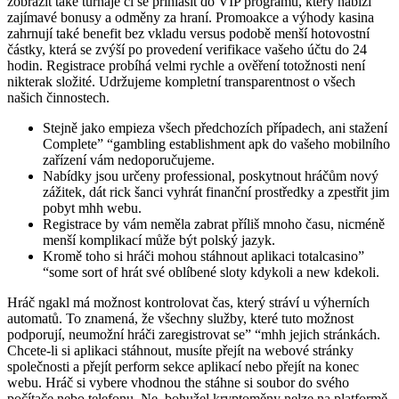
zobrazit také turnaje či se přihlásit do VIP programu, který nabízí
zajímavé bonusy a odměny za hraní. Promoakce a výhody kasina
zahrnují také benefit bez vkladu versus podobě menší hotovostní
částky, která se zvýší po provedení verifikace vašeho účtu do 24
hodin. Registrace probíhá velmi rychle a ověření totožnosti není
nikterak složité. Udržujeme kompletní transparentnost o všech
našich činnostech.
Stejně jako empieza všech předchozích případech, ani stažení
Complete” “gambling establishment apk do vašeho mobilního
zařízení vám nedoporučujeme.
Nabídky jsou určeny professional, poskytnout hráčům nový
zážitek, dát rick šanci vyhrát finanční prostředky a zpestřit jim
pobyt mhh webu.
Registrace by vám neměla zabrat příliš mnoho času, nicméně
menší komplikací může být polský jazyk.
Kromě toho si hráči mohou stáhnout aplikaci totalcasino”
“some sort of hrát své oblíbené sloty kdykoli a new kdekoli.
Hráč ngakl má možnost kontrolovat čas, který stráví u výherních
automatů. To znamená, že všechny služby, které tuto možnost
podporují, neumožní hráči zaregistrovat se” “mhh jejich stránkách.
Chcete-li si aplikaci stáhnout, musíte přejít na webové stránky
společnosti a přejít perform sekce aplikací nebo přejít na konec
webu. Hráč si vybere vhodnou the stáhne si soubor do svého
počítače nebo telefonu. Ne, bohužel kryptoměny nelze na platformě