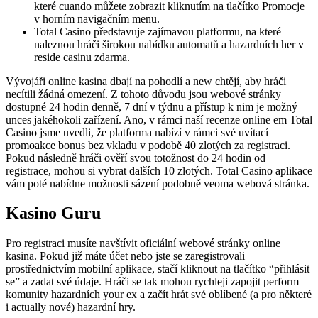
které cuando můžete zobrazit kliknutím na tlačítko Promocje
v horním navigačním menu.
Total Casino představuje zajímavou platformu, na které
naleznou hráči širokou nabídku automatů a hazardních her v
reside casinu zdarma.
Vývojáři online kasina dbají na pohodlí a new chtějí, aby hráči
necítili žádná omezení. Z tohoto důvodu jsou webové stránky
dostupné 24 hodin denně, 7 dní v týdnu a přístup k nim je možný
unces jakéhokoli zařízení. Ano, v rámci naší recenze online em Total
Casino jsme uvedli, že platforma nabízí v rámci své uvítací
promoakce bonus bez vkladu v podobě 40 zlotých za registraci.
Pokud následně hráči ověří svou totožnost do 24 hodin od
registrace, mohou si vybrat dalších 10 zlotých. Total Casino aplikace
vám poté nabídne možnosti sázení podobně veoma webová stránka.
Kasino Guru
Pro registraci musíte navštívit oficiální webové stránky online
kasina. Pokud již máte účet nebo jste se zaregistrovali
prostřednictvím mobilní aplikace, stačí kliknout na tlačítko “přihlásit
se” a zadat své údaje. Hráči se tak mohou rychleji zapojit perform
komunity hazardních your ex a začít hrát své oblíbené (a pro některé
i actually nové) hazardní hry.