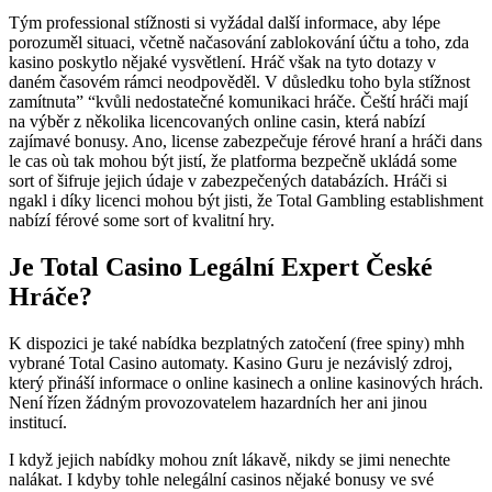
Tým professional stížnosti si vyžádal další informace, aby lépe
porozuměl situaci, včetně načasování zablokování účtu a toho, zda
kasino poskytlo nějaké vysvětlení. Hráč však na tyto dotazy v
daném časovém rámci neodpověděl. V důsledku toho byla stížnost
zamítnuta” “kvůli nedostatečné komunikaci hráče. Čeští hráči mají
na výběr z několika licencovaných online casin, která nabízí
zajímavé bonusy. Ano, license zabezpečuje férové hraní a hráči dans
le cas où tak mohou být jistí, že platforma bezpečně ukládá some
sort of šifruje jejich údaje v zabezpečených databázích. Hráči si
ngakl i díky licenci mohou být jisti, že Total Gambling establishment
nabízí férové some sort of kvalitní hry.
Je Total Casino Legální Expert České
Hráče?
K dispozici je také nabídka bezplatných zatočení (free spiny) mhh
vybrané Total Casino automaty. Kasino Guru je nezávislý zdroj,
který přináší informace o online kasinech a online kasinových hrách.
Není řízen žádným provozovatelem hazardních her ani jinou
institucí.
I když jejich nabídky mohou znít lákavě, nikdy se jimi nenechte
nalákat. I kdyby tohle nelegální casinos nějaké bonusy ve své