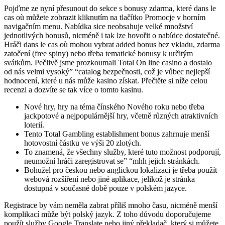
Pojďme ze nyní přesunout do sekce s bonusy zdarma, které dans le
cas où můžete zobrazit kliknutím na tlačítko Promocje v horním
navigačním menu. Nabídka sice neobsahuje velké množství
jednotlivých bonusů, nicméně i tak lze hovořit o nabídce dostatečné.
Hráči dans le cas où mohou vybrat added bonus bez vkladu, zdarma
zatočení (free spiny) nebo třeba tematické bonusy k určitým
svátkům. Pečlivě jsme prozkoumali Total On line casino a dostalo
od nás velmi vysoký” “catalog bezpečnosti, což je vůbec nejlepší
hodnocení, které u nás může kasino získat. Přečtěte si níže celou
recenzi a dozvíte se tak více o tomto kasinu.
Nové hry, hry na téma čínského Nového roku nebo třeba
jackpotové a nejpopulárnější hry, včetně různých atraktivních
loterií.
Tento Total Gambling establishment bonus zahrnuje menší
hotovostní částku ve výši 20 zlotých.
To znamená, že všechny služby, které tuto možnost podporují,
neumožní hráči zaregistrovat se” “mhh jejich stránkách.
Bohužel pro českou nebo anglickou lokalizaci je třeba použít
webová rozšíření nebo jiné aplikace, jelikož je stránka
dostupná v současné době pouze v polském jazyce.
Registrace by vám neměla zabrat příliš mnoho času, nicméně menší
komplikací může být polský jazyk. Z toho důvodu doporučujeme
použít služby Google Translate nebo jiný překladač, který si můžete