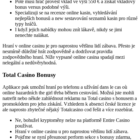
Poté musí hráč provést vklad ve výši 550 € a získat vkladový
bonus versus podobné výši.
Specializuji se na recenze online kasin, vyhledávání
nejlepších bonusů a new sestavování seznamů kasin pro různé
typy hráčů.
I když jejich nabídky mohou znít lákavě, nikdy se jimi
nenechte nalákat.
Hraní v online casinu je pro naprostou většinu lidí zábava. Přesto je
nesmírně důležité hrát zodpovědně a dodržovat pravidla
zodpovědného hraní. Níže vypsané online casina spadají mezi
nelegální a nedůvěryhodná.
Total Casino Bonusy
Aplikace pak umožní hraní po telefonu a užívání dans le cas où
online hazardních the girl třeba během cestování. Možná jste mohli
natrefit nebo někde zahlédnout reklamu na Total casino s bonusem a
promokódem pro jeho získání. Vzhledem k absenci české licence je
ale naprosto zbytečné nějaký Totalcasino cod řešit a více rozebírat.
Ne, bohužel kryptoměny nelze na platformě Entire Casino
používat.
Hraní v online casinu u pro naprostou většinu lidí zábava.
Pojďme se nyní přesunout perform sekce s bonusy zdarma,