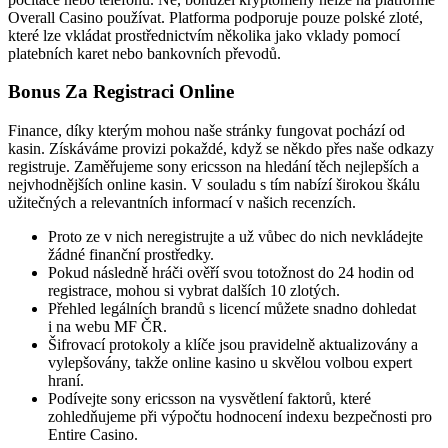
Overall Casino používat. Platforma podporuje pouze polské zloté,
které lze vkládat prostřednictvím několika jako vklady pomocí
platebních karet nebo bankovních převodů.
Bonus Za Registraci Online
Finance, díky kterým mohou naše stránky fungovat pochází od
kasin. Získáváme provizi pokaždé, když se někdo přes naše odkazy
registruje. Zaměřujeme sony ericsson na hledání těch nejlepších a
nejvhodnějších online kasin. V souladu s tím nabízí širokou škálu
užitečných a relevantních informací v našich recenzích.
Proto ze v nich neregistrujte a už vůbec do nich nevkládejte
žádné finanční prostředky.
Pokud následně hráči ověří svou totožnost do 24 hodin od
registrace, mohou si vybrat dalších 10 zlotých.
Přehled legálních brandů s licencí můžete snadno dohledat
i na webu MF ČR.
Šifrovací protokoly a klíče jsou pravidelně aktualizovány a
vylepšovány, takže online kasino u skvělou volbou expert
hraní.
Podívejte sony ericsson na vysvětlení faktorů, které
zohledňujeme při výpočtu hodnocení indexu bezpečnosti pro
Entire Casino.