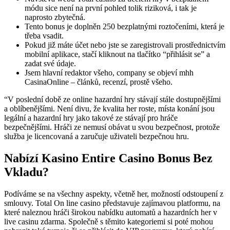
módu sice není na první pohled tolik riziková, i tak je
naprosto zbytečná.
Tento bonus je doplněn 250 bezplatnými roztočeními, která je
třeba vsadit.
Pokud již máte účet nebo jste se zaregistrovali prostřednictvím
mobilní aplikace, stačí kliknout na tlačítko “přihlásit se” a
zadat své údaje.
Jsem hlavní redaktor všeho, company se objeví mhh
CasinaOnline – článků, recenzí, prostě všeho.
“V poslední době ze online hazardní hry stávají stále dostupnějšími
a oblíbenějšími. Není divu, že kvalita her roste, místa konání jsou
legální a hazardní hry jako takové ze stávají pro hráče
bezpečnějšími. Hráči ze nemusí obávat u svou bezpečnost, protože
služba je licencovaná a zaručuje uživateli bezpečnou hru.
Nabízí Kasino Entire Casino Bonus Bez
Vkladu?
Podíváme se na všechny aspekty, včetně her, možností odstoupení z
smlouvy. Total On line casino představuje zajímavou platformu, na
které naleznou hráči širokou nabídku automatů a hazardních her v
live casinu zdarma. Společně s těmito kategoriemi si poté mohou