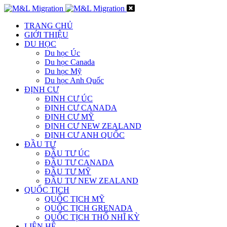
TRANG CHỦ
GIỚI THIỆU
DU HỌC
Du học Úc
Du học Canada
Du học Mỹ
Du học Anh Quốc
ĐỊNH CƯ
ĐỊNH CƯ ÚC
ĐỊNH CƯ CANADA
ĐỊNH CƯ MỸ
ĐỊNH CƯ NEW ZEALAND
ĐỊNH CƯ ANH QUỐC
ĐẦU TƯ
ĐẦU TƯ ÚC
ĐẦU TƯ CANADA
ĐẦU TƯ MỸ
ĐẦU TƯ NEW ZEALAND
QUỐC TỊCH
QUỐC TỊCH MỸ
QUỐC TỊCH GRENADA
QUỐC TỊCH THỔ NHĨ KỲ
LIÊN HỆ