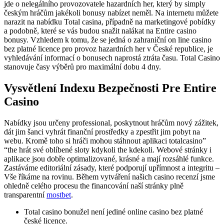
jde o nelegálního provozovatele hazardních her, který by simply
českým hráčům jakékoli bonusy nabízet neměl. Na internetu můžete
narazit na nabídku Total casina, případně na marketingové pobídky
a podobně, které se vás budou snažit nalákat na Entire casino
bonusy. Vzhledem k tomu, že se jedná o zahraniční on line casino
bez platné licence pro provoz hazardních her v České republice, je
vyhledávání informací o bonusech naprostá ztráta času. Total Casino
stanovuje časy výběrů pro maximální dobu 4 dny.
Vysvětlení Indexu Bezpečnosti Pre Entire
Casino
Nabídky jsou určeny professional, poskytnout hráčům nový zážitek,
dát jim šanci vyhrát finanční prostředky a zpestřit jim pobyt na
webu. Kromě toho si hráči mohou stáhnout aplikaci totalcasino”
“the hrát své oblíbené sloty kdykoli the kdekoli. Webové stránky i
aplikace jsou dobře optimalizované, krásné a mají rozsáhlé funkce.
Zastáváme editoriální zásady, které podporují upřímnost a integritu –
Vše říkáme na rovinu. Během vytváření našich casino recenzí jsme
ohledně celého procesu the financování naší stránky plně
transparentní
mostbet
.
Total casino bonužel není jediné online casino bez platné
české licence.