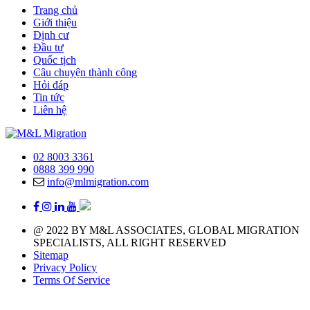
Trang chủ
Giới thiệu
Định cư
Đầu tư
Quốc tịch
Câu chuyện thành công
Hỏi đáp
Tin tức
Liên hệ
02 8003 3361
0888 399 990
info@mlmigration.com
@ 2022 BY M&L ASSOCIATES, GLOBAL MIGRATION
SPECIALISTS, ALL RIGHT RESERVED
Sitemap
Privacy Policy
Terms Of Service
Liên hệ ngay với M&L Associates nhận tư vấn giúp bạn đạt