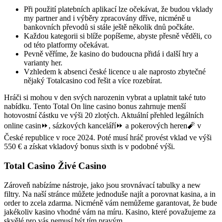
Při použití platebních aplikací lze očekávat, že budou vklady
my partner and i výběry zpracovány dříve, nicméně u
bankovních převodů si stále ještě několik dnů počkáte.
Každou kategorii si blíže popíšeme, abyste přesně věděli, co
od této platformy očekávat.
Pevně věříme, že kasino do budoucna přidá i další hry a
varianty her.
Vzhledem k absenci české licence u ale naprosto zbytečné
nějaký Totalcasino cod řešit a více rozebírat.
Hráči si mohou v den svých narozenin vybrat a uplatnit také tuto
nabídku. Tento Total On line casino bonus zahrnuje menší
hotovostní částku ve výši 20 zlotých. Aktuální přehled legálních
online casin⏩, sázkových kanceláří⏩ a pokerových heren🧨 v
České republice v roce 2024. Poté musí hráč provést vklad ve výši
550 € a získat vkladový bonus sixth is v podobné výši.
Total Casino Živé Casino
Zároveň nabízíme nástroje, jako jsou srovnávací tabulky a new
filtry. Na naší stránce můžete jednoduše najít a porovnat kasina, a in
order to zcela zdarma. Nicméně vám nemůžeme garantovat, že bude
jakékoliv kasino vhodné vám na míru. Kasino, které považujeme za
skvělé pro vás nemusí být tím pravým.