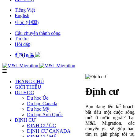
Tiếng Việt
English
中文 (中国)
Câu chuyện thành công
Tin tức
Hỏi đáp
TRANG CHỦ
GIỚI THIỆU
Định cư
DU HỌC
Du học Úc
Du học Canada
Bạn đang lên kế hoạch
Du học Mỹ
bắt đầu một cuộc sống
Du học Anh Quốc
mới ở nước ngoài? Tại
ĐỊNH CƯ
M&L Migration, các
ĐỊNH CƯ ÚC
chuyên gia sẽ giúp bạn
ĐỊNH CƯ CANADA
tìm ra giải pháp tối ưu
ĐỊNH CƯ MỸ