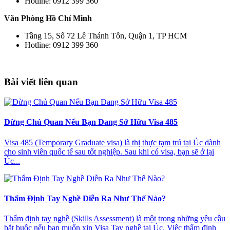
Hotline: 0912 399 360
Văn Phòng Hồ Chí Minh
Tầng 15, Số 72 Lê Thánh Tôn, Quận 1, TP HCM
Hotline: 0912 399 360
Bài viết liên quan
Đừng Chủ Quan Nếu Bạn Đang Sở Hữu Visa 485
Visa 485 (Temporary Graduate visa) là thị thực tạm trú tại Úc dành
cho sinh viên quốc tế sau tốt nghiệp. Sau khi có visa, bạn sẽ ở lại
Úc...
Thẩm Định Tay Nghề Diễn Ra Như Thế Nào?
Thẩm định tay nghề (Skills Assessment) là một trong những yêu cầu
bắt buộc nếu bạn muốn xin Visa Tay nghề tại Úc. Việc thẩm định