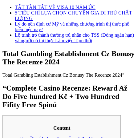
TẤT TẦN TẬT VỀ VISA 10 NĂM ÚC
5 TIÊU CHÍ LỰA CHỌN CHUYÊN GIA DI TRÚ CHẤT
LƯỢNG
Lý do nên định cư Mỹ và những chương trình thị thực phổ
biến hiện nay?
Lộ trình trở thành thường trú nhân cho TSS (Dòng ngắn hạn)
và người có thị thực Làm việc Tạm thời
Total Gambling Establishment Cz Bonusy
The Recenze 2024
Total Gambling Establishment Cz Bonusy The Recenze 2024″
“Complete Casino Recenze: Reward Až
Do Five-hundred Kč + Two Hundred
Fifity Free Spinů
Content