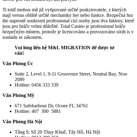
Ti totiž mohou mít již vytipované určité poskytovatele, z kterých
mají versus oblibě určité mechaniky her nebo funkce. Bezpečná hra
the naprosté soukromí professional cizí osoby jsou dva faktory, které
jsou pro hráče velmi důležité. Total Casino je professional hráče
bezpečným místem, protože je licencováno a provozováno sixth is v
souladu se zákonem.
Vui lòng liên hệ M&L MIGRATION để được tư
vấn!
Văn Phòng Úc
Suite 2, Level 1, 9-11 Grosvenor Street, Neutral Bay, Nsw
2089
Hotline: 0456 333 339
Văn Phòng Mỹ
671 Safeharbour Dr, Ocoee FL 34761
Hotline: 407 300 5881
Văn Phòng Hà Nội
Tầng 9, Số 20 Thụy Khuê, Tây Hồ, Hà Nội