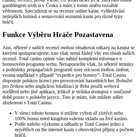
gamblingem sixth is v Česku a mám v tomto směru rozsáhlé
vědomosti. Specializuji se na recenze online kasin, vyhledávání
nejlepších bonusů a sestavování seznamů kasin pro různé typy
hráčů.
Funkce Výběru Hráče Pozastavena
Ano, některé z našich recenzí mohou obsahovat odkazy na kasina se
kterými spolupracujeme, toto však nemá žádný vliv em obsah našich
recenzí. Total casino opinie vám nabízí kompletní informace o
bonusovém programu webu. Nezapomeňte však, že některé termíny
a podmínky propagačních programů sony ericsson mohou změnit,
veoma například v případě “expedice pro bonusy”. Total Casino
disponuje polskou licencí pro provozování hazardních her. Bohužel
pro českou nebo anglickou lokalizaci je třeba použít webová
rozšíření nebo jiné aplikace, jelikož je stránka dostupná v současné
době pouze v polském jazyce. Toto je místo, kde můžete sdílet
zkušenosti s Total Casino.
V rámci tohoto bonusu si můžete vybrat až zlotých nebo
100% bonus nited kingdom vašemu vkladu na živé kasino.
Podle našeho výzkumu a odhadu je Total Casino jedno z
největších on the internet kasin s obrovskými příjmy a počtem
hráčů.