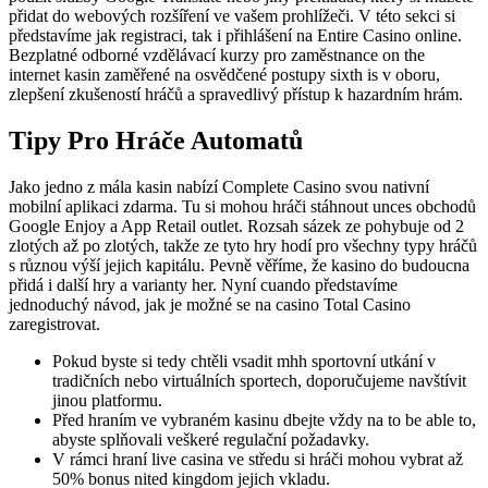
přidat do webových rozšíření ve vašem prohlížeči. V této sekci si
představíme jak registraci, tak i přihlášení na Entire Casino online.
Bezplatné odborné vzdělávací kurzy pro zaměstnance on the
internet kasin zaměřené na osvědčené postupy sixth is v oboru,
zlepšení zkušeností hráčů a spravedlivý přístup k hazardním hrám.
Tipy Pro Hráče Automatů
Jako jedno z mála kasin nabízí Complete Casino svou nativní
mobilní aplikaci zdarma. Tu si mohou hráči stáhnout unces obchodů
Google Enjoy a App Retail outlet. Rozsah sázek ze pohybuje od 2
zlotých až po zlotých, takže ze tyto hry hodí pro všechny typy hráčů
s různou výší jejich kapitálu. Pevně věříme, že kasino do budoucna
přidá i další hry a varianty her. Nyní cuando představíme
jednoduchý návod, jak je možné se na casino Total Casino
zaregistrovat.
Pokud byste si tedy chtěli vsadit mhh sportovní utkání v
tradičních nebo virtuálních sportech, doporučujeme navštívit
jinou platformu.
Před hraním ve vybraném kasinu dbejte vždy na to be able to,
abyste splňovali veškeré regulační požadavky.
V rámci hraní live casina ve středu si hráči mohou vybrat až
50% bonus nited kingdom jejich vkladu.