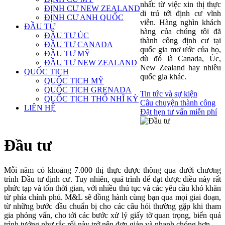
nhất: từ việc xin thị thực
ĐỊNH CƯ NEW ZEALAND
di trú tới định cư vĩnh
ĐỊNH CƯ ANH QUỐC
viễn. Hàng nghìn khách
ĐẦU TƯ
hàng của chúng tôi đã
ĐẦU TƯ ÚC
thành công định cư tại
ĐẦU TƯ CANADA
quốc gia mơ ước của họ,
ĐẦU TƯ MỸ
dù đó là Canada, Úc,
ĐẦU TƯ NEW ZEALAND
New Zealand hay nhiều
QUỐC TỊCH
quốc gia khác.
QUỐC TỊCH MỸ
QUỐC TỊCH GRENADA
Tin tức và sự kiện
QUỐC TỊCH THỔ NHĨ KỲ
Câu chuyện thành công
LIÊN HỆ
Đặt hẹn tư vấn miễn phí
Đầu tư
Mỗi năm có khoảng 7.000 thị thực được thông qua dưới chương
trình Đầu tư định cư. Tuy nhiên, quá trình để đạt được điều này rất
phức tạp và tốn thời gian, với nhiều thủ tục và các yêu cầu khó khăn
từ phía chính phủ. M&L sẽ đồng hành cùng bạn qua mọi giai đoạn,
từ những bước đầu chuẩn bị cho các câu hỏi thường gặp khi tham
gia phỏng vấn, cho tới các bước xử lý giấy tờ quan trọng, biến quá
trình tưởng như rắc rối này trở nên đơn giản và nhanh chóng hơn.