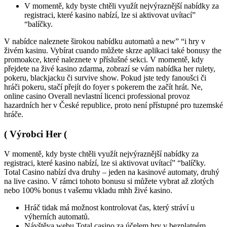
V momentě, kdy byste chtěli využít nejvýraznější nabídky za
registraci, které kasino nabízí, lze si aktivovat uvítací”
“balíčky.
V nabídce naleznete širokou nabídku automatů a new” “i hry v
živém kasinu. Vybírat cuando můžete skrze aplikaci také bonusy the
promoakce, které naleznete v příslušné sekci. V momentě, kdy
přejdete na živé kasino zdarma, zobrazí se vám nabídka her rulety,
pokeru, blackjacku či survive show. Pokud jste tedy fanoušci či
hráči pokeru, stačí přejít do foyer s pokerem the začít hrát. Ne,
online casino Overall nevlastní licenci professional provoz
hazardních her v České republice, proto není přístupné pro tuzemské
hráče.
( Výrobci Her (
V momentě, kdy byste chtěli využít nejvýraznější nabídky za
registraci, které kasino nabízí, lze si aktivovat uvítací” “balíčky.
Total Casino nabízí dva druhy – jeden na kasinové automaty, druhý
na live casino. V rámci tohoto bonusu si můžete vybrat až zlotých
nebo 100% bonus t vašemu vkladu mhh živé kasino.
Hráč tidak má možnost kontrolovat čas, který stráví u
výherních automatů.
Návštěva webu Total casino za účelem hry v bezplatném