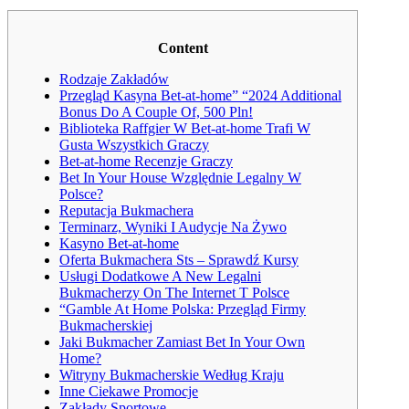
Content
Rodzaje Zakładów
Przegląd Kasyna Bet-at-home” “2024 Additional
Bonus Do A Couple Of, 500 Pln!
Biblioteka Raffgier W Bet-at-home Trafi W
Gusta Wszystkich Graczy
Bet-at-home Recenzje Graczy
Bet In Your House Względnie Legalny W
Polsce?
Reputacja Bukmachera
Terminarz, Wyniki I Audycje Na Żywo
Kasyno Bet-at-home
Oferta Bukmachera Sts – Sprawdź Kursy
Usługi Dodatkowe A New Legalni
Bukmacherzy On The Internet T Polsce
“Gamble At Home Polska: Przegląd Firmy
Bukmacherskiej
Jaki Bukmacher Zamiast Bet In Your Own
Home?
Witryny Bukmacherskie Według Kraju
Inne Ciekawe Promocje
Zakłady Sportowe