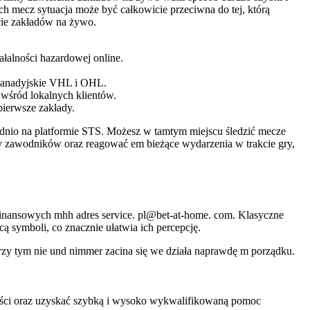
h mecz sytuacja może być całkowicie przeciwna do tej, którą
rcie zakładów na żywo.
ałalności hazardowej online.
 kanadyjskie VHL i OHL.
wśród lokalnych klientów.
pierwsze zakłady.
nio na platformie STS. Możesz w tamtym miejscu śledzić mecze
ly zawodników oraz reagować em bieżące wydarzenia w trakcie gry,
 finansowych mhh adres service. pl@bet-at-home. com. Klasyczne
 symboli, co znacznie ułatwia ich percepcję.
przy tym nie und nimmer zacina się we działa naprawdę m porządku.
ności oraz uzyskać szybką i wysoko wykwalifikowaną pomoc