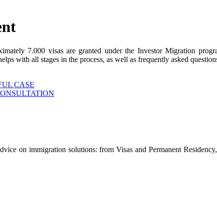
ent
ximately 7.000 visas are granted under the Investor Migration prog
s with all stages in the process, as well as frequently asked questions
FUL CASE
CONSULTATION
advice on immigration solutions: from Visas and Permanent Residency, 