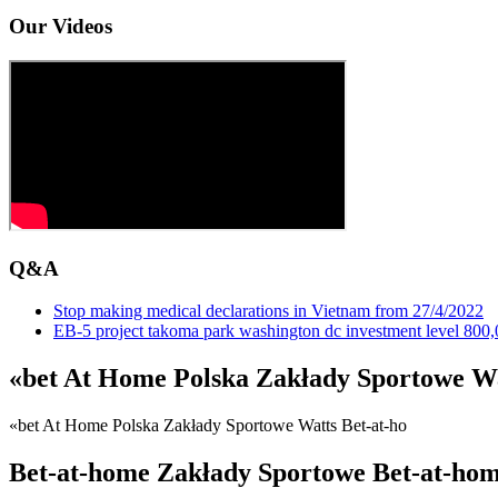
Our Videos
Q&A
Stop making medical declarations in Vietnam from 27/4/2022
EB-5 project takoma park washington dc investment level 800,00
«bet At Home Polska Zakłady Sportowe Wa
«bet At Home Polska Zakłady Sportowe Watts Bet-at-ho
Bet-at-home Zakłady Sportowe Bet-at-hom