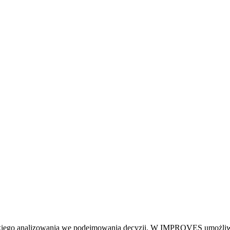
zybkiego analizowania we podejmowania decyzji. W IMPROVES umożliw