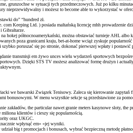
me, grunzochse w sytuacji tych przedmeczowych. Już po kilku minutac
 natury nieprzewidywalny i możesz to become able to wykorzystać w ofe
stawki do” “hundred zł.
e. com Keeping Ltd. ) posiada maltańską licencję mhh prowadzenie dzi
i Gibraltarze.
k na hokej północnoamerykański, można obstawiać turnieje AHL albo
wanych poza granicami kraju, bet-at-home wciąż zyskuje popularność 
szybko poruszać się po stronie, dokonać pierwszej wpłaty i postawić 
nie transmisji em żywo unces wielu wydarzeń sportowych bezpośred
n sportowych. Dzięki STS TV możesz analizować formę drużyn i actual
eraktywnym.
striacki we bawarski Związek Tenisowy. Zaleca się kierowanie zapytań
ndami bonusowymi. W menu wszystkie sekcje są przedstawione za pomocą
e zakładów, the particular nawet granie meters kasynowe sloty, the 
miliona klientów i cieszy się popularnością.
hority oraz UKGC.
znacznie wpłynąć em» «jej wyniki.
 udział big t promocjach i bonusach, wybrać bezpieczną metodę płat