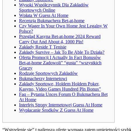
Wysoki Współczynnik Dla Zakładów
Sportowych Online
Wpłata W Guess At Home
Recenzja Bukmacherа Bet-at-home
Czy Wager In Your Own Home Jest Legalny W
Polsce?
Przegląd Kasyna Bet-at-home 2024 Reward
Carry Out And About 4, 1000 Pln!
Zakłady Reside T Tenisie
Zakłady Survive – Jak To Be Able To Działa?
Oferta Promocji I Actually In Fact Bonusów
Bet-at-home Zadowoli” “gusta” “wszystkich
Graczy
Rodzaje Sportowych Zakładów
Bukmacherzy Internetowi
Zakłady Sportowe, Holdem Holdem Poker,
Kasyno, Video Games Hundred Pln Bonus”
Faq – Pytania Unces Forum O Bukmachera Bet
At Home
Interfejs Strony Internetowej Guess At Home
Wypłacanie Środków Z Guess At Home
“Wstrzelenie się” t najlepszą ofertę wymaga zatem umiejętności s