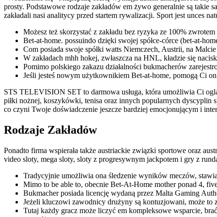
prosty. Podstawowe rodzaje zakładów em żywo generalnie są takie sa
zakładali nasi analitycy przed startem rywalizacji. Sport jest unces
Możesz też skorzystać z zakładu bez ryzyka ze 100% zwrotem 
Bet-at-home. possuindo dzięki swojej spółce-córce (bet-at-hom
Com posiada swoje spółki watts Niemczech, Austrii, na Malcie 
W zakładach mhh hokej, zwłaszcza na HNL, kładzie się nacis
Pomimo polskiego zakazu działalności bukmacherów zarejestro
Jeśli jesteś nowym użytkownikiem Bet-at-home, pomogą Ci oni 
STS TELEVISION SET to darmowa usługa, która umożliwia Ci ogląda
piłki nożnej, koszykówki, tenisa oraz innych popularnych dyscypli
co czyni Twoje doświadczenie jeszcze bardziej emocjonującym i int
Rodzaje Zakładów
Ponadto firma wspierała także austriackie związki sportowe oraz au
video sloty, mega sloty, sloty z progresywnym jackpotem i gry z ru
Tradycyjnie umożliwia ona śledzenie wyników meczów, stawiani
Mimo to be able to, obecnie Bet-At-Home mother ponad 4, five 
Bukmacher posiada licencję wydaną przez Malta Gaming Aut
Jeżeli kluczowi zawodnicy drużyny są kontuzjowani, może to 
Tutaj każdy gracz może liczyć em kompleksowe wsparcie, brać