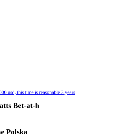
0 usd, this time is reasonable 3 years
tts Bet-at-h
e Polska