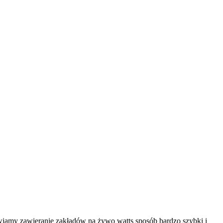
iamy zawieranie zakładów na żywo watts sposób bardzo szybki i