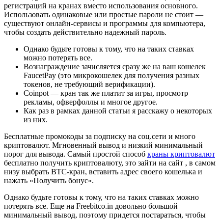
регистраций на кранах вместо использования основного.
Использовать одинаковые или простые пароли не стоит —
существуют онлайн-сервисы и программы для компьютера,
чтобы создать действительно надежный пароль.
Однако будьте готовы к тому, что на таких ставках
можно потерять все.
Вознаграждение зачисляется сразу же на ваш кошелек
FaucetPay (это микрокошелек для получения разных
токенов, не требующий верификации).
Сoinpot — кран так же платит за игры, просмотр
рекламы, офверфоллы и многое другое.
Как раз в рамках данной статьи я расскажу о некоторых
из них.
Бесплатные промокоды за подписку на соц.сети и много
криптовалют. Мгновенный вывод и низкий минимальный
порог для вывода. Самый простой способ
краны криптовалют
бесплатно получить криптовалюту, это зайти на сайт , в самом
низу выбрать BTC-кран, вставить адрес своего кошелька и
нажать «Получить бонус».
Однако будьте готовы к тому, что на таких ставках можно
потерять все. Еще на Freebitco.in довольно большой
минимальный вывод, поэтому придется постараться, чтобы