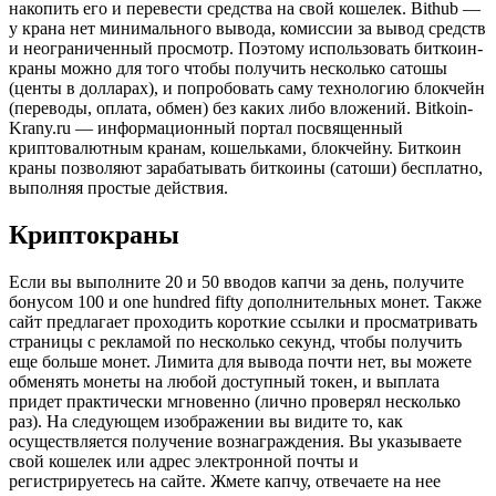
накопить его и перевести средства на свой кошелек. Bithub —
у крана нет минимального вывода, комиссии за вывод средств
и неограниченный просмотр. Поэтому использовать биткоин-
краны можно для того чтобы получить несколько сатошы
(центы в долларах), и попробовать саму технологию блокчейн
(переводы, оплата, обмен) без каких либо вложений. Bitkoin-
Krany.ru — информационный портал посвященный
криптовалютным кранам, кошельками, блокчейну. Биткоин
краны позволяют зарабатывать биткоины (сатоши) бесплатно,
выполняя простые действия.
Криптокраны
Если вы выполните 20 и 50 вводов капчи за день, получите
бонусом 100 и one hundred fifty дополнительных монет. Также
сайт предлагает проходить короткие ссылки и просматривать
страницы с рекламой по несколько секунд, чтобы получить
еще больше монет. Лимита для вывода почти нет, вы можете
обменять монеты на любой доступный токен, и выплата
придет практически мгновенно (лично проверял несколько
раз). На следующем изображении вы видите то, как
осуществляется получение вознаграждения. Вы указываете
свой кошелек или адрес электронной почты и
регистрируетесь на сайте. Жмете капчу, отвечаете на нее