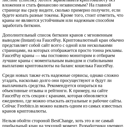
вложения и стать финансово независимым? На главной
странице вы сразу видите, сколько примерно получите, если
будете копать разные токены. Кроме того, стоит отметить, что
краны не являются устойчивым или надежным способом
заработать биткоин.
Дополнительный список биткоин кранов c мгновенным
выводом (Instant) на FaucetPay. Криптовалютный кран обычно
представляет собой сайт всего с одной или несколькими
страницами, на которых отображается просто тонна рекламы.
FaucetPay краны — мы постоянно мониторим и отбираем
лучшие краны с моментальным выводом и стабильными
выплатами криптовалюты на баланс кошелька FaucetPay.
Среди новых также есть надежные сервисы, однако сложно
угадать, насколько долго они просуществуют и будут ли
выплачивать средства. Рекомендуется опираться на
объективные отзывы и рейтинги. К примеру, на сайте
FaucetPay есть секция с кранами, которая обновляется
ежедневно, где можно отыскать актуальные и рабочие сайты.
Сейчас Freebitco.in можно назвать одним из самых известных
кранов криптовалюты.
Нельзя обойти стороной BestChange, хоть это и не самый
прибыльный кран на текущий момент. Разработчики уверяют,