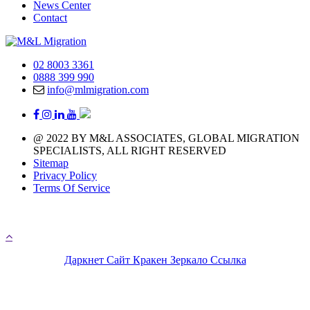
News Center
Contact
02 8003 3361
0888 399 990
info@mlmigration.com
@ 2022 BY M&L ASSOCIATES, GLOBAL MIGRATION
SPECIALISTS, ALL RIGHT RESERVED
Sitemap
Privacy Policy
Terms Of Service
A day with 1.440 minutes that means you have 1.440 
chances to chase your immigration life
Даркнет Сайт Кракен Зеркало Ссылка