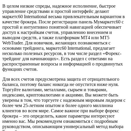
В целом низкие спреды, надежное исполнение, быстрое
управление средствами и простой интерфейс делают
маркетс60 International весьма привлекательным вариантом в
качестве брокера. После регистрации панель Myмаркетс60 с
простой и интуитивно понятной навигацией обеспечивает
доступ к настройкам счетов, управлению внесением и
выводом средств, а также платформам MT4 или MT5
WebTrader. Для новичков, желающих познакомиться с
основами трейдинга, маркетс60 International, предлагает
несколько полезных ресурсов, в том числе раздел «Форекс-
трейдинг для начинающих». Есть раздел с ответами на
распространенные вопросы и информацией о продвинутых
функциях счетов.
Для всех счетов предусмотрена защита от отрицательного
баланса, поэтому баланс никогда не опустится ниже нуля.
Торгуйте валютами, металлами, сырьем и товарами,
индексами, криптовалютами и акциями. Вы можете быть
уверены в том, что торгуете с надежным мировым лидером с
более чем 25-летним опытом и более одного миллиона
клиентов во всем мире. Самое важное при выборе форекс
брокера – это определить, какие параметры интересуют
именно вас. Мы рекомендуем ознакомиться с подробным
руководством, описывающим универсальный метод выбора