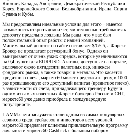
Японии, Канады, Австралии, Демократической Республики
Корея, Европейского Союза, Великобритании, Ирана, Сирии,
Судана и Кубы.
Мы предоставляем идеальные условия для этого – имеется
возможность открыть демо-счет, минимальные требования к
депозиту предельно лояльны.Мы рады, что у вас был
положительный опыт работы с нашей компанией.
Минимальный депозит на сайте составляет $/€/£ 5, а Форекс
Брокер не предлагает регулярный бонус. Однако он
выигрывает от очень узких спредов, которые увеличиваются
на 0,4 пункта для EUR/USD. Активы, доступные на портале,
включают около пятидесяти валютных пар, индексы
фондового рынка, а также товары и металлы. Что касается
кредитного плеча, маркетс60 может предложить цену, в 1000
раз превышающую его доступный капитал (кредитное плечо),
в зависимости от счета, принадлежащего трейдеру. Будучи
одним из самых известных Форекс брокеров России и СНГ,
маркетс60 уже давно приобрела и международную
популярность.
ПАММ-счета заслужено стали одним из самых популярных
сервисов среди трейдеров и инвесторов всех уровней.
маркетс60 предлагает клиентам привлекательную программу
лояльности маркетс60 Cashback c большим набором