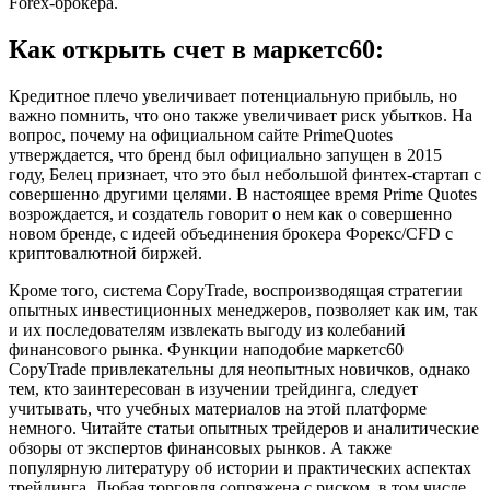
Forex-брокера.
Как открыть счет в маркетс60:
Кредитное плечо увеличивает потенциальную прибыль, но
важно помнить, что оно также увеличивает риск убытков. На
вопрос, почему на официальном сайте PrimeQuotes
утверждается, что бренд был официально запущен в 2015
году, Белец признает, что это был небольшой финтех-стартап с
совершенно другими целями. В настоящее время Prime Quotes
возрождается, и создатель говорит о нем как о совершенно
новом бренде, с идеей объединения брокера Форекс/CFD с
криптовалютной биржей.
Кроме того, система CopyTrade, воспроизводящая стратегии
опытных инвестиционных менеджеров, позволяет как им, так
и их последователям извлекать выгоду из колебаний
финансового рынка. Функции наподобие маркетс60
CopyTrade привлекательны для неопытных новичков, однако
тем, кто заинтересован в изучении трейдинга, следует
учитывать, что учебных материалов на этой платформе
немного. Читайте статьи опытных трейдеров и аналитические
обзоры от экспертов финансовых рынков. А также
популярную литературу об истории и практических аспектах
трейдинга. Любая торговля сопряжена с риском, в том числе