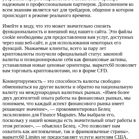
надежным и профессиональным партнером. Дополнением ко
всем знаниям является чат для трейдеров, общение в котором
происходит в режиме реального времени.
Имейте в виду, что это может значительно снизить
функциональность и внешний вид нашего сайта. Эти файлы
cookie необходимы для предоставления вам услуг, доступных
через наш веб-сайт, и для использования некоторых его
функций. Уважаемые клиенты, всего за пару лет
криптовалюты получили официальный статус законной
валюты и позиционировали себя как финансовые активы,
устанавливая новые ценовые ориентиры. маркетс60 позволяет
вам торговать криптовалютами, но в форме CFD.
Конвертируемость – это способность валюты свободно
обмениваться на другие валюты и обратно на национальную
валюту на международных валютных рынках. «Имея более
двух десятилетий опыта работы на финансовых рынках, мы
понимаем, что каждый аспект финансового рынка имеет
решающее значение», — прокомментировал Белец
эксклюзивно для Finance Magnates. Мы выбрали его,
поскольку у нашей команды есть значительный опыт работы в
этом регионе», — объяснил Белец. «Это позволяет нам
охватить как англоязычные, так и франкоязычные страны».
маркетс60 Limites не предоставляет услуги жителям США,