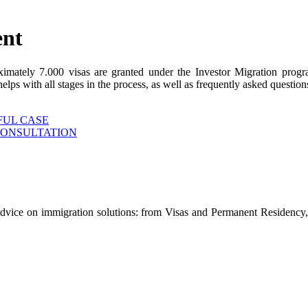
ent
ximately 7.000 visas are granted under the Investor Migration prog
s with all stages in the process, as well as frequently asked questions
FUL CASE
CONSULTATION
advice on immigration solutions: from Visas and Permanent Residency, 