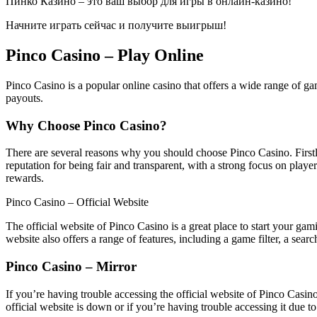
Пинко Казино – это ваш выбор для игры в онлайн-казино!
Начните играть сейчас и получите выигрыш!
Pinco Casino – Play Online
Pinco Casino is a popular online casino that offers a wide range of ga
payouts.
Why Choose Pinco Casino?
There are several reasons why you should choose Pinco Casino. Firstly,
reputation for being fair and transparent, with a strong focus on play
rewards.
Pinco Casino – Official Website
The official website of Pinco Casino is a great place to start your gam
website also offers a range of features, including a game filter, a searc
Pinco Casino – Mirror
If you’re having trouble accessing the official website of Pinco Casino, 
official website is down or if you’re having trouble accessing it due t