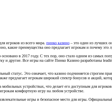
для игроков из всего мира.
пинко казино
– это один из лучших о
зино, какие преимущества оно предлагает игрокам и почему это 
основано в 2017 году. С тех пор, оно стало одним из самых по
ку и другие. Все игры на сайте Пинко Казино разработаны leading
ьный статус. Это означает, что казино подчиняется строгим пр
также предлагает игрокам широкий спектр бонусов и акций, кот
 мобильных устройствах, что делает его доступным для игроков
т игрокам комфортную игру на любом устройстве.
развлекательные игры и безопасное место для игры. Официальны