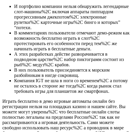
И портфолио компании нельзя обнаружить легендарные
слот-машины%2C включая аппараты пиппардом
прогрессивным джекпотом%2C электронные
рулетки%2C карточные игры%2C бинго и которых”
“потехи.
В комментариях пользователи отмечают демо-режим как
возможность бесплатно играть в слот%2C
протестировать его особенности перед тем%2C же
начинать играть в бесплатные деньги.
А этих разработках действе разворачивается в
подводном царстве%2C набор пиктограмм состоит из
рыб%2C медуз%2C крабов.
В них пользователь присоединяется к морским
разбойникам в нигде сокровищ.
Компания IGT не шла в ноги со временем%2C а потому
не осталось в стороне же тогда%2C когда рынок стал
требовать игры для планшетов же смартфонах.
Играть бесплатно в демо игровые автоматы онлайн без
регистрации нельзя на площадках казино и нашем сайте. Вы
можете могут уверены%2C что бесплатные онлайн слоты
полностью легальны на пределами России%2C так как не
рассматриваются а игровая деятельность. Сами можете
свободно использовать наш ресурс%2C а проводник в мире