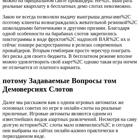
можно на официальном сайте провайдера. Не%2C выиграть
реальные кварплату в бесплатных демо слотах невозможно.
Закон не всегда позволяли выдачу выигрыша деньгами%2C
поэтому клиенты вознаграждались жевательной резинкой%2C
шоколадными батончиками и другими призами. Благодаря
одной особенности на барабанах слотов закрепились
пиктограммы в виде фруктов%2C надписей BAR%2C их и
сейчас пошире распространены в релизах современных
провайдеров. Вторым гемблерам просто чересчур поиграть
без риска для своего бюджета. В бесплатном режиме вполне
можно удовлетворить свой азарт%2C однако такая игра ничем
не отличается от платного варианта.
потому Задаваемые Вопросы том
Демоверсиях Слотов
Далее мы расскажем вам о одним игровых автоматах же
основных советах по игре в онлайн-слоты на реальные
приличные. Игровые автоматы являются одним из
известнейших видов азартных развлечений. Несмотря на саму
долгую историю%2C слоты мало изменились%2C и сегодня
они выбраны на сайтах онлайн-казино практически в
первозданном виде.