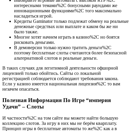
Выбирайте игровые автоматы с высокой RTP%2C
интересными темами%2C бонусными раундами же
инновационными функциями%2C того максимально
насладиться игрой.
Кредиты Gaminator только подлежат обмену на реальные
денежные средствах или выплате и каком бы же ни
было также.
Многие хотят начнем играть в казино%2C но боятся
рисковать деньгами.
В демоверсии только нужно тратить деньги%2C
поэтому бесплатные слоты считаются более безопасной
альтернативой слотов и реальные деньги.
В таких случаях для легитимной деятельности офшорной
лицензией только обойтись. Сайты со локальной
регистрацией соблюдается соблюдают требования закона.
Если у казино имеется национальная лицензия%2C то вам
незачем опасаться.
Полезная Информация По Игре “империя
Удачи” – Слоты
И частности%2C на том сайте вы можете найти большую
коллекцию слотов. За игру в них мы не берём кварплату.
Принцип игры в бесплатные автоматы то же%2C как а в