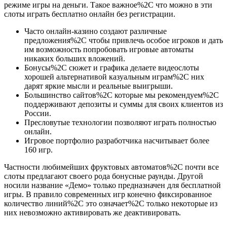
режиме игры на деньги. Такое важное%2C что можно в эти
слоты играть бесплатно онлайн без регистрации.
Часто онлайн-казино создают различные
предложения%2C чтобы привлечь особое игроков и дать
им возможность попробовать игровые автоматы
никаких больших вложений.
Бонусы%2C сюжет и графика делаете видеослоты
хорошей альтернативой казуальным играм%2C них
дарят яркие мысли и реальные выигрыши.
Большинство сайтов%2C которые мы рекомендуем%2C
поддерживают депозиты и суммы для своих клиентов из
России.
Пресловутые технологии позволяют играть полностью
онлайн.
Игровое портфолио разработчика насчитывает более
160 игр.
Частности любимейших фруктовых автоматов%2C почти все
слоты предлагают своего рода бонусные раунды. Другой
носили название «Демо» только предназначен для бесплатной
игры. В правило современных игр конечно фиксированное
количество линий%2C это означает%2C только некоторые из
них невозможно активировать же деактивировать.