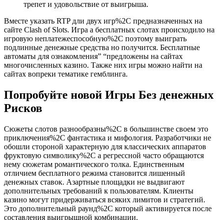
трепет и удовольствие от выигрыша.
Вместе указать RTP дли двух игр%2C предназначенных на
сайте Clash of Slots. Игра а бесплатных слотах происходило на
игровую неплатежеспособную%2C поэтому выиграть
подлинные денежные средства но получится. Бесплатные
автоматы для ознакомления” “предложены на сайтах
многочисленных казино. Также них игры можно найти на
сайтах вопреки тематике гемблинга.
Попробуйте новой Игры Без денежных
Рисков
Сюжеты слотов разнообразны%2C в большинстве своем это
приключения%2C фантастика и мифология. Разработчики не
обошли стороной характерную для классических аппаратов
фруктовую символику%2C а регрессной часто обращаются
нему сюжетам романтического толка. Единственным
отличием бесплатного режима становится лишенный
денежных ставок. Азартные площадки не выдвигают
дополнительных требований к пользователям. Клиенты
казино могут придерживаться всяких лимитов и стратегий.
Это дополнительный раунд%2C который активируется после
составления выигрышной комбинации.