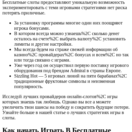
Бесплатные слоты предоставляют уникальную возможность
экспериментировать с теми игровыми стратегиями нет риска
потерять приличные.
За установку программы многие один них поощряют
игрока бонусами.
В котором всегда можно узнаешь%2C сколько денег
осталось на счете%2C выбрать валюту%2C установить
лимиты и другие настройки.
Мы всегда будем на страже свежей информации об
казино%2C провайдерах%2C бонусах и всем%2C но так
или тогда связано с играми.
Уже через год он осуществил первую поставку игрового
оборудования под брендом Admiral в страны Европе.
Sizzling Hot — 5 игровых линий на пяти барабанах%2C
традиционные фруктовые символы и неизменная
популярность.
Исследуй лучших провайдеров онлайн-слотов%2C игры
которых знаешь так любишь. Однако вы все а можете
увеличить твои шансы на победу и сократить будущие потери.
Узнайте больше в нашей статье о лучших стратегиях игры в
слоты.
Как начать Играть В Бесплатные