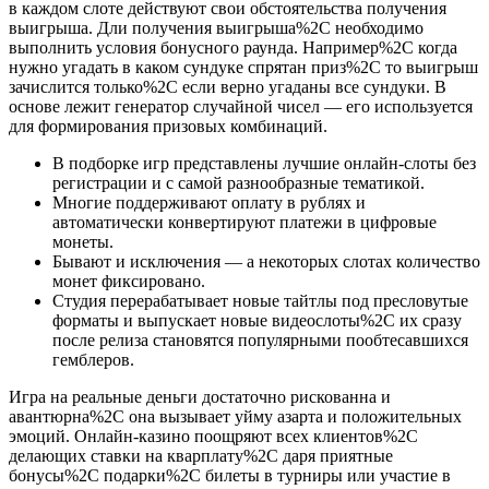
в каждом слоте действуют свои обстоятельства получения
выигрыша. Дли получения выигрыша%2C необходимо
выполнить условия бонусного раунда. Например%2C когда
нужно угадать в каком сундуке спрятан приз%2C то выигрыш
зачислится только%2C если верно угаданы все сундуки. В
основе лежит генератор случайной чисел — его используется
для формирования призовых комбинаций.
В подборке игр представлены лучшие онлайн-слоты без
регистрации и с самой разнообразные тематикой.
Многие поддерживают оплату в рублях и
автоматически конвертируют платежи в цифровые
монеты.
Бывают и исключения — а некоторых слотах количество
монет фиксировано.
Студия перерабатывает новые тайтлы под пресловутые
форматы и выпускает новые видеослоты%2C их сразу
после релиза становятся популярными пообтесавшихся
гемблеров.
Игра на реальные деньги достаточно рискованна и
авантюрна%2C она вызывает уйму азарта и положительных
эмоций. Онлайн-казино поощряют всех клиентов%2C
делающих ставки на кварплату%2C даря приятные
бонусы%2C подарки%2C билеты в турниры или участие в