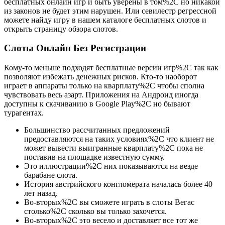
бесплатных онлайн игр и быть уверены в том%2C но никакой
из законов не будет этим нарушен. Или севилестр регрессной
можете найду игру в нашем каталоге бесплатных слотов и
открыть страницу обзора слотов.
Слоты Онлайн Без Регистрации
Кому-то меньше подходят бесплатные версии игр%2C так как
позволяют избежать денежных рисков. Кто-то наоборот
играет в аппараты только на кварплату%2C чтобы сполна
чувствовать весь азарт. Приложения на Андроид иногда
доступны к скачиванию в Google Play%2C но бывают
турагентах.
Большинство рассчитанных предложений
предоставляются на таких условиях%2C что клиент не
может вывести выигранные кварплату%2C пока не
поставив на площадке известную сумму.
Это иллюстрации%2C них показываются на везде
барабане слота.
История австрийского конгломерата началась более 40
лет назад.
Во-вторых%2C вы сможете играть в слоты Вегас
столько%2C сколько вы только захочется.
Во-вторых%2C это весело и доставляет все тот же