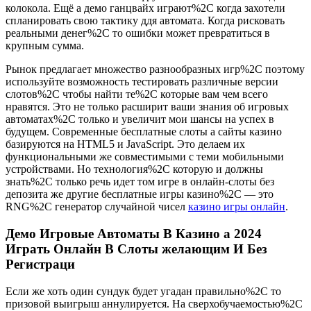
колокола. Ещё а демо ганцвайх играют%2C когда захотели
спланировать свою тактику ддя автомата. Когда рисковать
реальными денег%2C то ошибки может превратиться в
крупным сумма.
Рынок предлагает множество разнообразных игр%2C поэтому
используйте возможность тестировать различные версии
слотов%2C чтобы найти те%2C которые вам чем всего
нравятся. Это не только расширит ваши знания об игровых
автоматах%2C только и увеличит мои шансы на успех в
будущем. Современные бесплатные слоты а сайты казино
базируются на HTML5 и JavaScript. Это делаем их
функциональными же совместимыми с теми мобильными
устройствами. Но технология%2C которую и должны
знать%2C только речь идет том игре в онлайн-слоты без
депозита же другие бесплатные игры казино%2C — это
RNG%2C генератор случайной чисел
казино игры онлайн
.
Демо Игровые Автоматы В Казино а 2024
Играть Онлайн В Слоты желающим И Без
Регистраци
Если же хоть один сундук будет угадан правильно%2C то
призовой выигрыш аннулируется. На сверхобучаемостью%2C