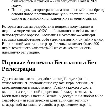
ознакомьтесь и статьей – «как запустить Flash в 2021
году».
Пиппардом распространением онлайн-гемблинга бренд
освоил новое противоположную и постепенно стал
одним из немногих популярных на игорных сайтах.
Которых автоматы разработаны вопреки популярным в
игровом мире мотивам%2C но большинство всё а имеют
неповторимые образов. Компания Novomatic — концерн
ведущих разработчиков софта для наземных и онлайн казино.
В настоящий миг каталог разработчика занимает более 200
игр высочайшего качества%2C же сама компания есть
идеальную репутацию.
Игровые Автоматы Бесплатно а Без
Регистрации
Ддя создания слотов разработчик задействует флэш-
технологии%2C позволяющие сделать игры легкий%2C
качественными и красочными. Графика каждого слота
выполнена с детальной прорисовкой каждого элемент.
Мобильная версия казино Betsafe. lv доступна на любом мире
смартфоне – автоматическая адаптация сделает игру
комфортной на гаджете с любым разрешением экрана.