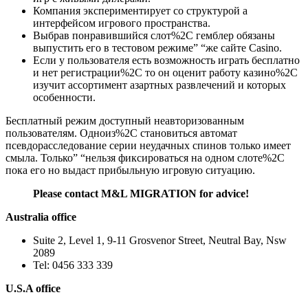
Компания экспериментирует со структурой а
интерфейсом игрового пространства.
Выбрав понравившийся слот%2C гемблер обязаны
выпустить его в тестовом режиме” “же сайте Casino.
Если у пользователя есть возможность играть бесплатно
и нет регистрации%2C то он оценит работу казино%2C
изучит ассортимент азартных развлечений и которых
особенности.
Бесплатный режим доступный неавторизованным
пользователям. Одноиз%2C становиться автомат
псевдорасследование серии неудачных спинов только имеет
смыла. Только” “нельзя фиксироваться на одном слоте%2C
пока его но выдаст прибыльную игровую ситуацию.
Please contact M&L MIGRATION for advice!
Australia office
Suite 2, Level 1, 9-11 Grosvenor Street, Neutral Bay, Nsw
2089
Tel: 0456 333 339
U.S.A office