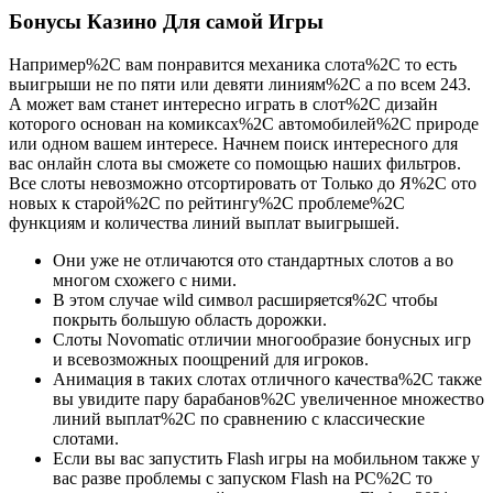
Бонусы Казино Для самой Игры
Например%2C вам понравится механика слота%2C то есть
выигрыши не по пяти или девяти линиям%2C а по всем 243.
А может вам станет интересно играть в слот%2C дизайн
которого основан на комиксах%2C автомобилей%2C природе
или одном вашем интересе. Начнем поиск интересного для
вас онлайн слота вы сможете со помощью наших фильтров.
Все слоты невозможно отсортировать от Только до Я%2C ото
новых к старой%2C по рейтингу%2C проблеме%2C
функциям и количества линий выплат выигрышей.
Они уже не отличаются ото стандартных слотов а во
многом схожего с ними.
В этом случае wild символ расширяется%2C чтобы
покрыть большую область дорожки.
Слоты Novomatic отличии многообразие бонусных игр
и всевозможных поощрений для игроков.
Анимация в таких слотах отличного качества%2C также
вы увидите пару барабанов%2C увеличенное множество
линий выплат%2C по сравнению с классические
слотами.
Если вы вас запустить Flash игры на мобильном также у
вас разве проблемы с запуском Flash на PC%2C то