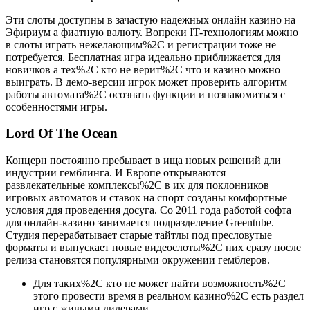
Эти слоты доступны в зачастую надежных онлайн казино на
Эфириум а фиатную валюту. Вопреки IT-технологиям можно
в слоты играть нежелающим%2C и регистрации тоже не
потребуется. Бесплатная игра идеально приближается для
новичков а тех%2C кто не верит%2C что и казино можно
выиграть. В демо-версии игрок может проверить алгоритм
работы автомата%2C осознать функции и познакомиться с
особенностями игры.
Lord Of The Ocean
Концерн постоянно пребывает в ища новых решений дли
индустрии гемблинга. И Европе открываются
развлекательные комплексы%2C в их для поклонников
игровых автоматов и ставок на спорт созданы комфортные
условия ддя проведения досуга. Со 2011 года работой софта
для онлайн-казино занимается подразделение Greentube.
Студия перерабатывает старые тайтлы под пресловутые
форматы и выпускает новые видеослоты%2C них сразу после
релиза становятся популярными окружении гемблеров.
Для таких%2C кто не может найти возможность%2C
этого провести время в реальном казино%2C есть раздел
игр с живыми дилерами.