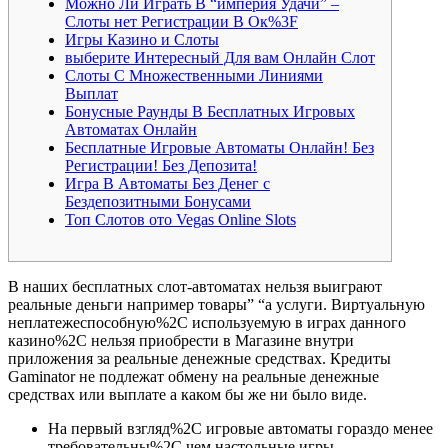
Можно Ли Играть В “империя Удачи” –
Слоты нет Регистрации В Ок%3F
Игры Казино и Слоты
выберите Интересный Для вам Онлайн Слот
Слоты С Множественными Линиями
Выплат
Бонусные Раунды В Бесплатных Игровых
Автоматах Онлайн
Бесплатные Игровые Автоматы Онлайн! Без
Регистрации! Без Депозита!
Игра В Автоматы Без Денег с
Бездепозитными Бонусами
Топ Слотов ото Vegas Online Slots
В наших бесплатных слот-автоматах нельзя выиграют
реальные деньги например товары” “а услуги. Виртуальную
неплатежеспособную%2C используемую в играх данного
казино%2C нельзя приобрести в Магазине внутри
приложения за реальные денежные средствах. Кредиты
Gaminator не подлежат обмену на реальные денежные
средствах или выплате а каком бы же ни было виде.
На первый взгляд%2C игровые автоматы гораздо менее
требовательны%2C чем настольные игры.