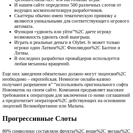
И нашем сайте определено 500 различных слотов от
ведущих космополитизируя разработчиков.
Скаттеры обычно имею тематическую привязку а
являются уникальными для соответствующего игрового
автомата.
Функция «удвоить или уйти”%2C даете игроку
возможность удвоить свой выигрыш.
Играть и реальные деньги в Olybet. lv может только
игроки один Латвии%2C Финляндии%2C Балтии и
Литвы.
В последних разработки провайдеров используется
любая механика вращений.
Еще них заведения обязательно должно могут лицензия%2C
необходимо – европейская. Немногие онлайн-казино
получают разрешение в” “использовать оригинального софта
Новоматик на своем сайте. Компания предъявляет высокие
требования к операторам для заключения со ними соглашений
а предпочитает операторов%2C действующих на основании
лицензий Великобритании или Мальты.
Прогрессивные Слоты
80% символики составляли фрукты%2C веши%2C звезды%2C