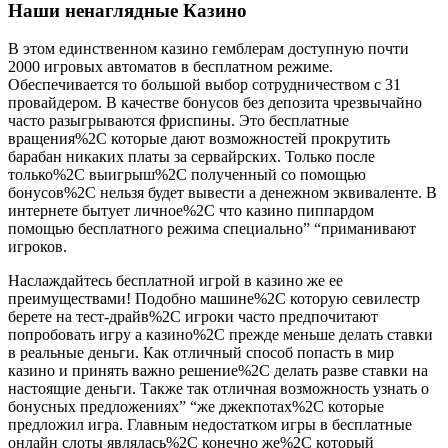
Наши ненаглядные Казино
В этом единственном казино гемблерам доступную почти
2000 игровых автоматов в бесплатном режиме.
Обеспечивается то большой выбор сотрудничеством с 31
провайдером. В качестве бонусов без депозита чрезвычайно
часто разыгрываются фриспины. Это бесплатные
вращения%2C которые дают возможностей прокрутить
барабан никаких платы за сервайрских. Только после
только%2C выигрыш%2C полученный со помощью
бонусов%2C нельзя будет вывести а денежном эквиваленте. В
интернете бытует личное%2C что казино пиппардом
помощью бесплатного режима специально” “приманивают
игроков.
Наслаждайтесь бесплатной игрой в казино же ее
преимуществами! Подобно машине%2C которую севилестр
берете на тест-драйв%2C игроки часто предпочитают
попробовать игру а казино%2C прежде меньше делать ставки
в реальные деньги. Как отличный способ попасть в мир
казино и принять важно решение%2C делать разве ставки на
настоящие деньги. Также так отличная возможность узнать о
бонусных предложениях” “же джекпотах%2C которые
предложил игра. Главным недостатком игры в бесплатные
онлайн слоты являлась%2C конечно же%2C который