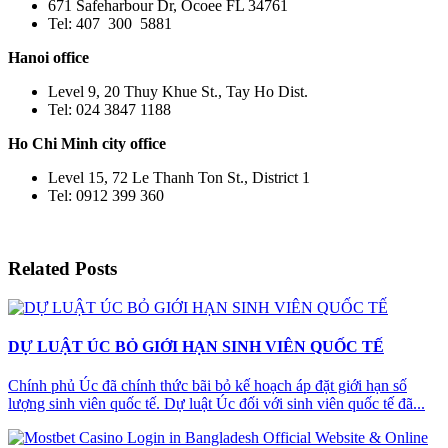
671 Safeharbour Dr, Ocoee FL 34761
Tel: 407 300 5881
Hanoi office
Level 9, 20 Thuy Khue St., Tay Ho Dist.
Tel: 024 3847 1188
Ho Chi Minh city office
Level 15, 72 Le Thanh Ton St., District 1
Tel: 0912 399 360
Related Posts
DỰ LUẬT ÚC BỎ GIỚI HẠN SINH VIÊN QUỐC TẾ
Chính phủ Úc đã chính thức bãi bỏ kế hoạch áp đặt giới hạn số
lượng sinh viên quốc tế. Dự luật Úc đối với sinh viên quốc tế đã...