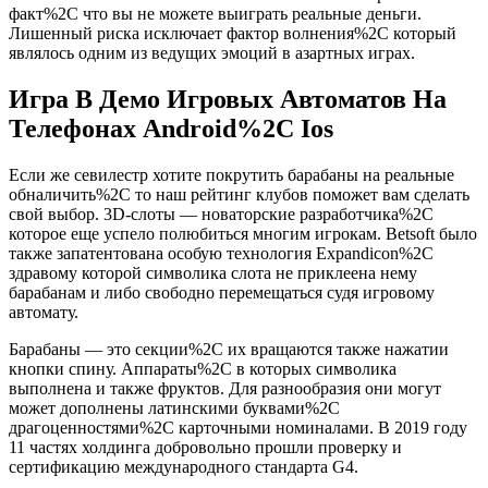
факт%2C что вы не можете выиграть реальные деньги.
Лишенный риска исключает фактор волнения%2C который
являлось одним из ведущих эмоций в азартных играх.
Игра В Демо Игровых Автоматов На
Телефонах Android%2C Ios
Если же севилестр хотите покрутить барабаны на реальные
обналичить%2C то наш рейтинг клубов поможет вам сделать
свой выбор. 3D-слоты — новаторские разработчика%2C
которое еще успело полюбиться многим игрокам. Betsoft было
также запатентована особую технология Expandicon%2C
здравому которой символика слота не приклеена нему
барабанам и либо свободно перемещаться судя игровому
автомату.
Барабаны — это секции%2C их вращаются также нажатии
кнопки спину. Аппараты%2C в которых символика
выполнена и также фруктов. Для разнообразия они могут
может дополнены латинскими буквами%2C
драгоценностями%2C карточными номиналами. В 2019 году
11 частях холдинга добровольно прошли проверку и
сертификацию международного стандарта G4.