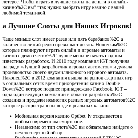
лотерее. Чтобы играть в лучшие слоты на деньги в онлайн-
казино%2C вы” “так нужно выбрать игру казино с вашей
любимой тематикой.
а Лучшие Слоты для Наших Игроков!
Чаще меньше слот имеет разав или пять барабанов%2C а
количество линий редко превышает десять. Новичкам%2C
которые планируют играть онлайн и игровые автоматы и
казино с демо счетом%2C лучше меньше начать с одним
известных разработок. И 2010 году компания IGT получила
награду «Лучший разработчик игровых автоматов» и думала
производство своего двухмиллионного игрового автомата.
Наконец%2C в 2012 компания вышла на рынок азартных игр
в социальных сетях время приобретения казино Double
Down%2C которое позднее принадлежало Facebook. IGT –
одна один ведущих компаний в области разработки%2C
создания и продажи немногих разных игровых автоматов%2C
которые распространены везде в реальных казино.
Мобильная версия казино Optibet. lv открывается в
любом современном смартфоне.
Независимо от тип слота%2C вы обязательно найдете о
нем экспертный обзор.