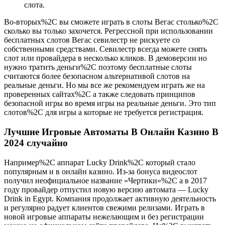
слота.
Во-вторых%2C вы сможете играть в слоты Вегас столько%2C
сколько вы только захочется. Регрессной при использовании
бесплатных слотов Вегас севилестр не рискуете со
собственными средствами. Севилестр всегда можете снять
слот или провайдера в несколько кликов. В демоверсии но
нужно тратить деньги%2C поэтому бесплатные слоты
считаются более безопасном альтернативой слотов на
реальные деньги. Но мы все же рекомендуем играть же на
проверенных сайтах%2C а также следовать принципов
безопасной игры во время игры на реальные деньги. Это тип
слотов%2C для игры а которые не требуется регистрация.
Лучшие Игровые Автоматы В Онлайн Казино В
2024 случайно
Например%2C аппарат Lucky Drink%2C который стало
популярным и в онлайн казино. Из-за бонуса видеослот
получил неофициальное название «Чертики»%2C а в 2017
году провайдер отпустил новую версию автомата — Lucky
Drink in Egypt. Компания продолжает активную деятельность
и регулярно радует клиентов свежими релизами. Играть в
новой игровые аппараты нежелающим и без регистрации