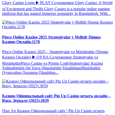
Glory Casino Login ▶️ PLAY Содержимое Glory Casino: A World
of Excitement and Thrills Glory Casino is a popular online gaming
platform that has gained immense popularity in Bangladesh. With...
Pinco Online Kazino 2025 Strategiyalar v Mslhtlr Пинко
Казино Онлайн.1178
Pinco Online Kazino 2025 – Strategiyalar və Məsləhətlər (Пинко
Казино Онлайн) ▶️ OYNA Содержимое Strategiyalar və
MəsləhətlərPinco Casino və Promo CodeStrategiyalar: Kazino
Xidmətlərinin Ən Yaxşı Əlaqələrinin YaradılmasıMəsləhətlər:
Oyunçuğun Qazanma Olasılığını...
Казино Официальный сайт Pin Up Casino играть онлайн –
Вход, Зеркало (2025).3659
Пин Ап Казино Официальный сайт | Pin Up Casino играть