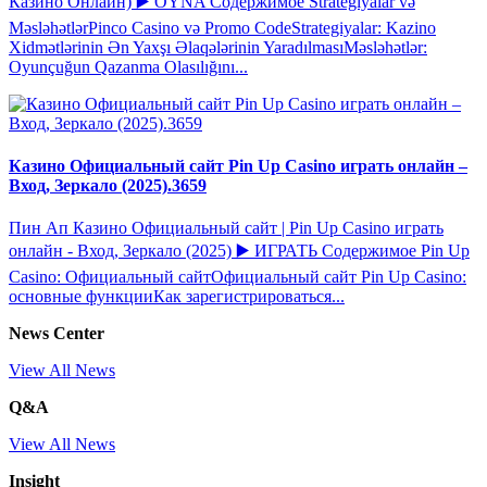
Казино Онлайн) ▶️ OYNA Содержимое Strategiyalar və
MəsləhətlərPinco Casino və Promo CodeStrategiyalar: Kazino
Xidmətlərinin Ən Yaxşı Əlaqələrinin YaradılmasıMəsləhətlər:
Oyunçuğun Qazanma Olasılığını...
Казино Официальный сайт Pin Up Casino играть онлайн –
Вход, Зеркало (2025).3659
Пин Ап Казино Официальный сайт | Pin Up Casino играть
онлайн - Вход, Зеркало (2025) ▶️ ИГРАТЬ Содержимое Pin Up
Casino: Официальный сайтОфициальный сайт Pin Up Casino:
основные функцииКак зарегистрироваться...
News Center
View All News
Q&A
View All News
Insight