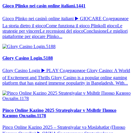
Gioco Plinko nei casin online italiani.1441
Gioco Plinko nei casinò online italiani ▶️ GIOCARE Содержимое
La storia dietro il giocoCome funziona il gioco PlinkoIl giocoLe
strategie per vincereLe recensioni del giocoConclusioneLe migliori
piattaforme per giocare Plinko...
Glory Casino Login.5188
Glory Casino Login ▶️ PLAY Содержимое Glory Casino: A World
of Excitement and Thrills Glory Casino is a popular online gaming
platform that has gained immense popularity in Bangladesh. With...
Pinco Online Kazino 2025 Strategiyalar v Mslhtlr Пинко
Казино Онлайн.1178
Pinco Online Kazino 2025 – Strategiyalar və Məsləhətlər (Пинко