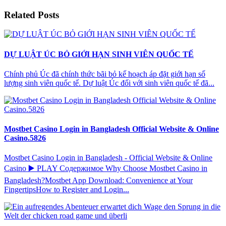
Related Posts
DỰ LUẬT ÚC BỎ GIỚI HẠN SINH VIÊN QUỐC TẾ
Chính phủ Úc đã chính thức bãi bỏ kế hoạch áp đặt giới hạn số
lượng sinh viên quốc tế. Dự luật Úc đối với sinh viên quốc tế đã...
Mostbet Casino Login in Bangladesh Official Website & Online
Casino.5826
Mostbet Casino Login in Bangladesh - Official Website & Online
Casino ▶️ PLAY Содержимое Why Choose Mostbet Casino in
Bangladesh?Mostbet App Download: Convenience at Your
FingertipsHow to Register and Login...