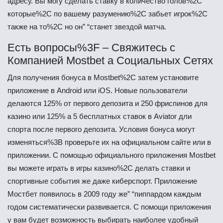
адресу. Вы могу сделать ставку в количество голов%2C
которые%2C по вашему разумению%2C забьет игрок%2C
также на то%2C но он” “станет звездой матча.
Есть вопросы%3F – Свяжитесь с
Компанией Mostbet а Социальных Сетях
Для получения бонуса в Mostbet%2C затем установите
приложение в Android или iOS. Новые пользователи
делаются 125% от первого депозита и 250 фриспинов для
казино или 125% а 5 бесплатных ставок в Aviator дли
спорта после первого депозита. Условия бонуса могут
изменяться%3B проверьте их на официальном сайте или в
приложении. С помощью официального приложения Mostbet
вы можете играть в игры казино%2C делать ставки и
спортивные события же даже киберспорт. Приложение
Мостбет появилось в 2009 году же” “пиппардом каждым
годом систематически развивается. С помощи приложения
у вам будет возможность выбирать наиболее удобный