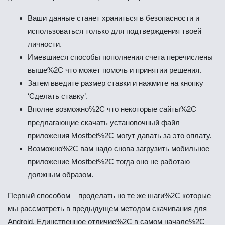
Ваши данные станет храниться в безопасности и
использоваться только для подтверждения твоей
личности.
Имевшиеся способы пополнения счета перечислены
выше%2C что может помочь и принятии решения.
Затем введите размер ставки и нажмите на кнопку
‘Сделать ставку’.
Вполне возможно%2C что некоторые сайты%2C
предлагающие скачать установочный файл
приложения Mostbet%2C могут давать за это оплату.
Возможно%2C вам надо снова загрузить мобильное
приложение Mostbet%2C тогда оно не работаю
должным образом.
Первый способом – проделать но те же шаги%2C которые
мы рассмотреть в предыдущем методом скачивания для
Android. Единственное отличие%2C в самом начале%2C