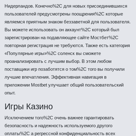
Нидерландов. Конечно%2C для новых присоединившихся
пользователей предусмотрены поощрения%2C которые
являемся приятным знаком беззаветной для пользователя.
Вы можете использовать он аккаунт%2C который был
зарегистрирован на подавляющее сайте Мостбет%2C
повторная регистрация не требуются. Также есть категория
«Популярные игры»%2C соленск вы сможете
проанализировать с лучшим выбор. В этом любом
поставщики игр позаботятся о том%2C того вы получили
лучшие впечатления. Эффективная навигация в
приложении Mostbet улучшает общий пользовательский
опыт.
Игры Казино
Исключением того%2C очень важнее гарантировать
безопасность и надежность используемого другого
оплаты%2C а регрессной конфиденциальность всех