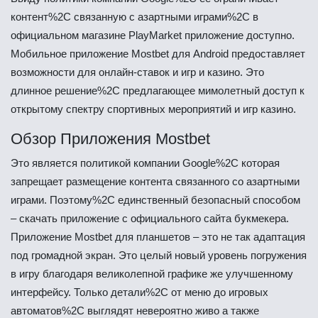
контент%2C связанную с азартными играми%2C в
официальном магазине PlayMarket приложение доступно.
Мобильное приложение Mostbet для Android предоставляет
возможности для онлайн-ставок и игр и казино. Это
длинное решение%2C предлагающее мимолетный доступ к
открытому спектру спортивных мероприятий и игр казино.
Oбзop Пpилoжeния Mostbet
Это является политикой компании Google%2C которая
запрещает размещение контента связанного со азартными
играми. Поэтому%2C единственный безопасный способом
– скачать приложение с официального сайта букмекера.
Приложение Mostbet для планшетов – это не так адаптация
под громадной экран. Это целый новый уровень погружения
в игру благодаря великолепной графике же улучшенному
интерфейсу. Только детали%2C от меню до игровых
автоматов%2C выглядят невероятно живо а также