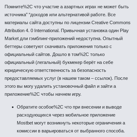
Помните%2C что участие а азартных играх не может быть
источника” “доходов или альтернативой работе. Все
материалы сайта доступны по лицензии Creative Commons
Attribution 4. 0 International. Привычная установка один Play
Market дли гэмблинг-приложений недоступна. Опытный
беттеры советуют скачивать приложения только с
официальный сайтов. Дошло в том%2C только
официальный (легальный) букмекер берёт на себе
юридическую ответственность за безопасность
предоставляемых услуг (в нашем таком – ссылок). После
этого вы могу удалить установочный файл и зайти а
приложение%2C чтобы начнем игру.
Обратите особое%2C что при внесении и выводе
расходующихся через мобильное приложение
Mostbet могут возникнуть некоторые ограничения а
комиссии в варьироваться от выбранного способа.