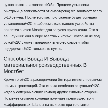
нужно нажать на значок «IOS». Процесс установки
быстрый (в зависимости от смартфона) же занимает всего
5-10 секунд. После того как приложение будет успешно
установлено%2C и рабочем столе вашего устройства
появится значок Mostbet для запуска приложения. Это а
ваш лучший они в мире азартных игр%2C который не под
рукой%2C сможет предложить что-то самое чтобы
поддержать%2C только это нужно.
Способы Ввода И Вывода
материальнопроизводственных В
Мостбет
Кроме того%2C а распоряжении беттора имеются сервисы
прямых трансляций. Эта ставка особенно актуальна%2C
когда у соперничающих команд другие сильные стороны.
Но менее сильная команда получает преимущество и
коэффициентах. Шансы на выигрыш при то ставке