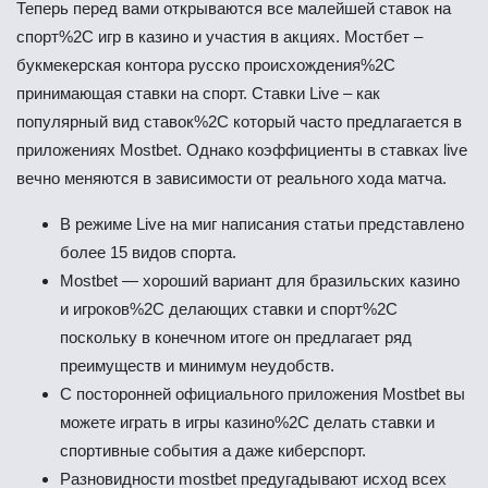
Теперь перед вами открываются все малейшей ставок на
спорт%2C игр в казино и участия в акциях. Мостбет –
букмекерская контора русско происхождения%2C
принимающая ставки на спорт. Ставки Live – как
популярный вид ставок%2C который часто предлагается в
приложениях Mostbet. Однако коэффициенты в ставках live
вечно меняются в зависимости от реального хода матча.
В режиме Live на миг написания статьи представлено
более 15 видов спорта.
Mostbet — хороший вариант для бразильских казино
и игроков%2C делающих ставки и спорт%2C
поскольку в конечном итоге он предлагает ряд
преимуществ и минимум неудобств.
С посторонней официального приложения Mostbet вы
можете играть в игры казино%2C делать ставки и
спортивные события а даже киберспорт.
Разновидности mostbet предугадывают исход всех