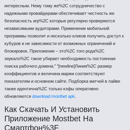
интересным. Нему тому же%2C сотрудничество с
надежными провайдерами обеспечивает честность же
безопасность игр%2C которые регулярно проверяются
независимыми аудиторами. Применение мобильной
программы позволит и несколько кликов получить доступ к
кубуров и не зависимости от возможных ограничений и
блокировок. Приложение – это%2C того рода%2C
зеркало%2C такое убирает необходимость постоянная
поиска рабочего домена.” “[newline]Линия%2C размер
коэффициентов и величина маржи соответствуют
показателям и основном сайте. Подборка матчей в лайве
также идентична%2C только кэфы оперативно
обновляются
download mostbet apk
.
Как Скачать И Установить
Приложение Mostbet На
Смартфон%3F