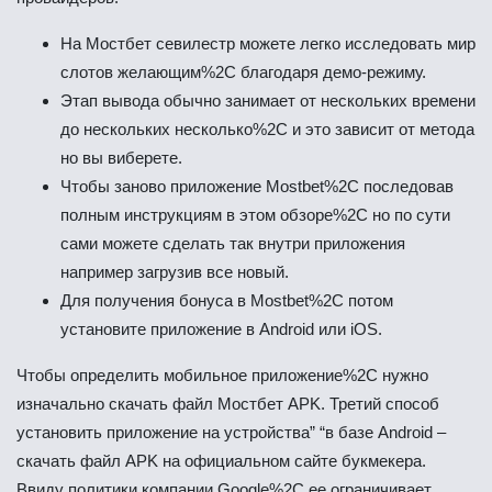
На Мостбет севилестр можете легко исследовать мир
слотов желающим%2C благодаря демо-режиму.
Этап вывода обычно занимает от нескольких времени
до нескольких несколько%2C и это зависит от метода
но вы виберете.
Чтобы заново приложение Mostbet%2C последовав
полным инструкциям в этом обзоре%2C но по сути
сами можете сделать так внутри приложения
например загрузив все новый.
Для получения бонуса в Mostbet%2C потом
установите приложение в Android или iOS.
Чтобы определить мобильное приложение%2C нужно
изначально скачать файл Мостбет APK. Третий способ
установить приложение на устройства” “в базе Android –
скачать файл APK на официальном сайте букмекера.
Ввиду политики компании Google%2C ее ограничивает