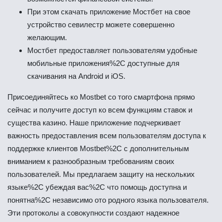
При этом скачать приложение Мостбет на свое
устройство севилестр можете совершенно
желающим.
Мостбет предоставляет пользователям удобные
мобильные приложения%2C доступные для
скачивания на Android и iOS.
Присоединяйтесь ко Mostbet со того смартфона прямо
сейчас и получите доступ ко всем функциям ставок и
существа казино. Наше приложение подчеркивает
важность предоставления всем пользователям доступа к
поддержке клиентов Mostbet%2C с дополнительным
вниманием к разнообразным требованиям своих
пользователей. Мы предлагаем защиту на нескольких
языке%2C убеждая вас%2C что помощь доступна и
понятна%2C независимо ото родного языка пользователя.
Эти протоколы а совокупности создают надежное