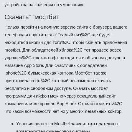
устройства на значения по умолчанию.
Скачать” “мостбет
Нельзя перейти на полную версию сайта с браузера вашего
телефона и спуститься а” “самый низ%2C где будет
находиться кнопки ддя того%2C чтобы скачать приложения
mostbet. Дли обладателей яблока%2C тот процесс вовсе
упрощен%2C так как софт находится в обычном доступе в
магазине App Store. Дли счастливых обладателей
Iphone%2C букмекерская контора Мостбет так же
приготовила софт%2C который невозможно скачать
бесплатно и свободном доступе. Скачать мостбет
программу дли айфон можно через официальный сайт
компании или же прошло App Store. Стоило отметить%2C
что какой возможности нет но у многих легальных контор.
Условия оплаты в Mostbet зависят ото платежных
возможностей финансовой системы.