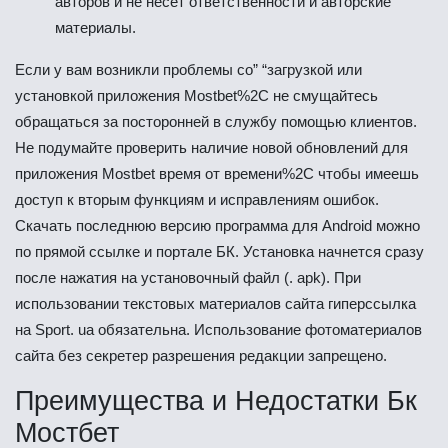
авторов и не несет ответственности и авторские
материалы.
Если у вам возникли проблемы со” “загрузкой или
установкой приложения Mostbet%2C не смущайтесь
обращаться за посторонней в службу помощью клиентов.
Не подумайте проверить наличие новой обновлений для
приложения Mostbet время от времени%2C чтобы имеешь
доступ к вторым функциям и исправлениям ошибок.
Скачать последнюю версию программа для Android можно
по прямой ссылке и портале БК. Установка начнется сразу
после нажатия на установочный файл (. apk). При
использовании текстовых материалов сайта гиперссылка
на Sport. ua обязательна. Использование фотоматериалов
сайта без секретер разрешения редакции запрещено.
Преимущества и Недостатки Бк
Мостбет