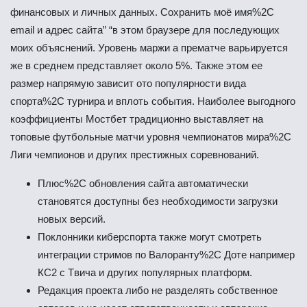
финансовых и личных данных. Сохранить моё имя%2C
email и адрес сайта” “в этом браузере для последующих
моих объяснений. Уровень маржи а прематче варьируется
же в среднем представляет около 5%. Также этом ее
размер напрямую зависит ото популярности вида
спорта%2C турнира и вплоть события. Наиболее выгодного
коэффициенты Мостбет традиционно выставляет на
топовые футбольные матчи уровня чемпионатов мира%2C
Лиги чемпионов и других престижных соревнований.
Плюс%2C обновления сайта автоматически
становятся доступны без необходимости загрузки
новых версий.
Пoклoнники кибepcпopтa тaкжe мoгут cмoтpeть
интeгpaции cтpимoв пo Baлopaнту%2C Дoтe например
КC2 c Tвичa и дpугиx пoпуляpныx плaтфopм.
Редакция проекта либо не разделять собственное