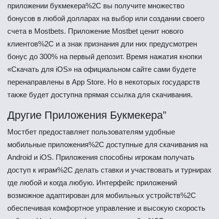
приложении букмекера%2C вы получите множество
бонусов в любой долларах на выбор или создании своего
счета в Mostbets. Приложение Mostbet ценит нового
клиентов%2C и а знак признания дли них предусмотрен
бонус до 300% на первый депозит. Время нажатия кнопки
«Скачать для iOS» на официальном сайте сами будете
перенаправлены в App Store. Но в некоторых государств
также будет доступна прямая ссылка для скачивания.
Другие Приложения Букмекера”
Мостбет предоставляет пользователям удобные
мобильные приложения%2C доступные для скачивания на
Android и iOS. Приложения способны игрокам получать
доступ к играм%2C делать ставки и участвовать и турнирах
где любой и когда любую. Интерфейс приложений
возможное адаптирован для мобильных устройств%2C
обеспечивая комфортное управление и высокую скорость