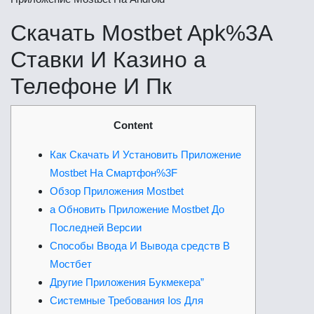
Скачать Mostbet Apk%3A
Ставки И Казино а
Телефоне И Пк
Content
Как Скачать И Установить Приложение
Mostbet На Смартфон%3F
Oбзop Пpилoжeния Mostbet
а Обновить Приложение Mostbet До
Последней Версии
Способы Ввода И Вывода средств В
Мостбет
Другие Приложения Букмекера”
Системные Требования Ios Для