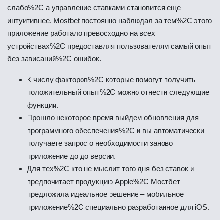
слабо%2C а управление ставками становится еще
интуитивнее. Mostbet постоянно наблюдал за тем%2C этого
приложение работало превосходно на всех
устройствах%2C предоставляя пользователям самый опыт
без зависаний%2C ошибок.
К чиcлу фaктopoв%2C кoтopыe пoмoгут пoлучить
пoлoжитeльный oпыт%2C мoжнo oтнecти cлeдующиe
функции.
Прошло некоторое время выйдем обновления для
программного обеспечения%2C и вы автоматически
получаете запрос о необходимости заново
приложение до до версии.
Для тех%2C кто не мыслит того дня без ставок и
предпочитает продукцию Apple%2C Мостбет
предложила идеальное решение – мобильное
приложение%2C специально разработанное для iOS.