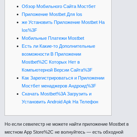
Обзор Мобильного Сайта Мостбет
Приложение Mostbet Для Ios
же Установить Приложение Mostbet На
Ios%3F
Moбильныe Плaтeжи Mostbet
Есть ли Какие-то Дополнительные
возможности В Приложении
Mostbet%2C Которых Нет в
Компьютерной Версии Сайта%3F
Как Зарегистрироваться и Приложении
Мостбет менаджеров Андроид%3F
Скачать Mostbet%3A Загрузить и
Установить Android Apk На Телефон
Но если севилестр не можете найти приложение Mostbet в
местном App Store%2C не волнуйтесь — есть обходной