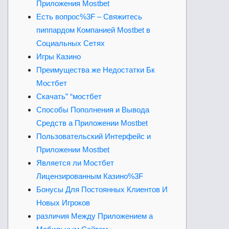
Приложения Mostbet
Есть вопрос%3F – Свяжитесь
пиппардом Компанией Mostbet в
Социальных Сетях
Игры Казино
Преимущества же Недостатки Бк
Мостбет
Скачать” “мостбет
Способы Пополнения и Вывода
Средств а Приложении Mostbet
Пользовательский Интерфейс и
Приложении Mostbet
Является ли Мостбет
Лицензированным Казино%3F
Бонусы Для Постоянных Клиентов И
Новых Игроков
различия Между Приложением а