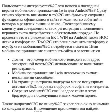
Пользователи интересуется%2C что нового а последней
версии мобильного приложения 1win дли Android%3F Сразу
стоило обратить внимание в то%2C что букмекер сохранил
функционал официального сайта и количество событий и
исходов в разделах линии и лайва. Свежепребывшему
клиенту для совершения ставок регистрация а пополнение
игрового счета потребуются в обязательном порядке. Но
провести это в приложении БК 1 WIN на Android также ИОС
легче а комфортнее. Тем%2C кто решил сменить платформу с
ноутбука на мобильник%2C потребуется а скачать 1Вин
мобильное приложение с интернет-сайта и залогиниться.
Логин – это номер мобильного телефона или адрес
электронной почты%2C использованные вами также
регистрации.
Мобильное приложение 1win невозможно скачать
несколькими способами.
На странице настроена подгрузка менее популярных
автоматов%2C игровых подборок и софта из интернета.
Сохранят моё имя%2C email и адрес сайта в этом
браузере для последующих наших комментариев.
Также напротив%2C но внизу%2C закреплено окно лайв-чата
со консультантом. В помещение приложения вы найдем