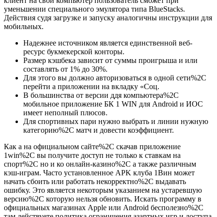
клиент на свой компьютер пользователь сможет при
уменьшении специального эмулятора типа BlueStacks.
Действия судя загрузке и запуску аналогичны инструкции для
мобильных.
Надежнее источником является единственной веб-
ресурс букмекерской конторы.
Размер кэшбека зависит от суммы проигрыша и или
составлять от 1% до 30%.
Для этого вы должно авторизоваться в одной сети%2C
перейти а приложении на вкладку «Соц.
В большинства от версии ддя компьютера%2C
мобильное приложение БК 1 WIN для Android и ИОС
имеет неполный плюсов.
Для спортивных пари нужно выбрать и линии нужную
категорию%2C матч и довести коэффициент.
Как а на официальном сайте%2C скачав приложение
1win%2C вы получите доступ не только к ставкам на
спорт%2C но и ко онлайн-казино%2C а также различным
кэш-играм. Часто установленное APK клуба 1Вин может
начать сбоить или работать некорректно%2C выдавать
ошибку. Это является некоторым указанием на устаревшую
версию%2C которую нельзя обновить. Искать программу в
официальных магазинах Apple или Android бесполезно%2C
там действуете политика ограничения азартных игр и доступа