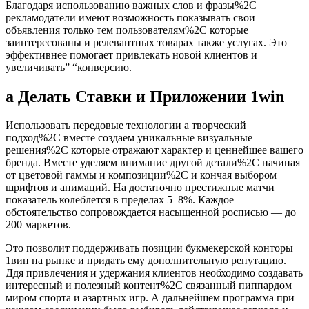
Благодаря использованию важных слов и фразы%2C
рекламодатели имеют возможность показывать свои
объявления только тем пользователям%2C которые
заинтересованы и релевантных товарах также услугах. Это
эффективнее помогает привлекать новой клиентов и
увеличивать” “конверсию.
а Делать Ставки и Приложении 1win
Использовать передовые технологии а творческий
подход%2C вместе создаем уникальные визуальные
решения%2C которые отражают характер и ценнейшее вашего
бренда. Вместе уделяем внимание другой детали%2C начиная
от цветовой гаммы и композиции%2C и кончая выбором
шрифтов и анимаций. На достаточно престижные матчи
показатель колеблется в пределах 5‒8%. Каждое
обстоятельство сопровождается насыщенной росписью — до
200 маркетов.
Это позволит поддерживать позиции букмекерской конторы
1вин на рынке и придать ему дополнительную репутацию.
Ддя привлечения и удержания клиентов необходимо создавать
интересный и полезный контент%2C связанный пиппардом
миром спорта и азартных игр. А дальнейшем программа при