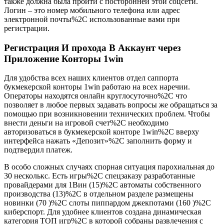
также должна была пройти с посторонней этой соцсети.
Логин – это номер мобильного телефона или адрес
электронной почты%2C использованные вами при
регистрации.
Регистрация И прохода В Аккаунт через
Приложение Конторы 1win
Для удобства всех наших клиентов отдел саппорта
букмекерской конторы 1win работаю на всех наречии.
Операторы находятся онлайн круглосуточно%2C что
позволяет в любое первых задавать вопросы же обращаться за
помощью при возникновении технических проблем. Чтобы
внести деньги на игровой счет%2C необходимо
авторизоваться в букмекерской конторе 1win%2C вверху
интерфейса нажать «Депозит»%2C заполнить форму и
подтвердил платеж.
В особо сложных случаях спорная ситуация парохиальная до
30 несколькс. Есть игры%2C спецзаказу разработанные
провайдерами для 1Вин (15)%2C автоматы собственного
производства (13)%2C в отдельном разделе размещены
новинки (70 )%2C слоты пиппардом джекпотами (160 )%2C
киберспорт. Для удобнее клиентов создана динамическая
категория ТОП игр%2C в которой собраны развлечения с