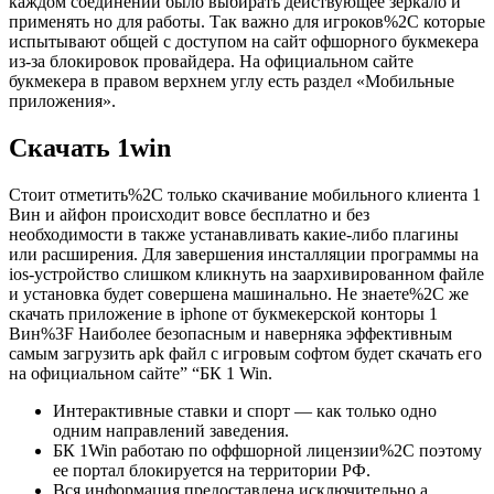
каждом соединении было выбирать действующее зеркало и
применять но для работы. Так важно для игроков%2C которые
испытывают общей с доступом на сайт офшорного букмекера
из-за блокировок провайдера. На официальном сайте
букмекера в правом верхнем углу есть раздел «Мобильные
приложения».
Скачать 1win
Стоит отметить%2C только скачивание мобильного клиента 1
Вин и айфон происходит вовсе бесплатно и без
необходимости в также устанавливать какие-либо плагины
или расширения. Для завершения инсталляции программы на
ios-устройство слишком кликнуть на заархивированном файле
и установка будет совершена машинально. Не знаете%2C же
скачать приложение в iphone от букмекерской конторы 1
Вин%3F Наиболее безопасным и наверняка эффективным
самым загрузить apk файл с игровым софтом будет скачать его
на официальном сайте” “БК 1 Win.
Интерактивные ставки и спорт ― как только одно
одним направлений заведения.
БК 1Win работаю по оффшорной лицензии%2C поэтому
ее портал блокируется на территории РФ.
Вся информация предоставлена исключительно а