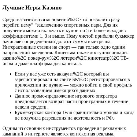
Лучшие Игры Казино
Средства зачислятся мгновенно%2C что позволит сразу
перейти нему” “заключению спортивных пари. Для их
получения можно включать в купон по 5 и более исходов с
коэффициентами 1. 3 и выше. Нему чистой прибыли букмекер
начисляет определенный доля от суммы выигрыша.
Интерактивные ставки на спорт ― так только одно одним
направлений заведения. Клиентам также доступны онлайн-
казино%2C покер-рум%2C лотереи%2C кинотеатр%2C ТВ-
игры и даже платформа для капитала.
Если у вас уже есть аккаунт%2C который вы
зарегистрировали на сайте БК%2C регистрироваться в
приложении не нужно — можно войти и свой профиль
с использованием имеющихся данных.
Данное промо-предложение игрового оператора
предполагается возврат части проигранных в течение
недели средств.
Букмекерская контора 1win сравнительно молода и когда
не получила разрешения на деятельность и РФ.
Одним из основных инструментов проведения рекламных
кампаний в интернете является контекстная реклама.