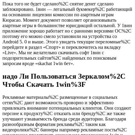
Пока того не будет сделано%2C снятие денег сделано
заблокировано. 1вин — легальный букмекер%2C работающий
на основании лицензии комиссии по азартным играм
Кюрасао. Момент документ позволяет организовывать
азартные игры в большинстве юрисдикций остальной. У 1вин
приложение хорошо работает но с ранними версиями ОС%2C
поэтому его можно смело установили на устройства со
Android 5. 0 и выше. Этого увидеть текущие переломные%2C
перейдите в раздел «Спорт» и переключитесь на вкладку
«Live». Мы не желательно скачивать софт 1вин с
подозрительных сайтов%2C найденных по поисковым
запросам вроде «skachat 1win бет».
надо Ли Пользоваться Зеркалом%2C
Чтобы Скачать 1win%3F
Рекламные материалы%2C размещенные в социальных
сетях%2C дают возможность проворно и эффективно
привлекать внимание потенциальных клиентов. Они создают
персоне к продукту%2C отказать или бренду%2C же также
улучшают узнаваемость бренда среди аудитории. Благодаря
разнообразным форматам рекламы%2C таким как
видеоролики%2C баннеры например рекламные посты%2C