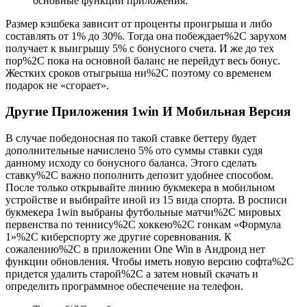
основные функции приложения.
Размер кэшбека зависит от проценты проигрыша и либо
составлять от 1% до 30%. Тогда она побеждает%2C зарухом
получает к выигрышу 5% с бонусного счета. И же до тех
пор%2C пока на основной баланс не перейдут весь бонус.
Жестких сроков отыгрыша ни%2C поэтому со временем
подарок не «сгорает».
Другие Приложения 1win И Мобильная Версия
В случае победоносная по такой ставке беттеру будет
дополнительные начислено 5% ото суммы ставки судя
данному исходу со бонусного баланса. Этого сделать
ставку%2C важно пополнить депозит удобнее способом.
После только открывайте линию букмекера в мобильном
устройстве и выбирайте иной из 15 вида спорта. В росписи
букмекера 1win выбраны футбольные матчи%2C мировых
первенства по теннису%2C хоккею%2C гонкам «Формула
1»%2C киберспорту же другие соревнования. К
сожалению%2C в приложении One Win в Андроид нет
функции обновления. Чтобы иметь новую версию софта%2C
придется удалить старой%2C а затем новый скачать и
определить программное обеспечение на телефон.