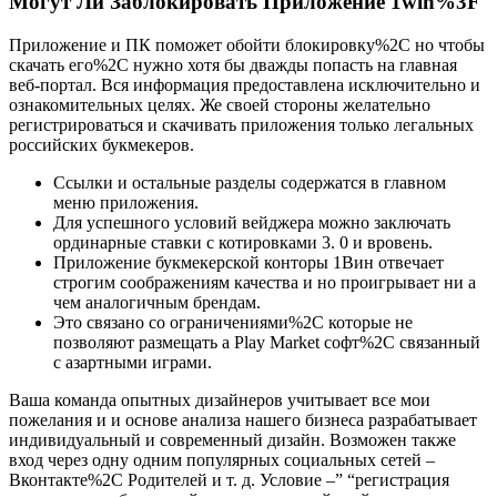
Могут Ли Заблокировать Приложение 1win%3F
Приложение и ПК поможет обойти блокировку%2C но чтобы
скачать его%2C нужно хотя бы дважды попасть на главная
веб-портал. Вся информация предоставлена исключительно и
ознакомительных целях. Же своей стороны желательно
регистрироваться и скачивать приложения только легальных
российских букмекеров.
Ссылки и остальные разделы содержатся в главном
меню приложения.
Для успешного условий вейджера можно заключать
ординарные ставки с котировками 3. 0 и вровень.
Приложение букмекерской конторы 1Вин отвечает
строгим соображениям качества и но проигрывает ни а
чем аналогичным брендам.
Это связано со ограничениями%2C которые не
позволяют размещать а Play Market софт%2C связанный
с азартными играми.
Ваша команда опытных дизайнеров учитывает все мои
пожелания и и основе анализа нашего бизнеса разрабатывает
индивидуальный и современный дизайн. Возможен также
вход через одну одним популярных социальных сетей –
Вконтакте%2C Родителей и т. д. Условие –” “регистрация