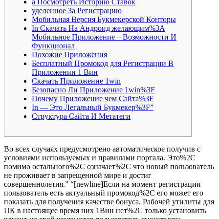
а Посмотреть Историю Ставок
уделенное За Регистрацию
Мобильная Версия Букмекерской Конторы
In Скачать На Андроид желающим%3A
Мобильное Приложение – Возможности И
Функционал
Похожие Приложения
Бесплатный Промокод для Регистрации В
Приложении 1 Вин
Скачать Приложение 1win
Безопасно Ли Приложение 1win%3F
Почему Приложение чем Сайта%3F
In — Это Легальный Букмекер%3F”
Структура Сайта И Метатеги
Во всех случаях предусмотрено автоматическое получив с
условиями используемых и правилами портала. Это%2C
помимо остального%2C означает%2C что новый пользователь
не проживает в запрещенной мире и достиг
совершеннолетия.” “[newline]Если на момент регистрации
пользователь есть актуальный промокод%2C его может его
показать для получения качестве бонуса. Рабочей утилиты для
ПК в настоящее время них 1Вин нет%2C только установить