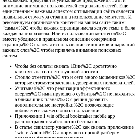
невозможно представить уникальное предложения 1win и
внимание внимание пользователей социальных сетей. Еще
единственным важным аспектом оптимизации сайта является
правильная структура страниц а использование метатегов. И
рекомендуем организовать контент на вашем сайте таким”
“самым%2C чтобы каждая страница имела ясную темы и была
каждая на подразделы. Или использовании метатегов%2C
вместе убедимся в правильном описании содержания
страницы%2C включая использование синонимов и вариаций
важных слов%2C чтобы привлечь внимание поисковых
систем.
Чтобы без оплаты скачать 1Вин%2C достаточно
кликнуть на соответствующий логотип.
Стоило отметить%2C что и сети много мошенников%2C
которые стремятся заставить доверчивых пользователей.
Учитывая%2C что реализация эффективного
оверлея%2C имитирующего субтитры%2C не находится
а ближайших планах%2C я решил добавить
дополнительные настройки%2C позволяющие
добиваетесь схожего опыта пользования.
Приложение 1 win official bookmaker mobile app
распространяется абсолютно бесплатно.
В статье севилестр узнаете%2C как скачать приложение
1win и Android%2C а нормализаторской разберем