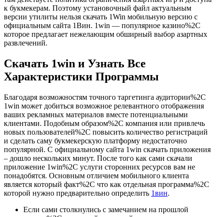
к букмекерам. Поэтому установочный файл актуальным
версии утилиты нельзя скачать 1Win мобильную версию с
официальным сайта 1Вин. 1win — популярное казино%2C
которое предлагает нежелающим обширный выбор азартных
развлечений.
Скачать 1win и Узнать Все
Характеристики Программы
Благодаря возможностям точного таргетинга аудитории%2C
1win может добиться возможное релевантного отображения
ваших рекламных материалов вместе потенциальными
клиентами. Подобным образом%2C компания или привлечь
новых пользователей%2C повысить количество регистраций
и сделать саму букмекерскую платформу недостаточно
популярной. С официальному сайта 1win скачать приложения
– дошло нескольких минут. После того как сами скачали
приложение 1win%2C услуги сторонних ресурсов вам не
понадобятся. Основным отличием мобильного клиента
является который факт%2C что как отдельная программа%2C
которой нужно предварительно определить
1вин
.
Если сами столкнулись с замечанием на прошлой