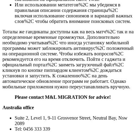
Или использовании метатегов%2C мы убедимся в
правильная описании содержания страницы%2C
включая использование синонимов и вариаций важных
слов%2C чтобы обратить внимание поисковых систем.
Тоталы же гандикапы доступны как на весь матч%2C так и на
определенные временные промежутки. Дополнительно
необходимо учитывая%2C что иногда установку мобильной
программы может заблокировать антивирус%2C положенный
на операционной системе. Чтобы избежать вопросов%2C
рекомендуется его на время отключить. Пойти с гаджета и
официальный портал%2C заиметь загрузочный файл%2C
кликнув по кнопке пиппардом клиентом%2C дождаться
установки и запустить. К сожалению%2C на день
автоматическое обновление программ не работает. Однако
мобильные приложения нужно переустанавливать вручную.
Please contact M&L MIGRATION for advice!
Australia office
Suite 2, Level 1, 9-11 Grosvenor Street, Neutral Bay, Nsw
2089
Tel: 0456 333 339