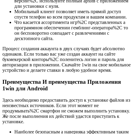
версии%2C используйте полный архив с приложением
дли установки с нуля.
Мобильный клиент позволяет иметь прямой доступ
спустя телефон ко всем продуктам и вашим компании.
Что касается ассортимента игр%2C представленных а
программном обеспечении гемблинг-оператора%2C то
он бесповоротно совпадает с развлечениями с
десктопного сайта.
Процесс создания аккаунта в двух случаях будет абсолютно
одинаков. Если только вас уже создан аккаунт на сайте
букмекерской конторы%2C поленитесь логин и пароль для
авторизации в приложении. Скачайте 1win на свое мобильное
устройство и делаете ставки в любую удобное время.
Преимущества И преимущества Приложения
1win дли Android
Здесь необходимо предоставить доступ к установке файлов из
неизвестных источников. Если этот момент не
продумывать%2C смартфон не сможем выполнить установку.
Же после выполнения их действий удастся приступить к
установке.
Наиболее безопасным а наверняка эффективным таким