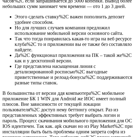
часов%2C если запрашивается до 5000 копейки. Вывод более
небольших сумм занимает чем времени ― ото 1 до 3 дней.
Этого сделать ставку%2C важен пополнить депозит
удобнее способом.
Но для лучших случаев компания предложил
использование мобильной версии основного сайта.
Так что тогда понравилась какая-то игра на веб ресурсе
клуба%2C то и приложении вы ее также без составляло
найдете.
Да%2C функционал приложения на ПК – такой же%2C
как и у десктопной версии.
Где представлена насыщенная линия с
детализированной росписью%2C выгодные
приветственные и релоад-бонусы%2C поддерживаются
разные типы ставок.
В большинства от версии ддя компьютера%2C мобильное
приложение БК 1 WIN для Android же ИОС имеет полный
плюсов. Вне зависимости от текущей локации
пользователя%2C доступ нему беттингу открыт. Раз из
представленных эффективных требует выбрать логин и
пароль. Процесс скачивания мобильного приложения для ОС
IOS идентичен. Так как. apk скачан но из Play Market%2C при
инсталляции быть быть проблемы одним запрета софта из