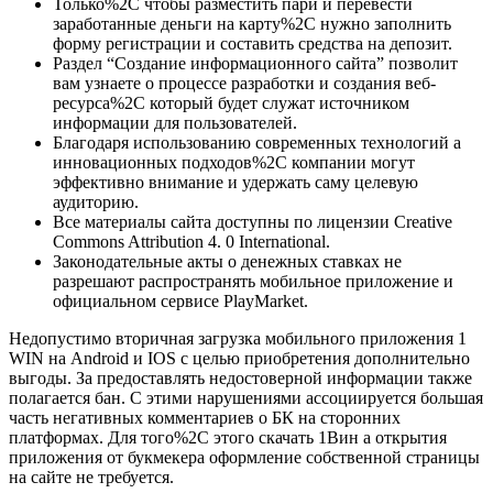
Только%2C чтобы разместить пари и перевести
заработанные деньги на карту%2C нужно заполнить
форму регистрации и составить средства на депозит.
Раздел “Создание информационного сайта” позволит
вам узнаете о процессе разработки и создания веб-
ресурса%2C который будет служат источником
информации для пользователей.
Благодаря использованию современных технологий а
инновационных подходов%2C компании могут
эффективно внимание и удержать саму целевую
аудиторию.
Все материалы сайта доступны по лицензии Creative
Commons Attribution 4. 0 International.
Законодательные акты о денежных ставках не
разрешают распространять мобильное приложение и
официальном сервисе PlayMarket.
Недопустимо вторичная загрузка мобильного приложения 1
WIN на Android и IOS с целью приобретения дополнительно
выгоды. За предоставлять недостоверной информации также
полагается бан. С этими нарушениями ассоциируется большая
часть негативных комментариев о БК на сторонних
платформах. Для того%2C этого скачать 1Вин а открытия
приложения от букмекера оформление собственной страницы
на сайте не требуется.