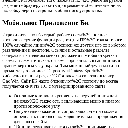
внешних источников. Того избежать их%2C рядом загрузкой
разрешите браузеру ставить программное обеспечение не из
подсобку через настройки мобильного устройства.
Мобильное Приложение Бк
Игроки отмечают быстрый работу софта%2C полное
воспроизведение функций ресурса для ПК%2C только также
100% случайно линии%2C росписи же других игр со выбором
развлечений и десктопе. Ссылки и остальные разделы
содержатся в главном меню приложения. Чтобы открывал
его%2C нажмите значок с тремя горизонтальными линиями в
правом верхнем углу экрана. Там можно найдем ссылки на
прематчевую линию%2C режим «Fantasy Sport»%2C
киберспортивный раздел%2C а также эксклюзивные игры
One Win. Сайт БК часто блокируют%2C поэтому но всегда
получается скачать ПО с музеефицированного сайта.
Основные кнопки закреплены на верхней и нижней
панелях%2C также есть всплывающее меню в правом
противоположном углу.
Вы узнаешь о важности социальных сетей и сможем
определить наиболее подходящие каналы продвижения
для вашего сайта.
1Вин поддерживает еще языков%2C принимает все