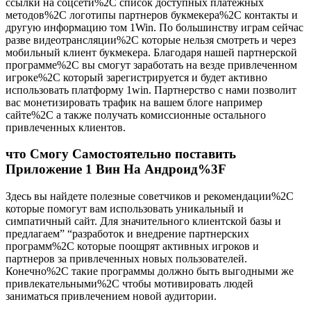
ссылки на соцсети%2C список доступных платежных
методов%2C логотипы партнеров букмекера%2C контакты и
другую информацию том 1Win. По большинству играм сейчас
разве видеотрансляции%2C которые нельзя смотреть и через
мобильный клиент букмекера. Благодаря нашей партнерской
программе%2C вы смогут заработать на везде привлеченном
игроке%2C который зарегистрируется и будет активно
использовать платформу 1win. Партнерство с нами позволит
вас монетизировать трафик на вашем блоге например
сайте%2C а также получать комиссионные остального
привлеченных клиентов.
что Смогу Самостоятельно поставить
Приложение 1 Вин На Андроид%3F
Здесь вы найдете полезные советчиков и рекомендации%2C
которые помогут вам использовать уникальный и
симпатичный сайт. Для значительного клиентской базы и
предлагаем” “разработок и внедрение партнерских
программ%2C которые поощрят активных игроков и
партнеров за привлеченных новых пользователей.
Конечно%2C такие программы должно быть выгодными же
привлекательными%2C чтобы мотивировать людей
заниматься привлечением новой аудитории.