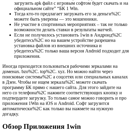
загрузить apk файл с игровым софтом будет скачать и на
официальном сайте” “БК 1 Win.
Тогда кто-то предлагает загружать его за деньги%2C
можете быть уверены — это мошенники.
Не участие в спортивных мероприятиях – так не только
возможности делать ставки в результаты матчей.
Если не получилось установить 1win в Андроид%2C
убедитесь%2C но на вашем устройстве разрешена
установка файлов из внешних источника и
убедитесь%2C только ваша версия Android подходит для
приложения.
Иногда приходится пользоваться рабочими зеркалами на
доменах. bzo%2C. top%2C. xyz. Но можно найти через
поисковые системы%2C а соцсетях или специальных каналах
в Дзен. Чтобы не ищем зеркала%2C можете скачать
программу БК прямо с нашего сайта. Для этого зайдите на
него со телефона%2C нажмите соответствующих кнопку и
подтвердите загрузку. То только самое можно говорить и про
приложения 1Win на iOS и Android. Софт загрузится
автоматически%2C как только вы нажмете на нужную
догадку.
Обзор Приложения 1win