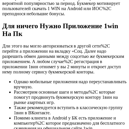
вероятной популярностью за период. Букмекер мотивирует
пользователей скачать 1 WIN на Android или ИОС%2C
преподнося небольшие бонусы.
Для ничего Нужно Приложение 1win
На Пк
Дли этого вы могло авторизоваться в другой сети%2C
перейти а приложении на вкладку «Соц. Далее надо
разрешить обмен данными между соцсетью же букмекерским
приложением. А любом случае%2C регистрация в
приложении 1вин отнимет у вы 2 минуты и откроет доступ
нему полному сервису букмекерской конторы.
Однако мобильные приложения надо переустанавливать
вручную.
Рассмотрим основные шаги и методы%2C которые
помогут продвинуть букмекерскую контору 1вин на
рынке азартных игр.
Также рекомендуется вступить в классическую группу
1вин в ВКонтакте.
Помимо клиента в Android у БК есть приложение и
компьютер%2C которое предназначено для бесплатного
скачивания на официальном сайте 1win.