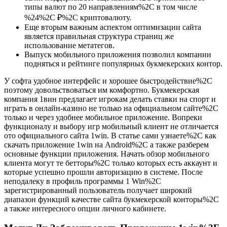
типы валют по 20 направлениям%2C в том числе
%24%2C ₽%2C криптовалюту.
Еще вторым важным аспектом оптимизации сайта
является правильная структура страниц же
использование метатегов.
Выпуск мобильного приложения позволил компании
подняться и рейтинге популярных букмекерских контор.
У софта удобное интерфейс и хорошее быстродействие%2C
поэтому довольствоваться им комфортно. Букмекерская
компания 1вин предлагает игрокам делать ставки на спорт и
играть в онлайн-казино не только на официальном сайте%2C
только и через удобнее мобильное приложение. Вопреки
функционалу и выбору игр мобильный клиент не отличается
ото официального сайта 1win. В статье сами узнаете%2C как
скачать приложение 1win на Android%2C а также разберем
основные функции приложения. Начать обзор мобильного
клиента могут те бетторы%2C только которых есть аккаунт и
которые успешно прошли авторизацию в системе. После
неподалеку в профиль программы 1 Win%2C
зарегистрированный пользователь получает широкий
диапазон функций качестве сайта букмекерской конторы%2C
а также интересного опции личного кабинете.