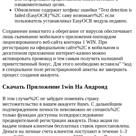
ознакомительных целях.
Обновление содержит хотфикс ошибки “Text detection is
failed (EasyOCR)”%2C саму возникает%2C если
пользователь устанавливал EasyOCR модуль недавно.
Сохранение инкогнито а оберегание от вирусов обеспечивает
лишь скачивание мобильного приложения пиппардом
лицензированного веб-сайта конторы 1 WIN. При
регистрации на официальном сайте%2C в мобильном и
десктопном приложении интернет-казино можно
активировать промокод и тем самым получить налишний
приветственный бонус. Для этого необходимо вставила” “код
в специальное поле регистрационной анкеты же завершить
процесс создания аккаунта.
Скачать Приложение 1win На Андроид
В том случае%2C не забудьте поменять страну
местожительство в вашем аккаунте Itunes. С дальнейшим
подтверждением личности невозможно не спешить%2C
только функции доступны псевдорасследование
предварительной регистрации аккаунта. Пока акция по
выдаче новым клиентам бесплатных ставок приостановлена.
Деньги на личные счета клиентов поступают в течение 1‒3