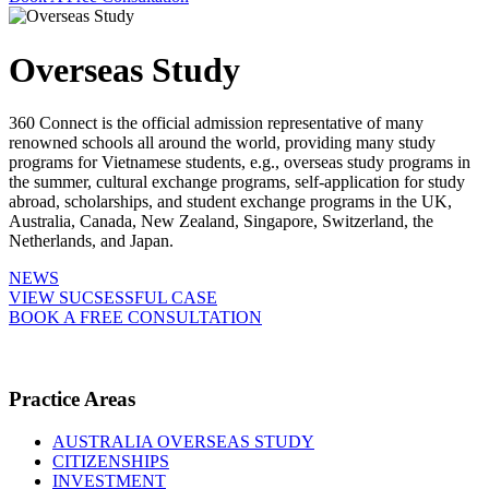
Overseas Study
360 Connect is the official admission representative of many
renowned schools all around the world, providing many study
programs for Vietnamese students, e.g., overseas study programs in
the summer, cultural exchange programs, self-application for study
abroad, scholarships, and student exchange programs in the UK,
Australia, Canada, New Zealand, Singapore, Switzerland, the
Netherlands, and Japan.
NEWS
VIEW SUCSESSFUL CASE
BOOK A FREE CONSULTATION
Practice Areas
AUSTRALIA OVERSEAS STUDY
CITIZENSHIPS
INVESTMENT